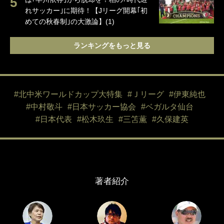
れサッカー｣に期待！【Jリーグ開幕｢初
めての秋春制｣の大激論】(1)
ランキングをもっと見る
#北中米ワールドカップ大特集
#Ｊリーグ
#伊東純也
#中村敬斗
#日本サッカー協会
#ベガルタ仙台
#日本代表
#松木玖生
#三笘薫
#久保建英
著者紹介