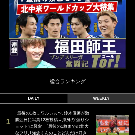
総合ランキング
DAILY
WEEKLY
｢最後の1枚…ワルぃゎ〜｣鈴木優磨が激
勝翌日に写真12枚投稿→渾身の“煽りシ
ョット”に興奮！｢最後の1枚までの壮大
なフリ｣｢知念くんのことどんだけ好き