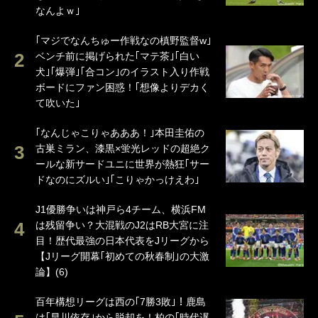
なんよｗ｣
｢マジでなんちゅー作戦なの槙野監督w｣
ベンチ前に掲げられた｢マテ茶｣｢白い
犬｣｢爆弾｣｢合コン｣のイラスト入り作戦
ボードにファン困惑！｢想像よりデカく
て吹いた｣
｢なんじゃこりゃあああ！｣本田圭佑の
古巣ミラン、漆黒×蛍光レッドの超絶ク
ールな新サードユニに世界が熱狂｢サー
ドなのにズルい｣｢こりゃかっけえわ｣
J1優勝争いは神戸ら4チーム、横浜FM
は残留争い？大混戦のJ2はRB大宮に注
目！歴代最強の日本代表をJリーグから
【Jリーグ開幕｢初めての秋春制｣の大激
論】(6)
百年構想リーグは西の｢7勝3敗｣！鹿島
は｢早川依存｣から脱却を！柏の｢時代遅