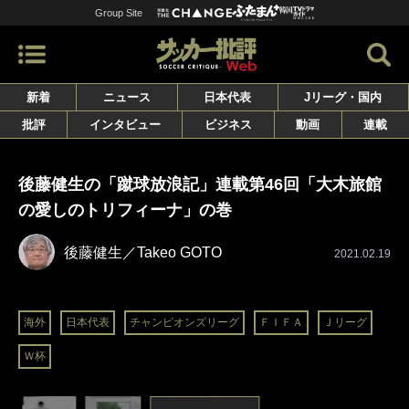
Group Site
新着
ニュース
日本代表
Jリーグ・国内
批評
インタビュー
ビジネス
動画
連載
後藤健生の「蹴球放浪記」連載第46回「大木旅館
の愛しのトリフィーナ」の巻
後藤健生／Takeo GOTO
2021.02.19
海外
日本代表
チャンピオンズリーグ
ＦＩＦＡ
Ｊリーグ
Ｗ杯