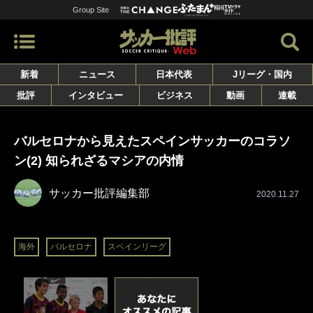
Group Site
新着
ニュース
日本代表
Jリーグ・国内
批評
インタビュー
ビジネス
動画
連載
バルセロナから見えたスペインサッカーのコラソ
ン(2) 知られざるマシアの内情
サッカー批評編集部
2020.11.27
海外
バルセロナ
スペインリーグ