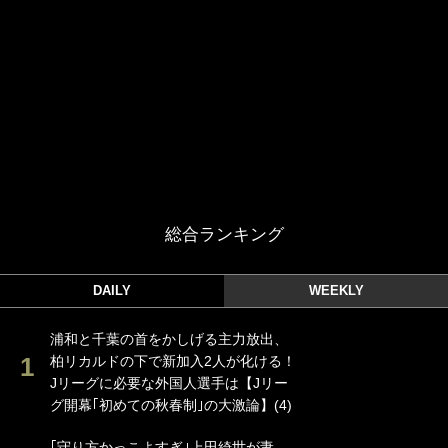
ー！ボールも嫁の炎上も収める“神対
応”に新婚の板倉、久保、長友夫妻も
続々エール！
｢めーっちゃオシャじゃん｣中田英寿や
トッティも愛した名門ローマ、新アウ
ェイユニが大評判！｢カッコいい｣｢好き
なデザイン｣｢今年は2nd買おうかな｣
W杯クオーター制への大反発か、FIFA
会長を追い詰めた｢欧州のボイコット｣
と再選の行方【FIFA3兆円の野望と2度
のオウンゴール、来年3月の会長選】
(3)
｢この炎どこかで見た気がする｣名門ユ
ベントスが“炎×ブラック”のインパクト
大の新3rdユニフォーム発表！｢W杯フ
ランス大会の日本代表の色違いを感じ
させる｣