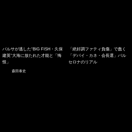
バルサが逃した“BIG FISH・久保
「絶好調ファティ負傷」で蠢く
建英”大海に放たれた才能と「悔
「デパイ・カネ・会長選」バル
恨」
セロナのリアル
森田泰史