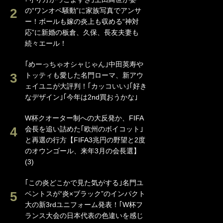
ランキングをもっと見る
#北中米ワールドカップ大特集
#伊東純也
#中村敬斗
#日本サッカー協会
#日本代表
#ジュビロ磐田
#ゲンク
#Ｊリーグ
#バイエルン・ミュンヘン
#なでしこジャパン
著者紹介
後藤健生／Takeo
川本梅花
原悦生
GOTO