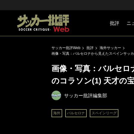
批評
ニ
Jリーグ
戦術
注目選手
海外サッ
監督
マネー
チームマ
日本代表
サッカー批評Web
批評
海外サッカー
画像・写真：バルセロナから見えたスペインサッカー
画像・写真：バルセロ
のコラソン(1) 天才
サッカー批評編集部
海外
バルセロナ
スペインリーグ