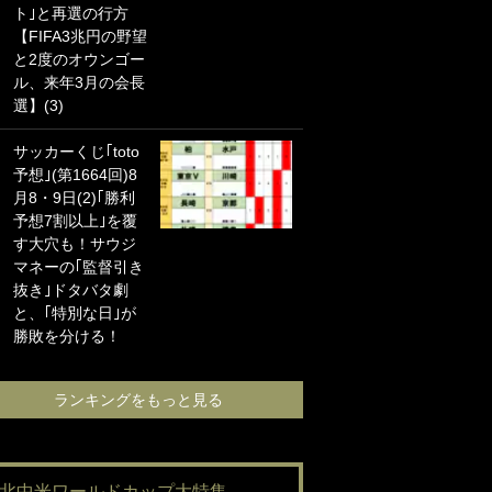
ト｣と再選の行方
海の夕日”新アウェ
【FIFA3兆円の野望
イユニに大反響｢か
と2度のオウンゴー
っこよすぎ｣｢革新
ル、来年3月の会長
的｣｢ソソられる！｣
選】(3)
｢お土産最高すぎ
サッカーくじ｢toto
笑｣｢どうやって入
予想｣(第1664回)8
手？｣ブライトン帰
月8・9日(2)｢勝利
還の三笘薫、同僚
予想7割以上｣を覆
に“ポケカ”をプレゼ
す大穴も！サウジ
ント！｢薫の笑顔見
マネーの｢監督引き
れてよかった｣｢大
抜き｣ドタバタ劇
喜びのリュテル可
と、｢特別な日｣が
愛すぎ｣
勝敗を分ける！
ランキングをも
ランキングをもっと見る
#北中米ワールドカップ大特集