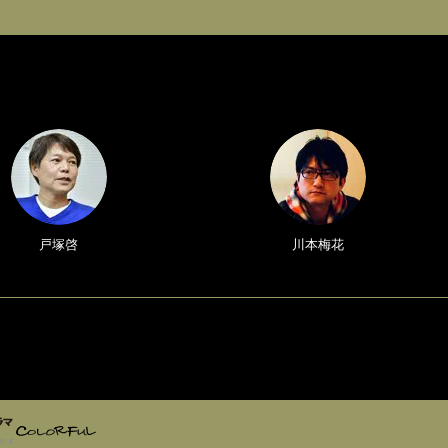
戸塚啓
川本梅花