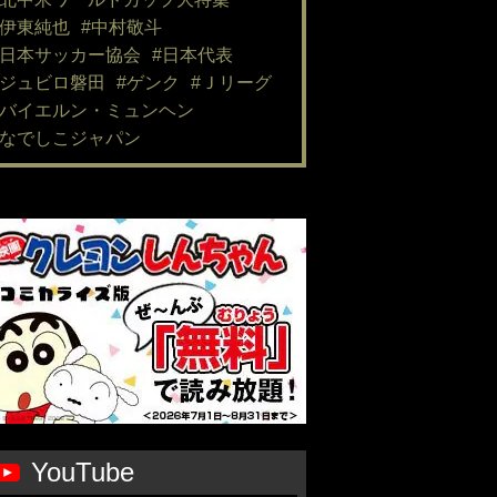
#伊東純也
#中村敬斗
#日本サッカー協会
#日本代表
#ジュビロ磐田
#ゲンク
#Ｊリーグ
#バイエルン・ミュンヘン
#なでしこジャパン
YouTube