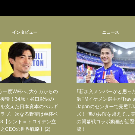
インタビュー
ニュース
う一度W杯へ｣大ケガからの
｢新加入メンバーかと思っ
復帰！34歳・谷口彰悟の
浜FMイケメン選手がTravis
跡を支えた日本資本のベルギ
Japanのセンターで完璧T
クラブ、次なる野望はW杯ベ
ズ！ 涙の共演を越えて…
8【シント＝トロイデン立
の開幕戦コラボ動画が話題
之CEOの世界戦略】(2)
騰！