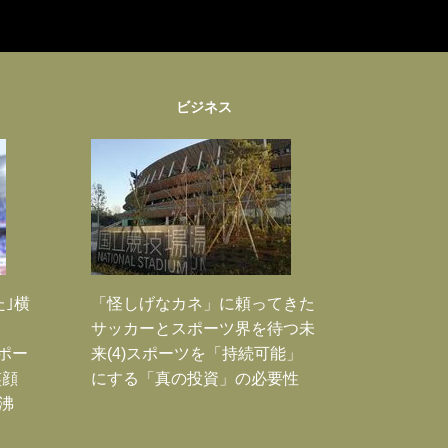
ビジネス
た｣横
「怪しげなカネ」に頼ってきた
サッカーとスポーツ界を待つ未
Jポー
来(4)スポーツを「持続可能」
笑顔
にする「真の投資」の必要性
沸