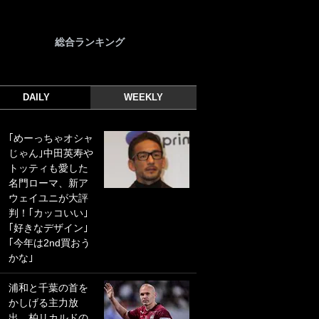
総合ランキング
DAILY
WEEKLY
｢めーっちゃオシャ
｢光の速さじゃん｣
じゃん｣中田英寿や
｢えっぐいミドル｣
トッティも愛した
ドイツ名門移籍の
名門ローマ、新ア
日本代表23歳ボラ
ウェイユニが大評
ンチ、移籍後初ゴ
判！｢カッコいい｣
ールに驚愕！｢見た
｢好きなデザイン｣
事ないシュートや｣
｢今年は2nd買おう
｢聡がどんどん遠く
かな｣
なっていく」
浦和と千葉の首を
｢誰が止めれんねん
かしげる主力放
w｣フェイエ上田綺
出、柏リカルドの
世の“神コース”弾丸