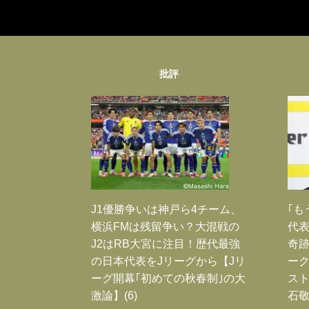
批評
J1優勝争いは神戸ら4チーム、
｢も
横浜FMは残留争い？大混戦の
代表
J2はRB大宮に注目！歴代最強
奇
の日本代表をJリーグから【Jリ
ー
ーグ開幕｢初めての秋春制｣の大
スト
激論】(6)
石敬