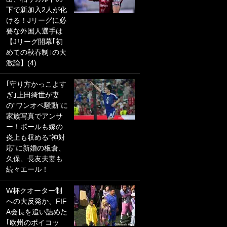
下で新加入2人が化
PKにイタリア代表
ける！Jリーグに必
GKも成す術なし！
要な外国人選手は
｢ノーチャンスすぎ
【Jリーグ開幕｢初
るわ｣｢綺世のPKの
めての秋春制｣の大
上手さは世界屈指
激論】(4)
かも｣
｢守り方かっこよす
｢また敬斗が魚に
ぎ｣上田綺世が妻
笑｣菅原由勢がW杯
の“ワンオペ騒動”に
戦士の夏休み秘蔵
家族写真でアンサ
ショット公開！ 川
ー！ボールも嫁の
口春奈と結婚のモ
炎上も収める“神対
テ男も登場で｢写真
応”に新婚の板倉、
全部楽しそう｣｢タ
久保、長友夫妻も
ケの水中かわいす
続々エール！
ぎる」
W杯クオーター制
｢セカンドで決まり
への大反発か、FIF
だな｣19歳の日本代
A会長を追い詰めた
表MFが加入したス
｢欧州のボイコッ
ペイン名門、“地中