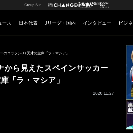
Group Site
ュース
日本代表
Jリーグ・国内
インタビュー
ビジネ
・国内
カー
ネジメント
Jリーグ・国内
戦術
注目選手
海外サッカー
監督
マネー
チームマネジメント
日本代表
のコラソン(1) 天才の宝庫「ラ・マシア」
ナから見えたスペインサッカー
の宝庫「ラ・マシア」
2020.11.27