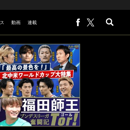
ス
動画
連載
熊崎敬の「路地から始まる処世術」
下田恒幸の「10倍面白くなるサッカー中継の見方」
サッカー批評PHOTOギャラリー「ピッチの焦点」
後藤健生の「蹴球放浪記」
原悦生PHOTOギャラリー「サッカー遠近」
「だれかに言いたくなる記録」
福田師王「ブンデスリーガ奮闘記 Tor!」
大住良之の「この世界のコーナーエリアから」