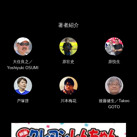
著者紹介
大住良之／
原壮史
原悦生
Yoshiyuki OSUMI
戸塚啓
川本梅花
後藤健生／Takeo
GOTO