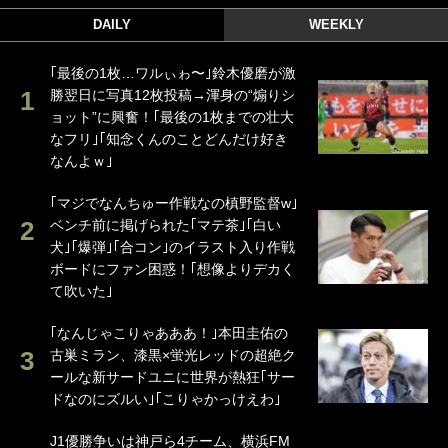
DAILY
WEEKLY
｢最後の1枚…ワルぃゎ〜｣鈴木優磨が激
勝翌日に写真12枚投稿→渾身の“煽りシ
ョット”に興奮！｢最後の1枚までの壮大
なフリ｣｢知念くんのことどんだけ好き
なんよｗ｣
｢マジでなんちゅー作戦なの槙野監督w｣
ベンチ前に掲げられた｢マテ茶｣｢白い
犬｣｢爆弾｣｢合コン｣のイラスト入り作戦
ボードにファン困惑！｢想像よりデカく
て吹いた｣
｢なんじゃこりゃあああ！｣本田圭佑の
古巣ミラン、漆黒×蛍光レッドの超絶ク
ールな新サードユニに世界が熱狂｢サー
ドなのにズルい｣｢こりゃかっけえわ｣
J1優勝争いは神戸ら4チーム、横浜FM