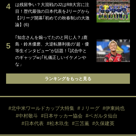
は残留争い？大混戦のJ2はRB大宮に注
目！歴代最強の日本代表をJリーグから
【Jリーグ開幕｢初めての秋春制｣の大激
論】(6)
｢知念さんを煽ってたのと同じ人？｣鹿
島・鈴木優磨、大逆転勝利後の“超・優
等生インタビュー”が話題！｢試合中と
のギャップw｣｢礼儀正しいイケメンや
な」
ランキングをもっと見る
#北中米ワールドカップ大特集
#Ｊリーグ
#伊東純也
#中村敬斗
#日本サッカー協会
#ベガルタ仙台
#日本代表
#松木玖生
#三笘薫
#久保建英