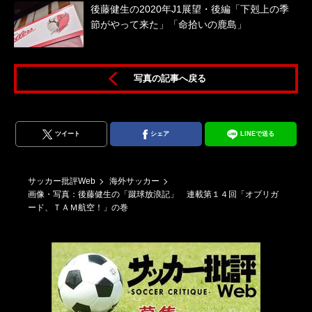
後藤健生の2020年J1展望・後編「下剋上の季
節がやって来た」「命拾いの鹿島」
写真の記事へ戻る
ツイート
シェア
LINEで送る
サッカー批評Web
海外サッカー
画像・写真：後藤健生の「蹴球放浪記」 連載第１４回「オブリガ
ード、ＴＡＭ航空！」の巻