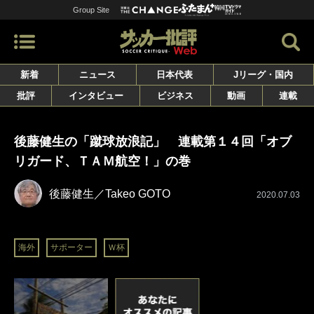
Group Site
新着
ニュース
日本代表
Jリーグ・国内
批評
インタビュー
ビジネス
動画
連載
後藤健生の「蹴球放浪記」 連載第１４回「オブ
リガード、ＴＡＭ航空！」の巻
後藤健生／Takeo GOTO
2020.07.03
海外
サポーター
Ｗ杯