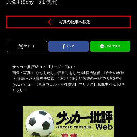
原悦生(Sony α１使用)
原
写真の記事へ戻る
ツイート
シェア
LINEで送る
サッカー批評Web
Jリーグ・国内
画像・写真：｢かなり厳しい声掛けをした｣城福浩監督、｢自分の未熟
さ｣を語った大島秀夫監督、18位と16位の“伝統の一戦”で大学3年生
がJ1デビュー【東京ヴェルディvs横浜F･マリノス】原悦生PHOTOギ
ャラリー