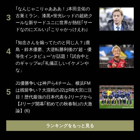
｢なんじゃこりゃあああ！｣本田圭佑の
古巣ミラン、漆黒×蛍光レッドの超絶ク
ールな新サードユニに世界が熱狂｢サー
ドなのにズルい｣｢こりゃかっけえわ｣
｢知念さんを煽ってたのと同じ人？｣鹿
島・鈴木優磨、大逆転勝利後の“超・優
等生インタビュー”が話題！｢試合中と
のギャップw｣｢礼儀正しいイケメンや
な」
J1優勝争いは神戸ら4チーム、横浜FM
は残留争い？大混戦のJ2はRB大宮に注
目！歴代最強の日本代表をJリーグから
【Jリーグ開幕｢初めての秋春制｣の大激
論】(6)
ランキングをもっと見る