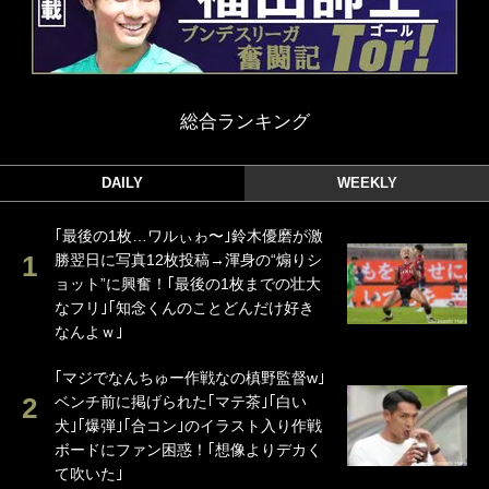
総合ランキング
DAILY
WEEKLY
｢最後の1枚…ワルぃゎ〜｣鈴木優磨が激
勝翌日に写真12枚投稿→渾身の“煽りシ
ョット”に興奮！｢最後の1枚までの壮大
なフリ｣｢知念くんのことどんだけ好き
なんよｗ｣
｢マジでなんちゅー作戦なの槙野監督w｣
ベンチ前に掲げられた｢マテ茶｣｢白い
犬｣｢爆弾｣｢合コン｣のイラスト入り作戦
ボードにファン困惑！｢想像よりデカく
て吹いた｣