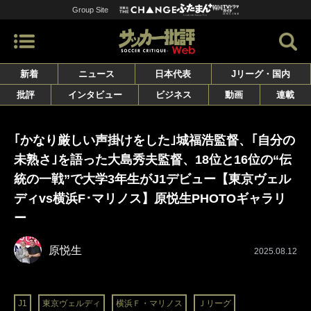
Group Site
新着
ニュース
日本代表
Jリーグ・国内
批評
インタビュー
ビジネス
動画
連載
｢かなり厳しい声掛けをした｣城福浩監督、｢自分の
未熟さ｣を語った大島秀夫監督、18位と16位の“伝
統の一戦”で大学3年生がJ1デビュー【東京ヴェル
ディvs横浜F･マリノス】原悦生PHOTOギャラリ
ー
原悦生
2025.08.12
J1
東京ヴェルディ
横浜Ｆ・マリノス
Ｊリーグ