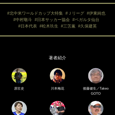
#北中米ワールドカップ大特集
#Ｊリーグ
#伊東純也
#中村敬斗
#日本サッカー協会
#ベガルタ仙台
#日本代表
#松木玖生
#三笘薫
#久保建英
著者紹介
原壮史
川本梅花
後藤健生／Takeo
GOTO