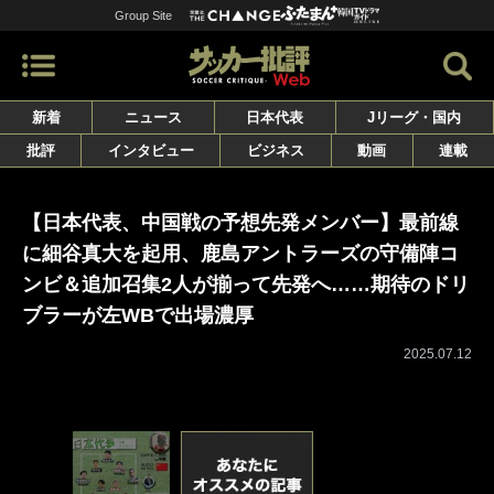
Group Site
新着
ニュース
日本代表
Jリーグ・国内
批評
インタビュー
ビジネス
動画
連載
【日本代表、中国戦の予想先発メンバー】最前線
に細谷真大を起用、鹿島アントラーズの守備陣コ
ンビ＆追加召集2人が揃って先発へ……期待のドリ
ブラーが左WBで出場濃厚
2025.07.12