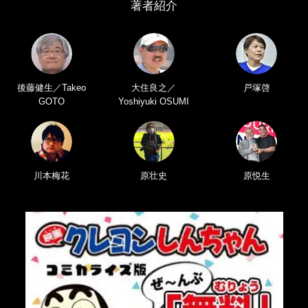
著者紹介
後藤健生／Takeo
大住良之／
戸塚啓
GOTO
Yoshiyuki OSUMI
川本梅花
原壮史
原悦生