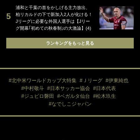
浦和と千葉の首をかしげる主力放出、
柏リカルドの下で新加入2人が化ける！
Jリーグに必要な外国人選手は【Jリー
グ開幕｢初めての秋春制｣の大激論】(4)
ランキングをもっと見る
#北中米ワールドカップ大特集
#Ｊリーグ
#伊東純也
#中村敬斗
#日本サッカー協会
#日本代表
#ジュビロ磐田
#ベガルタ仙台
#松木玖生
#なでしこジャパン