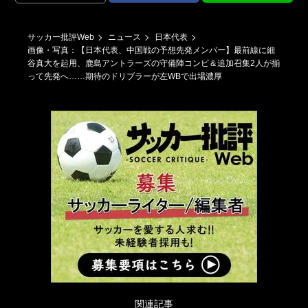
ー
サッカー批評Web
ニュース
日本代表
画像・写真：【日本代表、中国戦の予想先発メンバー】最前線に細
谷真大を起用、鹿島アントラーズの守備陣コンビ＆追加召集2人が揃
って先発へ……期待のドリブラーが左WBで出場濃厚
関連記事