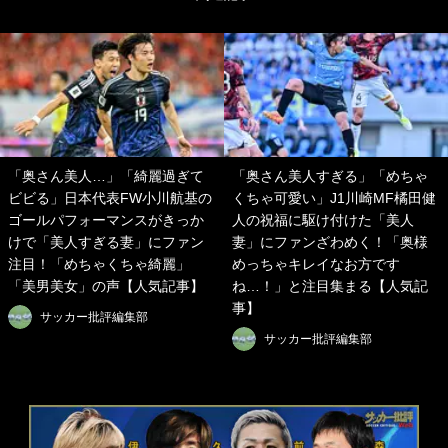
「奥さん美人…」「綺麗過ぎて
「奥さん美人すぎる」「めちゃ
ビビる」日本代表FW小川航基の
くちゃ可愛い」J1川崎MF橘田健
ゴールパフォーマンスがきっか
人の祝福に駆け付けた「美人
けで「美人すぎる妻」にファン
妻」にファンざわめく！「奥様
注目！「めちゃくちゃ綺麗」
めっちゃキレイなお方です
「美男美女」の声【人気記事】
ね…！」と注目集まる【人気記
事】
サッカー批評編集部
サッカー批評編集部