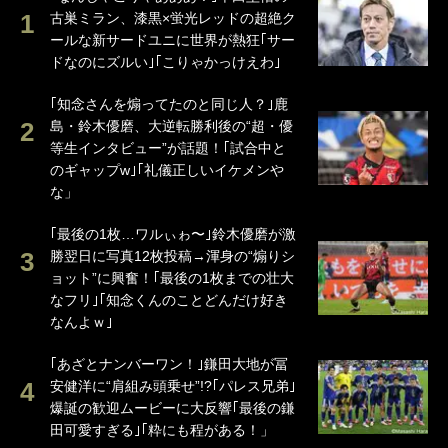
古巣ミラン、漆黒×蛍光レッドの超絶ク
ールな新サードユニに世界が熱狂｢サー
ドなのにズルい｣｢こりゃかっけえわ｣
｢知念さんを煽ってたのと同じ人？｣鹿
島・鈴木優磨、大逆転勝利後の“超・優
等生インタビュー”が話題！｢試合中と
のギャップw｣｢礼儀正しいイケメンや
な」
｢最後の1枚…ワルぃゎ〜｣鈴木優磨が激
勝翌日に写真12枚投稿→渾身の“煽りシ
ョット”に興奮！｢最後の1枚までの壮大
なフリ｣｢知念くんのことどんだけ好き
なんよｗ｣
｢あざとナンバーワン！｣鎌田大地が冨
安健洋に“肩組み頭乗せ”!?｢パレス兄弟｣
爆誕の歓迎ムービーに大反響｢最後の鎌
田可愛すぎる｣｢粋にも程がある！」