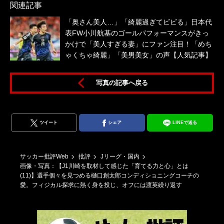
関連記事
「奥さん美人…」「綺麗過ぎてビビる」日本代
表FW小川航基のゴールパフォーマンスがきっ
かけで「美人すぎる妻」にファン注目！「めち
ゃくちゃ綺麗」「美男美女」の声【人気記事】
写真の記事へ戻る
ツイート
シェア
LINEで送る
サッカー批評Web
批評
Jリーグ・国内
画像・写真：【J1川崎を取材して感じた「育てる力と心」とは
(11)】選手個々を見つめる樋口創太郎コンディショニングコーチの
愛。フィジカル探求に熱く身を投じ、オフには渡英繰り返す