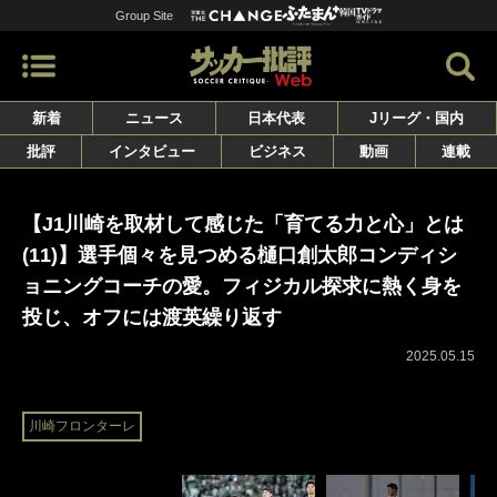
Group Site
新着
ニュース
日本代表
Jリーグ・国内
批評
インタビュー
ビジネス
動画
連載
【J1川崎を取材して感じた「育てる力と心」とは
(11)】選手個々を見つめる樋口創太郎コンディシ
ョニングコーチの愛。フィジカル探求に熱く身を
投じ、オフには渡英繰り返す
2025.05.15
川崎フロンターレ