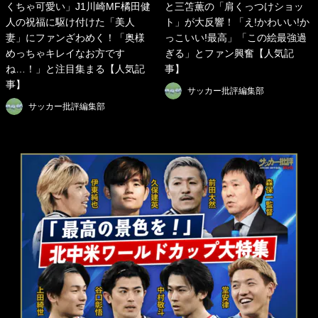
くちゃ可愛い」J1川崎MF橘田健
と三笘薫の「肩くっつけショッ
人の祝福に駆け付けた「美人
ト」が大反響！「え!かわいい!か
妻」にファンざわめく！「奥様
っこいい!最高」「この絵最強過
めっちゃキレイなお方です
ぎる」とファン興奮【人気記
ね…！」と注目集まる【人気記
事】
事】
サッカー批評編集部
サッカー批評編集部