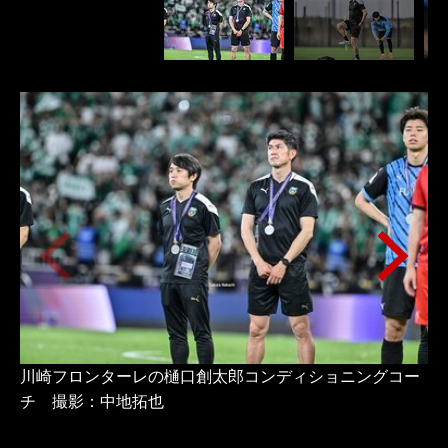
川崎フロンターレの樋口創太郎コンディショニングコー
川
チ 撮影：中地拓也
チ