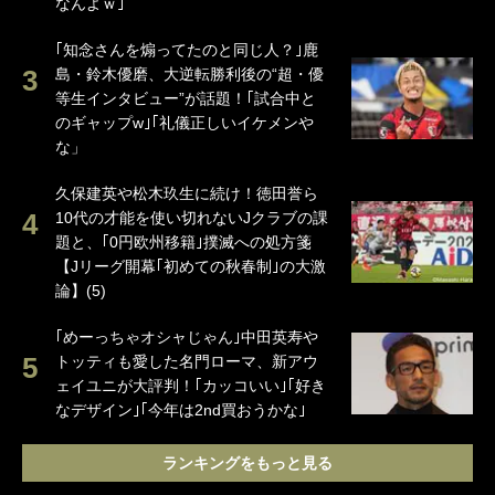
なんよｗ｣
｢知念さんを煽ってたのと同じ人？｣鹿
島・鈴木優磨、大逆転勝利後の“超・優
等生インタビュー”が話題！｢試合中と
のギャップw｣｢礼儀正しいイケメンや
な」
久保建英や松木玖生に続け！徳田誉ら
10代の才能を使い切れないJクラブの課
題と、｢0円欧州移籍｣撲滅への処方箋
【Jリーグ開幕｢初めての秋春制｣の大激
論】(5)
｢めーっちゃオシャじゃん｣中田英寿や
トッティも愛した名門ローマ、新アウ
ェイユニが大評判！｢カッコいい｣｢好き
なデザイン｣｢今年は2nd買おうかな｣
ランキングをもっと見る