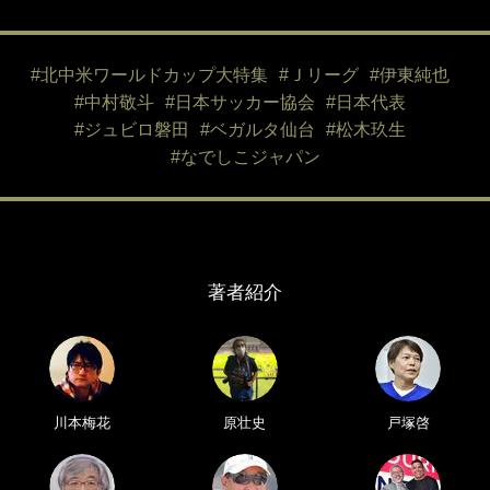
#北中米ワールドカップ大特集
#Ｊリーグ
#伊東純也
#中村敬斗
#日本サッカー協会
#日本代表
#ジュビロ磐田
#ベガルタ仙台
#松木玖生
#なでしこジャパン
著者紹介
川本梅花
原壮史
戸塚啓