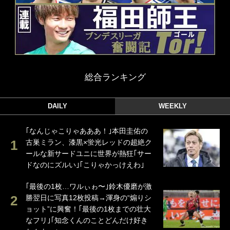
総合ランキング
DAILY
WEEKLY
｢なんじゃこりゃあああ！｣本田圭佑の
古巣ミラン、漆黒×蛍光レッドの超絶ク
ールな新サードユニに世界が熱狂｢サー
ドなのにズルい｣｢こりゃかっけえわ｣
｢最後の1枚…ワルぃゎ〜｣鈴木優磨が激
勝翌日に写真12枚投稿→渾身の“煽りシ
ョット”に興奮！｢最後の1枚までの壮大
なフリ｣｢知念くんのことどんだけ好き