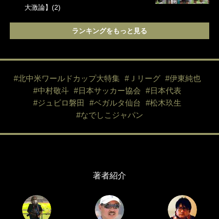
大激論】(2)
ランキングをもっと見る
#北中米ワールドカップ大特集
#Ｊリーグ
#伊東純也
#中村敬斗
#日本サッカー協会
#日本代表
#ジュビロ磐田
#ベガルタ仙台
#松木玖生
#なでしこジャパン
著者紹介