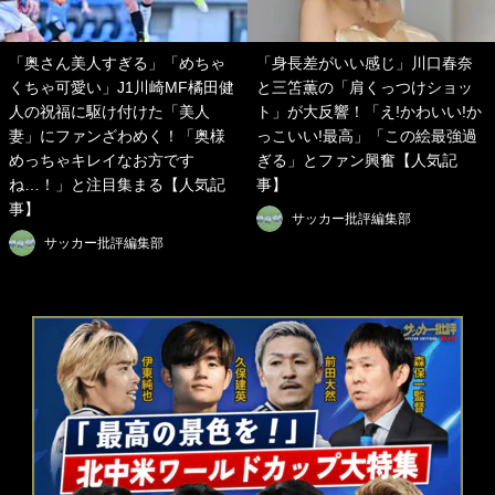
「奥さん美人すぎる」「めちゃ
「身長差がいい感じ」川口春奈
くちゃ可愛い」J1川崎MF橘田健
と三笘薫の「肩くっつけショッ
人の祝福に駆け付けた「美人
ト」が大反響！「え!かわいい!か
妻」にファンざわめく！「奥様
っこいい!最高」「この絵最強過
めっちゃキレイなお方です
ぎる」とファン興奮【人気記
ね…！」と注目集まる【人気記
事】
事】
サッカー批評編集部
サッカー批評編集部