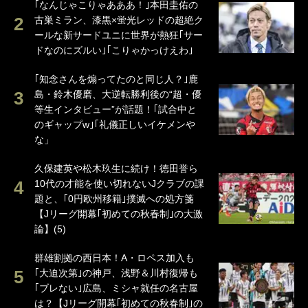
｢なんじゃこりゃあああ！｣本田圭佑の
古巣ミラン、漆黒×蛍光レッドの超絶ク
ールな新サードユニに世界が熱狂｢サー
ドなのにズルい｣｢こりゃかっけえわ｣
｢知念さんを煽ってたのと同じ人？｣鹿
島・鈴木優磨、大逆転勝利後の“超・優
等生インタビュー”が話題！｢試合中と
のギャップw｣｢礼儀正しいイケメンや
な」
久保建英や松木玖生に続け！徳田誉ら
10代の才能を使い切れないJクラブの課
題と、｢0円欧州移籍｣撲滅への処方箋
【Jリーグ開幕｢初めての秋春制｣の大激
論】(5)
群雄割拠の西日本！A・ロペス加入も
｢大迫次第｣の神戸、浅野＆川村復帰も
｢ブレない｣広島、ミシャ就任の名古屋
は？【Jリーグ開幕｢初めての秋春制｣の