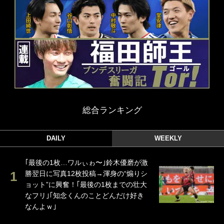
総合ランキング
DAILY
WEEKLY
｢最後の1枚…ワルぃゎ〜｣鈴木優磨が激
勝翌日に写真12枚投稿→渾身の“煽りシ
ョット”に興奮！｢最後の1枚までの壮大
なフリ｣｢知念くんのことどんだけ好き
なんよｗ｣