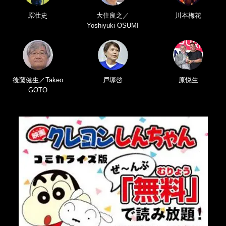
原壮史
大住良之／
川本梅花
Yoshiyuki OSUMI
後藤健生／Takeo
戸塚啓
原悦生
GOTO