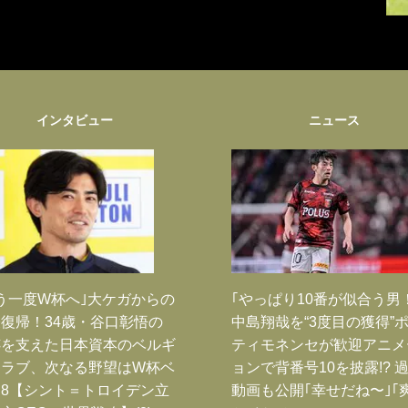
インタビュー
ニュース
う一度W杯へ｣大ケガからの
｢やっぱり10番が似合う男
復帰！34歳・谷口彰悟の
中島翔哉を“3度目の獲得”
跡を支えた日本資本のベルギ
ティモネンセが歓迎アニメ
クラブ、次なる野望はW杯ベ
ョンで背番号10を披露!? 
8【シント＝トロイデン立
動画も公開｢幸せだね〜｣｢