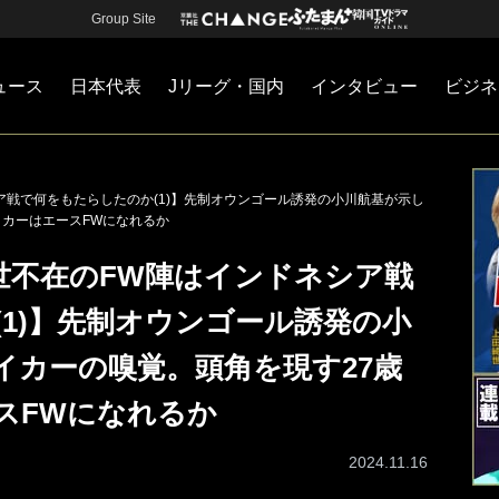
Group Site
ュース
日本代表
Jリーグ・国内
インタビュー
ビジネ
・国内
カー
ネジメント
Jリーグ・国内
戦術
注目選手
海外サッカー
監督
マネー
チームマネジメント
日本代表
ア戦で何をもたらしたのか(1)】先制オウンゴール誘発の小川航基が示し
イカーはエースFWになれるか
世不在のFW陣はインドネシア戦
1)】先制オウンゴール誘発の小
イカーの嗅覚。頭角を現す27歳
スFWになれるか
2024.11.16