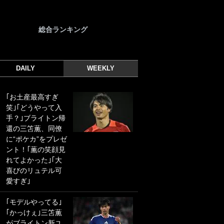
総合ランキング
DAILY
WEEKLY
｢お土産最高すぎ
｢光の速さじゃん｣
笑｣｢どうやって入
｢えっぐいミドル｣
手？｣ブライトン帰
ドイツ名門移籍の
還の三笘薫、同僚
日本代表23歳ボラ
に“ポケカ”をプレゼ
ンチ、移籍後初ゴ
ント！｢薫の笑顔見
ールに驚愕！｢見た
れてよかった｣｢大
事ないシュートや｣
喜びのリュテル可
｢聡がどんどん遠く
愛すぎ｣
なっていく」
｢モデルやってる｣
｢誰が止めれんねん
｢かっけぇ｣三笘薫
w｣フェイエ上田綺
がブライトン新ユ
世の“神コース”弾丸