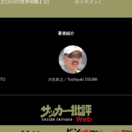
之CEOの世界戦略】(2)
かイケメン｣
著者紹介
TO
大住良之／Yoshiyuki OSUMI