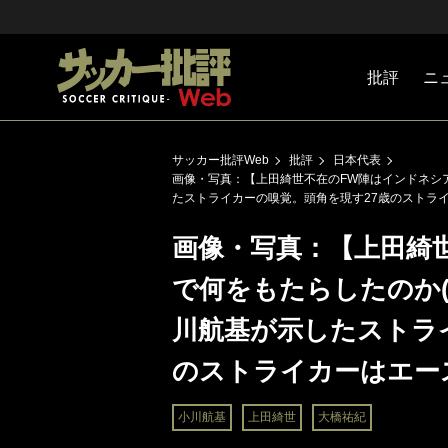
批評
ニ
Jリーグ
戦術
注目選手
海外サッ
監督
マネー
チームマ
日本代表
サッカー批評Web
批評
日本代表
画像・写真：【上田綺世不在のFW陣はインドネシ
たストライカーの嗅覚。頭角を現す27歳のストラ
画像・写真：【上田綺
で何をもたらしたのか(
川航基が示したストラ
のストライカーはエー
小川航基
上田綺世
大橋祐紀