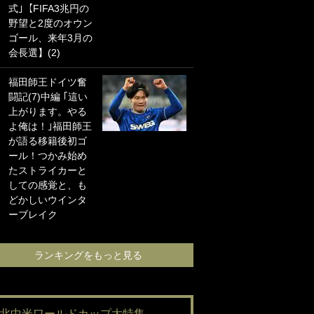
式｣【FIFA3兆円の
海の夕日”新アウェ
野望と2度のオウン
イユニに大反響｢か
ゴール、来年3月の
っこよすぎ｣｢革新
会長選】(2)
的｣｢ソソられる！｣
福田師王ドイツ奮
｢お土産最高すぎ
闘記(7)中編 ｢這い
笑｣｢どうやって入
上がります。やる
手？｣ブライトン帰
よ俺は！｣福田師王
還の三笘薫、同僚
が語る移籍後初ゴ
に“ポケカ”をプレゼ
ール！つかみ始め
ント！｢薫の笑顔見
たストライカーと
れてよかった｣｢大
しての感覚と、も
喜びのリュテル可
どかしいウインタ
愛すぎ｣
ーブレイク
ランキングをも
ランキングをもっと見る
#北中米ワールドカップ大特集