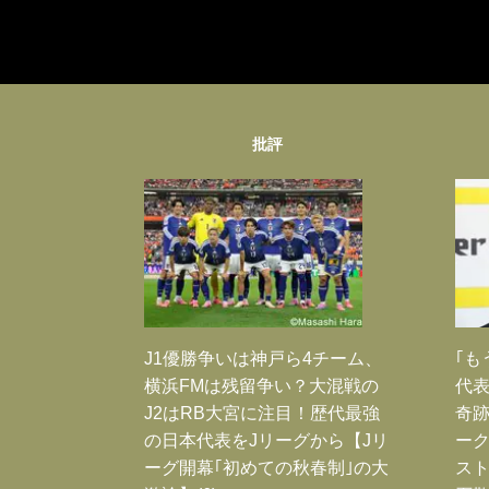
批評
J1優勝争いは神戸ら4チーム、
｢も
横浜FMは残留争い？大混戦の
代表
J2はRB大宮に注目！歴代最強
奇
の日本代表をJリーグから【Jリ
ー
ーグ開幕｢初めての秋春制｣の大
スト