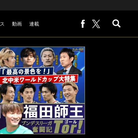
ス
動画
連載
熊崎敬の「路地から始まる処世術」
下田恒幸の「10倍面白くなるサッカー中継の見方」
サッカー批評PHOTOギャラリー「ピッチの焦点」
後藤健生の「蹴球放浪記」
原悦生PHOTOギャラリー「サッカー遠近」
「だれかに言いたくなる記録」
福田師王「ブンデスリーガ奮闘記 Tor!」
大住良之の「この世界のコーナーエリアから」