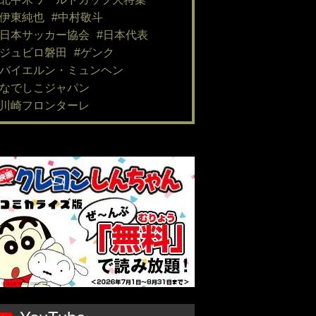
#伊東純也
#中村敬斗
#日本サッカー協会
#日本代表
#ジュビロ磐田
#ゲンク
#バイエルン・ミュンヘン
#なでしこジャパン
#川崎フロンターレ