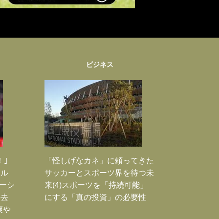
ビジネス
！｣
「怪しげなカネ」に頼ってきた
ポル
サッカーとスポーツ界を待つ未
ーシ
来(4)スポーツを「持続可能」
過去
にする「真の投資」の必要性
爽や