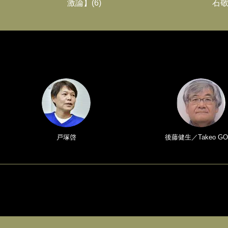
激論】(6)
石敬
戸塚啓
後藤健生／Takeo GO