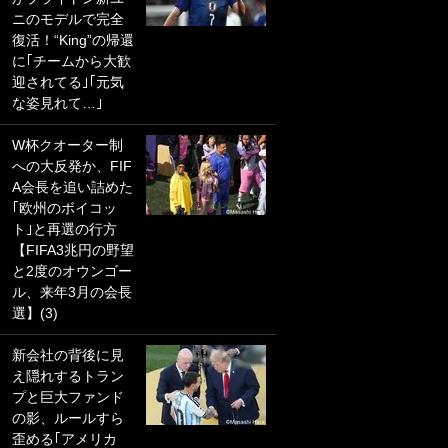
ニのモデルで完全
PKにイタリア代表
復活！“King”の帰還
GKも成す術なし！
に｢チームから大歓
｢ノーチャンスすぎ
迎されてる｣｢元気
るわ｣｢綺世のPKの
な姿見れて…｣
上手さは世界屈指
かも｣
W杯クオーター制
への大反発か、FIF
｢また敬斗が魚に
A会長を追い詰めた
笑｣菅原由勢がW杯
｢欧州のボイコッ
戦士の夏休み秘蔵
ト｣と再選の行方
ショット公開！ 川
【FIFA3兆円の野望
口春奈と結婚のモ
と2度のオウンゴー
テ男も登場で｢写真
ル、来年3月の会長
全部楽しそう｣｢タ
選】(3)
ケの水中かわいす
ぎる」
新会社の背後に見
え隠れするトラン
｢セカンドで決まり
プと巨大ファンド
だな｣19歳の日本代
の影、ルールすら
表MFが加入したス
歪める｢アメリカ
ペイン名門、“地中