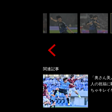
関連記事
「奥さん美
人の祝福に
ちゃキレイ