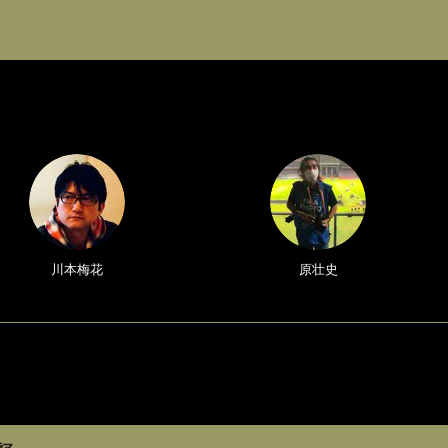
川本梅花
原壮史