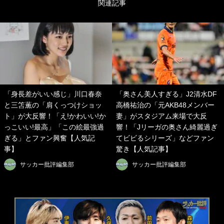
関連記事
「身長差がいい感じ」川口春奈
「奥さん美人すぎる」J2清水DF
と三笘薫の「肩くっつけショッ
高橋祐治の「元AKB48メンバー
ト」が大反響！「え!かわいい!か
妻」がスタジアム来場で大反
っこいい!最高」「この絵最強過
響！「Jリーガの奥さん綺麗過ぎ
ぎる」とファン興奮【人気記
てビビるシリーズ」などファン
事】
驚き【人気記事】
サッカー批評編集部
サッカー批評編集部