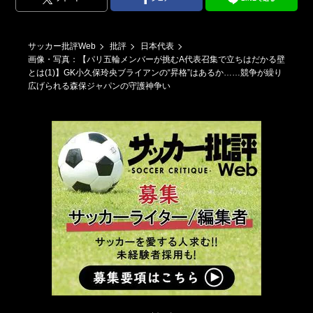
サッカー批評Web
批評
日本代表
画像・写真：【パリ五輪メンバーが挑むA代表召集で立ちはだかる壁
とは(1)】GK小久保玲央ブライアンの“昇格”はあるか……競争が繰り
広げられる森保ジャパンの守護神争い