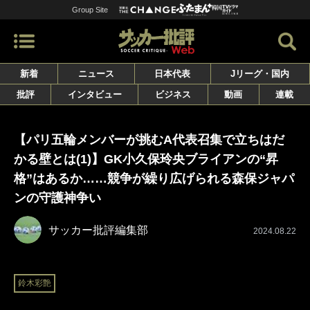
Group Site
新着
ニュース
日本代表
Jリーグ・国内
批評
インタビュー
ビジネス
動画
連載
【パリ五輪メンバーが挑むA代表召集で立ちはだ
かる壁とは(1)】GK小久保玲央ブライアンの“昇
格”はあるか……競争が繰り広げられる森保ジャパ
ンの守護神争い
サッカー批評編集部
2024.08.22
鈴木彩艶