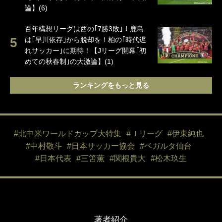
論】(6)
百年構想リーグは西の｢7勝3敗｣！鹿島
は｢早川依存｣から脱却を！柏の｢時代遅
れサッカー｣に期待！【Jリーグ開幕｢初
めての秋春制｣の大激論】(1)
ランキングをもっと見る
#北中米ワールドカップ大特集
#Ｊリーグ
#伊東純也
#中村敬斗
#日本サッカー協会
#ベガルタ仙台
#日本代表
#三笘薫
#関根貴大
#松木玖生
著者紹介