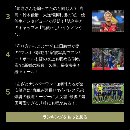
｢知念さんを煽ってたのと同じ人？｣鹿
島・鈴木優磨、大逆転勝利後の“超・優
等生インタビュー”が話題！｢試合中と
のギャップw｣｢礼儀正しいイケメンや
な」
｢守り方かっこよすぎ｣上田綺世が妻
の“ワンオペ騒動”に家族写真でアンサ
ー！ボールも嫁の炎上も収める“神対
応”に新婚の板倉、久保、長友夫妻も
続々エール！
｢あざとナンバーワン！｣鎌田大地が冨
安健洋に“肩組み頭乗せ”!?｢パレス兄弟｣
爆誕の歓迎ムービーに大反響｢最後の鎌
田可愛すぎる｣｢粋にも程がある！」
ランキングをもっと見る