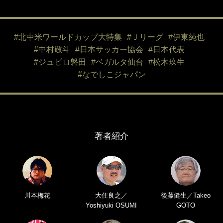
#北中米ワールドカップ大特集
#Ｊリーグ
#伊東純也
#中村敬斗
#日本サッカー協会
#日本代表
#ジュビロ磐田
#ベガルタ仙台
#松木玖生
#なでしこジャパン
著者紹介
川本梅花
大住良之／
後藤健生／Takeo
Yoshiyuki OSUMI
GOTO