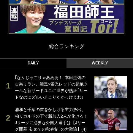
総合ランキング
DAILY
WEEKLY
｢なんじゃこりゃあああ！｣本田圭佑の
古巣ミラン、漆黒×蛍光レッドの超絶ク
ールな新サードユニに世界が熱狂｢サー
ドなのにズルい｣｢こりゃかっけえわ｣
浦和と千葉の首をかしげる主力放出、
柏リカルドの下で新加入2人が化ける！
Jリーグに必要な外国人選手は【Jリー
グ開幕｢初めての秋春制｣の大激論】(4)