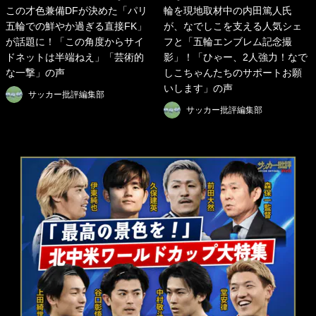
この才色兼備DFが決めた「パリ
輪を現地取材中の内田篤人氏
五輪での鮮やか過ぎる直接FK」
が、なでしこを支える人気シェ
が話題に！「この角度からサイ
フと「五輪エンブレム記念撮
ドネットは半端ねえ」「芸術的
影」！「ひゃー、2人強力！なで
な一撃」の声
しこちゃんたちのサポートお願
いします」の声
サッカー批評編集部
サッカー批評編集部