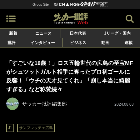
Group Site
新着
ニュース
日本代表
Jリーグ・国内
批評
インタビュー
ビジネス
動画
連載
「すごいな18歳！」ロス五輪世代の広島の至宝MF
がシュツットガルト相手に奪ったプロ初ゴールに
反響！「ウチの天才見てくれ」「崩し本当に綺麗
すぎる」など称賛続々
サッカー批評編集部
2024.08.03
J1
サンフレッチェ広島