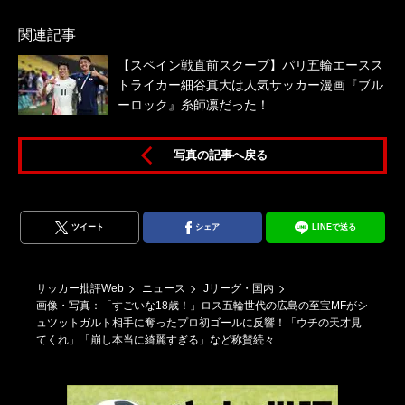
関連記事
【スペイン戦直前スクープ】パリ五輪エースス
トライカー細谷真大は人気サッカー漫画『ブル
ーロック』糸師凛だった！
写真の記事へ戻る
ツイート
シェア
LINEで送る
サッカー批評Web
ニュース
Jリーグ・国内
画像・写真：「すごいな18歳！」ロス五輪世代の広島の至宝MFがシ
ュツットガルト相手に奪ったプロ初ゴールに反響！「ウチの天才見
てくれ」「崩し本当に綺麗すぎる」など称賛続々