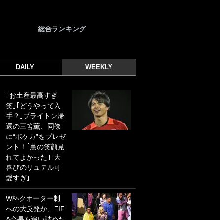
総合ランキング
DAILY
WEEKLY
｢お土産最高すぎ
｢光の速さじゃん｣
笑｣｢どうやって入
｢えっぐいミドル｣
手？｣ブライトン帰
ドイツ名門移籍の
還の三笘薫、同僚
日本代表23歳ボラ
に“ポケカ”をプレゼ
ンチ、移籍後初ゴ
ント！｢薫の笑顔見
ールに驚愕！｢見た
れてよかった｣｢大
事ないシュートや｣
喜びのリュテル可
｢聡がどんどん遠く
愛すぎ｣
なっていく」
W杯クオーター制
｢誰が止めれんねん
への大反発か、FIF
w｣フェイエ上田綺
A会長を追い詰めた
世の“神コース”弾丸