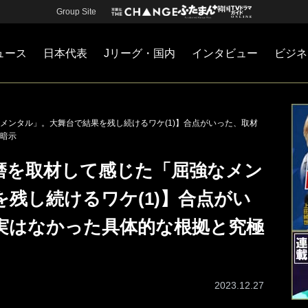
Group Site
ュース
日本代表
Jリーグ・国内
インタビュー
ビジネ
・国内
カー
ネジメント
Jリーグ・国内
戦術
注目選手
海外サッカー
監督
マネー
チームマネジメント
日本代表
メンタル」。大舞台で結果を残し続けるワケ(1)】合点がいった、取材
暗示
磨を取材して感じた「屈強なメン
残し続けるワケ(1)】合点がい
実はなかった具体的な根拠と究極
2023.12.27