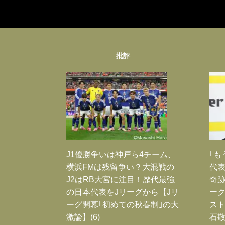
批評
J1優勝争いは神戸ら4チーム、
｢も
横浜FMは残留争い？大混戦の
代表
J2はRB大宮に注目！歴代最強
奇
の日本代表をJリーグから【Jリ
ー
ーグ開幕｢初めての秋春制｣の大
スト
激論】(6)
石敬