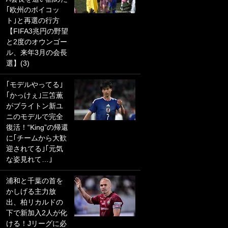
｢欧州のボイコッ
PKにイタリア代表
ト｣と再選の行方
GKも成す術なし！
【FIFA3兆円の野望
｢ノーチャンスすぎ
と2度のオウンゴー
るわ｣｢綺世のPKの
ル、来年3月の会長
上手さは世界屈指
選】(3)
かも｣
｢モデルやってる｣
｢また敬斗が魚に
｢かっけぇ｣三笘薫
笑｣菅原由勢がW杯
がブライトン新ユ
戦士の夏休み秘蔵
ニのモデルで完全
ショット公開！ 川
復活！“King”の帰還
口春奈と結婚のモ
に｢チームから大歓
テ男も登場で｢写真
迎されてる｣｢元気
全部楽しそう｣｢タ
な姿見れて…｣
ケの水中かわいす
ぎる」
浦和と千葉の首を
かしげる主力放
｢セカンドで決まり
出、柏リカルドの
だな｣19歳の日本代
下で新加入2人が化
表MFが加入したス
ける！Jリーグに必
ペイン名門、“地中