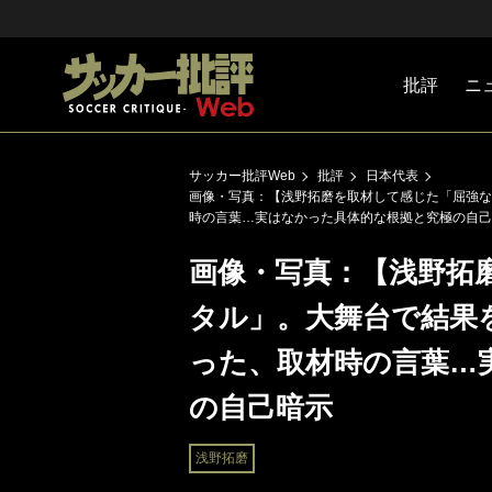
批評
ニ
Jリーグ
戦術
注目選手
海外サッ
監督
マネー
チームマ
日本代表
サッカー批評Web
批評
日本代表
画像・写真：【浅野拓磨を取材して感じた「屈強な
時の言葉…実はなかった具体的な根拠と究極の自己
画像・写真：【浅野拓
タル」。大舞台で結果を
った、取材時の言葉…
の自己暗示
浅野拓磨