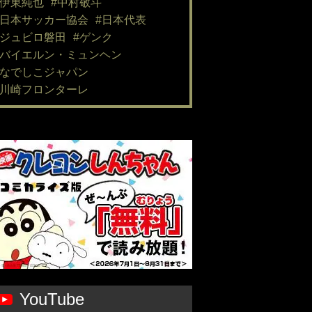
#伊東純也
#中村敬斗
#日本サッカー協会
#日本代表
#ジュビロ磐田
#ゲンク
#バイエルン・ミュンヘン
#なでしこジャパン
#川崎フロンターレ
YouTube