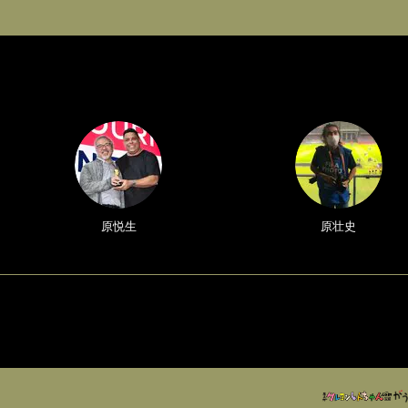
原悦生
原壮史