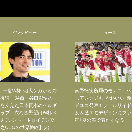
インタビュー
ニュース
う一度W杯へ｣大ケガからの
南野拓実所属のモナコ、ヘ
復帰！34歳・谷口彰悟の
しアレンジも｢かわいい｣
跡を支えた日本資本のベルギ
ドユニ発表！プールサイド
クラブ、次なる野望はW杯ベ
女＆激エモデザインにファ
8【シント＝トロイデン立
狂｢夏の海で着たくなる｣
之CEOの世界戦略】(2)