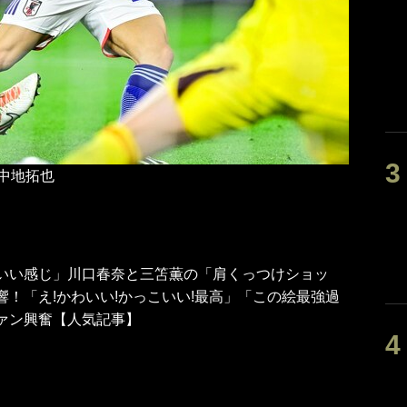
中地拓也
いい感じ」川口春奈と三笘薫の「肩くっつけショッ
響！「え!かわいい!かっこいい!最高」「この絵最強過
ァン興奮【人気記事】