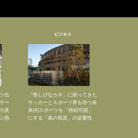
ビジネス
ソ出
「怪しげなカネ」に頼ってきた
新サー
サッカーとスポーツ界を待つ未
の美
来(4)スポーツを「持続可能」
ン熱
にする「真の投資」の必要性