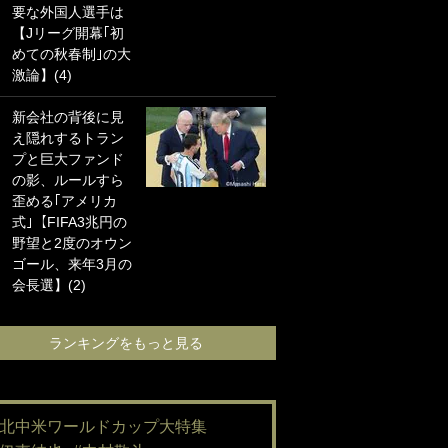
要な外国人選手は
海の夕日”新アウェ
【Jリーグ開幕｢初
イユニに大反響｢か
めての秋春制｣の大
っこよすぎ｣｢革新
激論】(4)
的｣｢ソソられる！｣
新会社の背後に見
｢お土産最高すぎ
え隠れするトラン
笑｣｢どうやって入
プと巨大ファンド
手？｣ブライトン帰
の影、ルールすら
還の三笘薫、同僚
歪める｢アメリカ
に“ポケカ”をプレゼ
式｣【FIFA3兆円の
ント！｢薫の笑顔見
野望と2度のオウン
れてよかった｣｢大
ゴール、来年3月の
喜びのリュテル可
日本代表の浅野拓磨 撮影：中地拓也
会長選】(2)
愛すぎ｣
ランキングをもっと見る
ランキングをも
#北中米ワールドカップ大特集