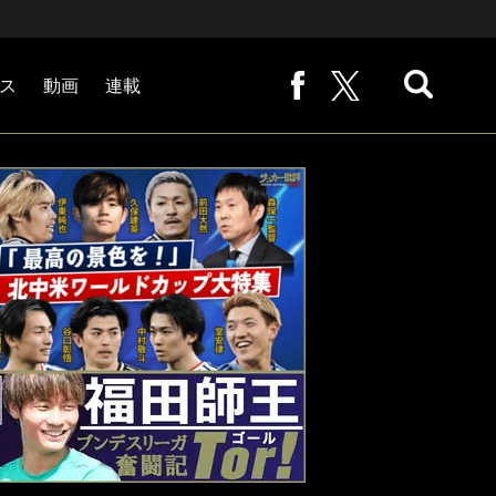
ス
動画
連載
熊崎敬の「路地から始まる処世術」
下田恒幸の「10倍面白くなるサッカー中継の見方」
サッカー批評PHOTOギャラリー「ピッチの焦点」
後藤健生の「蹴球放浪記」
原悦生PHOTOギャラリー「サッカー遠近」
「だれかに言いたくなる記録」
福田師王「ブンデスリーガ奮闘記 Tor!」
大住良之の「この世界のコーナーエリアから」