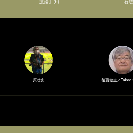
激論】(6)
石敬
原壮史
後藤健生／Takeo 