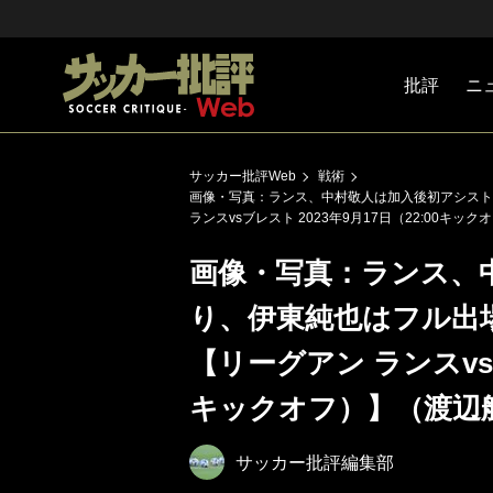
批評
ニ
Jリーグ
戦術
注目選手
海外サッ
監督
マネー
チームマ
日本代表
サッカー批評Web
戦術
画像・写真：ランス、中村敬人は加入後初アシスト
ランスvsブレスト 2023年9月17日（22:00キ
画像・写真：ランス、
り、伊東純也はフル出場
【リーグアン ランスvsブ
キックオフ）】（渡辺
サッカー批評編集部