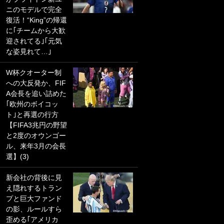
ニのモデルで完全
PKにイタリア代表
復活！“King”の帰還
GKも成す術なし！
に｢チームから大歓
｢ノーチャンスすぎ
迎されてる｣｢元気
るわ｣｢綺世のPKの
な姿見れて…｣
上手さは世界屈指
かも｣
W杯クオーター制
への大反発か、FIF
｢また敬斗が魚に
A会長を追い詰めた
笑｣菅原由勢がW杯
｢欧州のボイコッ
戦士の夏休み秘蔵
ト｣と再選の行方
ショット公開！ 川
【FIFA3兆円の野望
口春奈と結婚のモ
と2度のオウンゴー
テ男も登場で｢写真
ル、来年3月の会長
全部楽しそう｣｢タ
選】(3)
ケの水中かわいす
ぎる」
新会社の背後に見
え隠れするトラン
｢セカンドで決まり
プと巨大ファンド
だな｣19歳の日本代
の影、ルールすら
表MFが加入したス
歪める｢アメリカ
ペイン名門、“地中