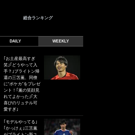
総合ランキング
DAILY
WEEKLY
｢お土産最高すぎ
｢光の速さじゃん｣
笑｣｢どうやって入
｢えっぐいミドル｣
手？｣ブライトン帰
ドイツ名門移籍の
還の三笘薫、同僚
日本代表23歳ボラ
に“ポケカ”をプレゼ
ンチ、移籍後初ゴ
ント！｢薫の笑顔見
ールに驚愕！｢見た
れてよかった｣｢大
事ないシュートや｣
喜びのリュテル可
｢聡がどんどん遠く
愛すぎ｣
なっていく」
｢モデルやってる｣
｢誰が止めれんねん
｢かっけぇ｣三笘薫
w｣フェイエ上田綺
がブライトン新ユ
世の“神コース”弾丸