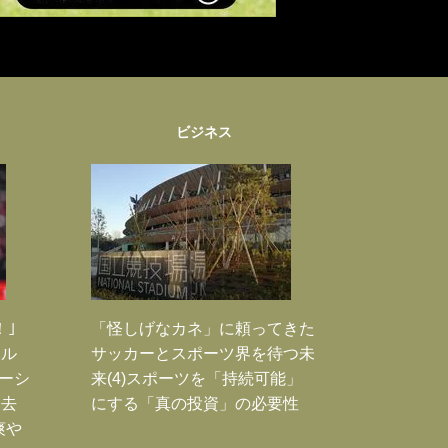
ビジネス
！｣
「怪しげなカネ」に頼ってきた
ポル
サッカーとスポーツ界を待つ未
ーシ
来(4)スポーツを「持続可能」
過去
にする「真の投資」の必要性
爽や