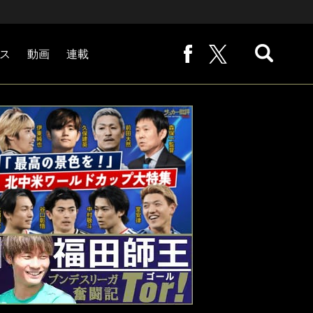
ス
動画
連載
熊崎敬の「路地から始まる処世術」
下田恒幸の「10倍面白くなるサッカー中継の見方」
サッカー批評PHOTOギャラリー「ピッチの焦点」
後藤健生の「蹴球放浪記」
原悦生PHOTOギャラリー「サッカー遠近」
「だれかに言いたくなる記録」
福田師王「ブンデスリーガ奮闘記 Tor!」
大住良之の「この世界のコーナーエリアから」