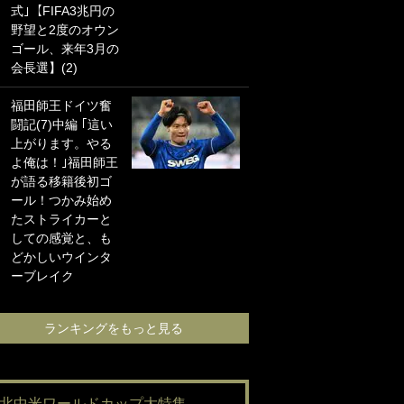
式｣【FIFA3兆円の
海の夕日”新アウェ
野望と2度のオウン
イユニに大反響｢か
ゴール、来年3月の
っこよすぎ｣｢革新
会長選】(2)
的｣｢ソソられる！｣
福田師王ドイツ奮
｢お土産最高すぎ
闘記(7)中編 ｢這い
笑｣｢どうやって入
上がります。やる
手？｣ブライトン帰
よ俺は！｣福田師王
還の三笘薫、同僚
が語る移籍後初ゴ
に“ポケカ”をプレゼ
ール！つかみ始め
ント！｢薫の笑顔見
たストライカーと
れてよかった｣｢大
しての感覚と、も
喜びのリュテル可
どかしいウインタ
愛すぎ｣
ーブレイク
ランキングをも
ランキングをもっと見る
#北中米ワールドカップ大特集