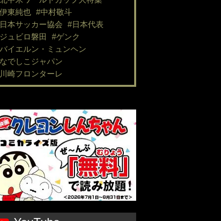
#伊東純也
#中村敬斗
#日本サッカー協会
#日本代表
#ジュビロ磐田
#ゲンク
#バイエルン・ミュンヘン
#なでしこジャパン
#川崎フロンターレ