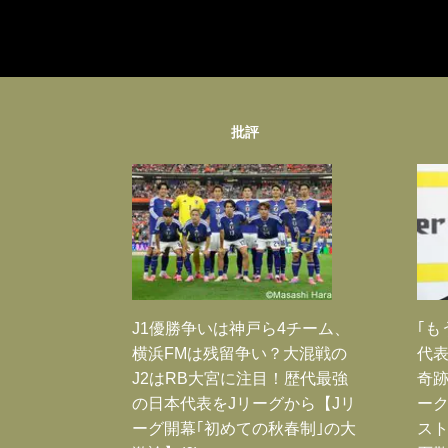
批評
J1優勝争いは神戸ら4チーム、
｢も
横浜FMは残留争い？大混戦の
代表
J2はRB大宮に注目！歴代最強
奇
の日本代表をJリーグから【Jリ
ー
ーグ開幕｢初めての秋春制｣の大
スト