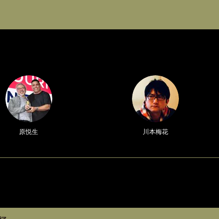
原悦生
川本梅花