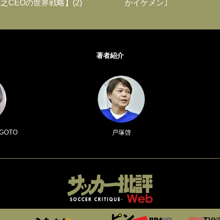
之CEOの世界戦略】(2)
かイケメン｣
著者紹介
GOTO
戸塚啓