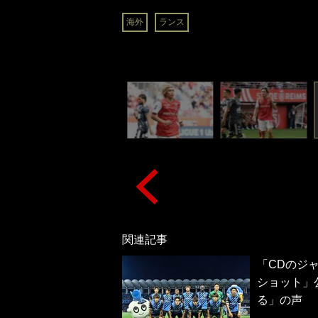
海外
ランス
関連記事
「CDのジャ
ショット」
る」の声