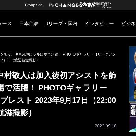
Group Site
ュース
日本代表
Jリーグ・国内
インタビュー
ビジネ
・国内
カー
ネジメント
Jリーグ・国内
戦術
注目選手
海外サッカー
監督
マネー
チームマネジメント
日本代表
を飾り、伊東純也はフル出場で活躍！ PHOTOギャラリー【リーグアン
ックオフ）】（渡辺航滋撮影）
中村敬人は加入後初アシストを飾
で活躍！ PHOTOギャラリー
レスト 2023年9月17日（22:00
航滋撮影）
2023.09.18