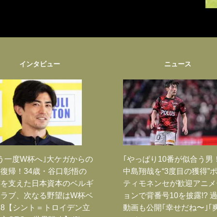
インタビュー
ニュース
う一度W杯へ｣大ケガからの
｢やっぱり10番が似合う男
復帰！34歳・谷口彰悟の
中島翔哉を“3度目の獲得”
跡を支えた日本資本のベルギ
ティモネンセが歓迎アニメ
クラブ、次なる野望はW杯ベ
ョンで背番号10を披露!? 
8【シント＝トロイデン立
動画も公開｢幸せだね〜｣｢