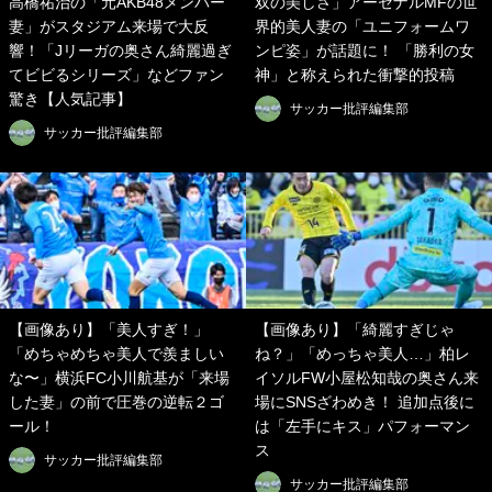
高橋祐治の「元AKB48メンバー
双の美しさ」アーセナルMFの世
妻」がスタジアム来場で大反
界的美人妻の「ユニフォームワ
響！「Jリーガの奥さん綺麗過ぎ
ンピ姿」が話題に！ 「勝利の女
てビビるシリーズ」などファン
神」と称えられた衝撃的投稿
驚き【人気記事】
サッカー批評編集部
サッカー批評編集部
【画像あり】「美人すぎ！」
【画像あり】「綺麗すぎじゃ
「めちゃめちゃ美人で羨ましい
ね？」「めっちゃ美人…」柏レ
な〜」横浜FC小川航基が「来場
イソルFW小屋松知哉の奥さん来
した妻」の前で圧巻の逆転２ゴ
場にSNSざわめき！ 追加点後に
ール！
は「左手にキス」パフォーマン
ス
サッカー批評編集部
サッカー批評編集部