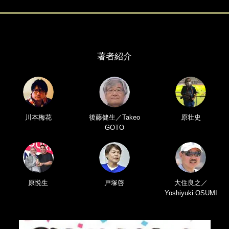
著者紹介
川本梅花
後藤健生／Takeo
原壮史
GOTO
原悦生
戸塚啓
大住良之／
Yoshiyuki OSUMI