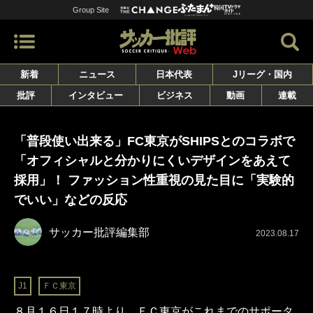
Group Site
新着
ニュース
日本代表
Jリーグ・国内
批評
インタビュー
ビジネス
動画
連載
「普段使い出来る」FC東京がSHIPSとのコラボで
「オフィシャルと分かりにくいデザインをあえて
採用」！ ファッション性重視の見た目に「実験的
でいい」などの反応
サッカー批評編集部
2023.08.17
J1
ＦＣ東京
８月１６日１７時より、ＦＣ東京がこれまでのサポータ