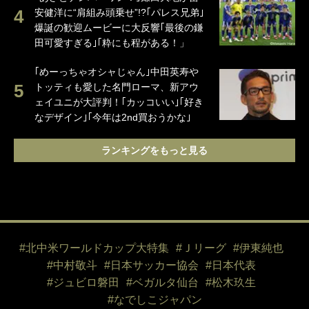
安健洋に“肩組み頭乗せ”!?｢パレス兄弟｣
爆誕の歓迎ムービーに大反響｢最後の鎌
田可愛すぎる｣｢粋にも程がある！」
｢めーっちゃオシャじゃん｣中田英寿や
トッティも愛した名門ローマ、新アウ
ェイユニが大評判！｢カッコいい｣｢好き
なデザイン｣｢今年は2nd買おうかな｣
ランキングをもっと見る
#北中米ワールドカップ大特集
#Ｊリーグ
#伊東純也
#中村敬斗
#日本サッカー協会
#日本代表
#ジュビロ磐田
#ベガルタ仙台
#松木玖生
#なでしこジャパン