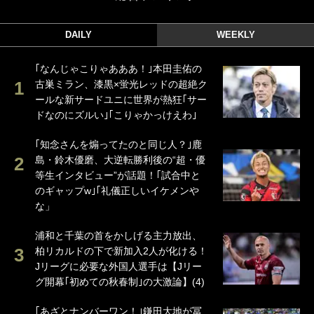
DAILY
WEEKLY
｢なんじゃこりゃあああ！｣本田圭佑の
古巣ミラン、漆黒×蛍光レッドの超絶ク
ールな新サードユニに世界が熱狂｢サー
ドなのにズルい｣｢こりゃかっけえわ｣
｢知念さんを煽ってたのと同じ人？｣鹿
島・鈴木優磨、大逆転勝利後の“超・優
等生インタビュー”が話題！｢試合中と
のギャップw｣｢礼儀正しいイケメンや
な」
浦和と千葉の首をかしげる主力放出、
柏リカルドの下で新加入2人が化ける！
Jリーグに必要な外国人選手は【Jリー
グ開幕｢初めての秋春制｣の大激論】(4)
｢あざとナンバーワン！｣鎌田大地が冨