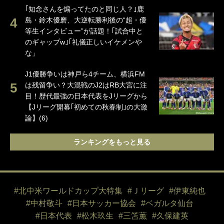
｢知念さんを煽ってたのと同じ人？｣鹿
島・鈴木優磨、大逆転勝利後の“超・優
等生インタビュー”が話題！｢試合中と
のギャップw｣｢礼儀正しいイケメンや
な」
J1優勝争いは神戸ら4チーム、横浜FM
は残留争い？大混戦のJ2はRB大宮に注
目！歴代最強の日本代表をJリーグから
【Jリーグ開幕｢初めての秋春制｣の大激
論】(6)
ランキングをもっと見る
#北中米ワールドカップ大特集
#Ｊリーグ
#伊東純也
#中村敬斗
#日本サッカー協会
#ベガルタ仙台
#日本代表
#松木玖生
#三笘薫
#久保建英