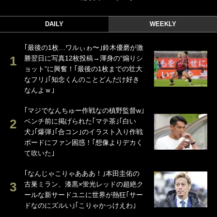
DAILY
WEEKLY
｢最後の1枚…ワルぃゎ〜｣鈴木優磨が激
勝翌日に写真12枚投稿→渾身の“煽りシ
ョット”に興奮！｢最後の1枚までの壮大
なフリ｣｢知念くんのことどんだけ好き
なんよｗ｣
｢マジでなんちゅー作戦なの槙野監督w｣
ベンチ前に掲げられた｢マテ茶｣｢白い
犬｣｢爆弾｣｢合コン｣のイラスト入り作戦
ボードにファン困惑！｢想像よりデカく
て吹いた｣
｢なんじゃこりゃあああ！｣本田圭佑の
古巣ミラン、漆黒×蛍光レッドの超絶ク
ールな新サードユニに世界が熱狂｢サー
ドなのにズルい｣｢こりゃかっけえわ｣