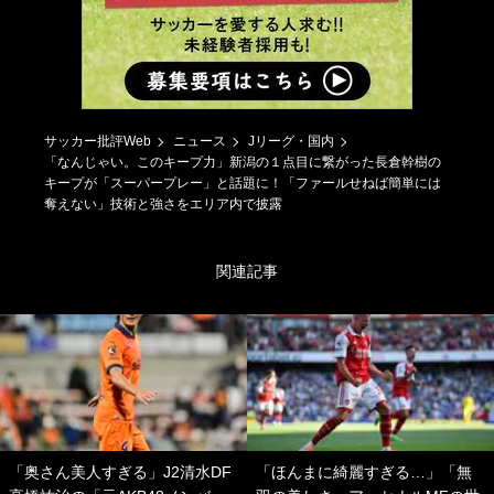
サッカー批評Web
ニュース
Jリーグ・国内
「なんじゃい。このキープ力」新潟の１点目に繋がった長倉幹樹の
キープが「スーパープレー」と話題に！「ファールせねば簡単には
奪えない」技術と強さをエリア内で披露
関連記事
「奥さん美人すぎる」J2清水DF
「ほんまに綺麗すぎる…」「無