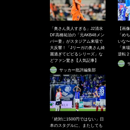
「奥さん美人すぎる」J2清水
【画像
DF高橋祐治の「元AKB48メン
「めち
バー妻」がスタジアム来場で
いな〜
大反響！「Jリーガの奥さん綺
「来場
麗過ぎてビビるシリーズ」な
逆転２
どファン驚き【人気記事】
サッカー批評編集部
「絶対に1500円ではない」日
本のスタグルに、またしても