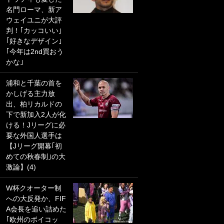
名門ローマ、新ア
PKにイタリア代表
ウェイユニが大評
GKも成す術なし！
判！｢カッコいい｣
｢ノーチャンスすぎ
｢好きなデザイン｣
るわ｣｢綺世のPKの
｢今年は2nd買おう
上手さは世界屈指
かな｣
かも｣
浦和と千葉の首を
｢また敬斗が魚に
かしげる主力放
笑｣菅原由勢がW杯
出、柏リカルドの
戦士の夏休み秘蔵
下で新加入2人が化
ショット公開！ 川
ける！Jリーグに必
口春奈と結婚のモ
要な外国人選手は
テ男も登場で｢写真
【Jリーグ開幕｢初
全部楽しそう｣｢タ
めての秋春制｣の大
ケの水中かわいす
激論】(4)
ぎる」
W杯クオーター制
｢セカンドで決まり
への大反発か、FIF
だな｣19歳の日本代
A会長を追い詰めた
表MFが加入したス
｢欧州のボイコッ
ペイン名門、“地中