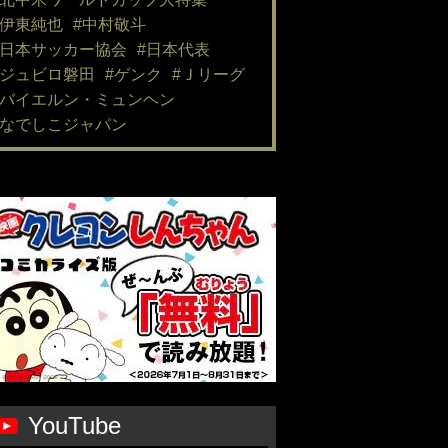
#伊東純也
#中村敬斗
#日本サッカー協会
#日本代表
#ジュビロ磐田
#ゲンク
#Ｊリーグ
#バイエルン・ミュンヘン
#なでしこジャパン
YouTube