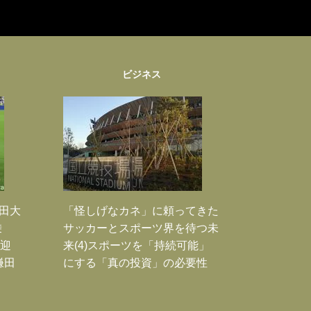
ビジネス
鎌田大
「怪しげなカネ」に頼ってきた
乗
サッカーとスポーツ界を待つ未
歓迎
来(4)スポーツを「持続可能」
鎌田
にする「真の投資」の必要性