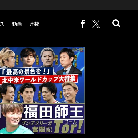
ス
動画
連載
熊崎敬の「路地から始まる処世術」
下田恒幸の「10倍面白くなるサッカー中継の見方」
サッカー批評PHOTOギャラリー「ピッチの焦点」
後藤健生の「蹴球放浪記」
原悦生PHOTOギャラリー「サッカー遠近」
「だれかに言いたくなる記録」
福田師王「ブンデスリーガ奮闘記 Tor!」
大住良之の「この世界のコーナーエリアから」