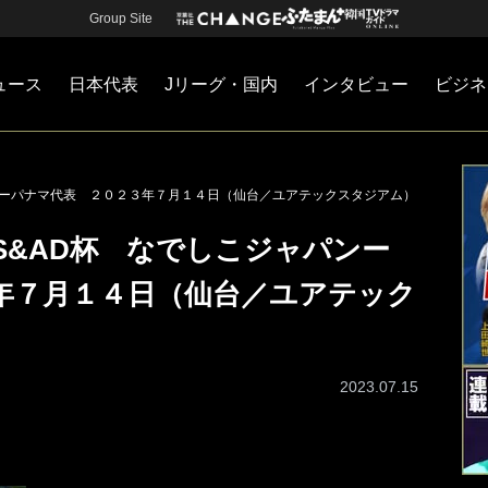
Group Site
ュース
日本代表
Jリーグ・国内
インタビュー
ビジネ
・国内
カー
ネジメント
Jリーグ・国内
戦術
注目選手
海外サッカー
監督
マネー
チームマネジメント
日本代表
パンーパナマ代表 ２０２３年７月１４日（仙台／ユアテックスタジアム）
MS&AD杯 なでしこジャパンー
年７月１４日（仙台／ユアテック
2023.07.15