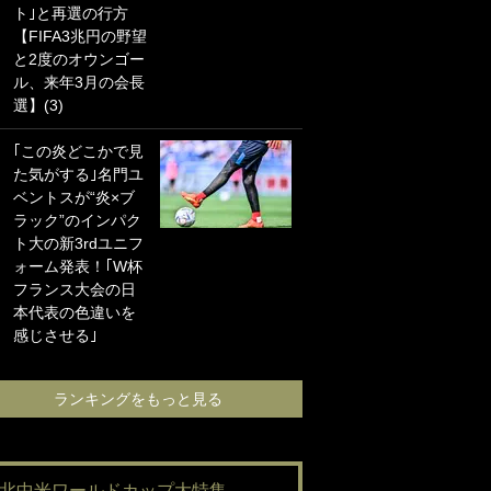
ト｣と再選の行方
海の夕日”新アウェ
【FIFA3兆円の野望
イユニに大反響｢か
と2度のオウンゴー
っこよすぎ｣｢革新
ル、来年3月の会長
的｣｢ソソられる！｣
選】(3)
｢お土産最高すぎ
｢この炎どこかで見
笑｣｢どうやって入
た気がする｣名門ユ
手？｣ブライトン帰
ベントスが“炎×ブ
還の三笘薫、同僚
ラック”のインパク
に“ポケカ”をプレゼ
ト大の新3rdユニフ
ント！｢薫の笑顔見
ォーム発表！｢W杯
れてよかった｣｢大
フランス大会の日
喜びのリュテル可
本代表の色違いを
愛すぎ｣
感じさせる｣
ランキングをも
ランキングをもっと見る
#北中米ワールドカップ大特集