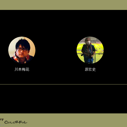
川本梅花
原壮史