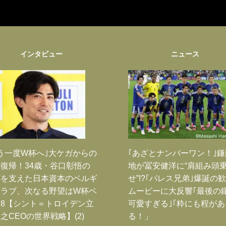
インタビュー
ニュース
う一度W杯へ｣大ケガからの
｢あざとナンバーワン！｣
復帰！34歳・谷口彰悟の
地が冨安健洋に“肩組み頭
跡を支えた日本資本のベルギ
せ”!?｢パレス兄弟｣爆誕の
クラブ、次なる野望はW杯ベ
ムービーに大反響｢最後の
8【シント＝トロイデン立
可愛すぎる｣｢粋にも程があ
之CEOの世界戦略】(2)
る！」