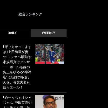
総合ランキング
DAILY
WEEKLY
｢守り方かっこよす
｢光の速さじゃん｣
ぎ｣上田綺世が妻
｢えっぐいミドル｣
の“ワンオペ騒動”に
ドイツ名門移籍の
家族写真でアンサ
日本代表23歳ボラ
ー！ボールも嫁の
ンチ、移籍後初ゴ
炎上も収める“神対
ールに驚愕！｢見た
応”に新婚の板倉、
事ないシュートや｣
久保、長友夫妻も
｢聡がどんどん遠く
続々エール！
なっていく」
｢めーっちゃオシャ
｢誰が止めれんねん
じゃん｣中田英寿や
w｣フェイエ上田綺
トッティも愛した
世の“神コース”弾丸