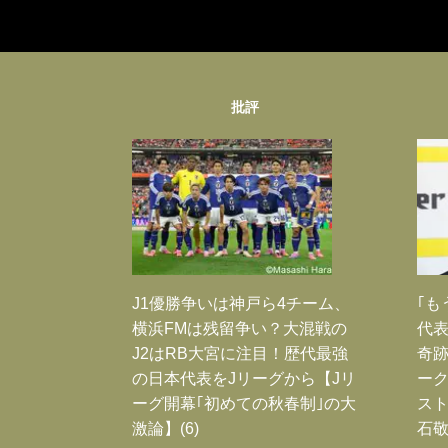
批評
J1優勝争いは神戸ら4チーム、
｢も
横浜FMは残留争い？大混戦の
代表
J2はRB大宮に注目！歴代最強
奇
の日本代表をJリーグから【Jリ
ー
ーグ開幕｢初めての秋春制｣の大
スト
激論】(6)
石敬