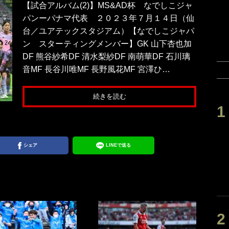
【試合アルバム(2)】MS&AD杯 なでしこジャ
パンーパナマ代表 ２０２３年７月１４日（仙
台／ユアテックスタジアム）【なでしこジャパ
ン スターティングメンバー】GK 山下杏也加
DF 熊谷紗希DF 清水梨紗DF 南萌華DF 石川璃
音MF 長谷川唯MF 長野風花MF 宮澤ひ…
続きを読む
シェア
LINEで送る