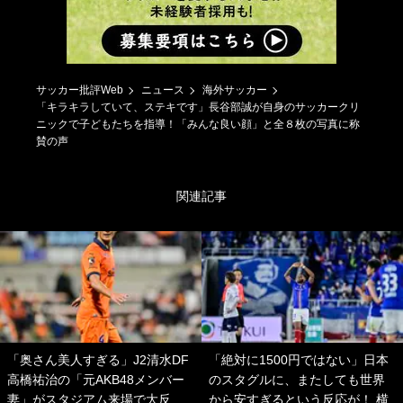
サッカー批評Web
ニュース
海外サッカー
「キラキラしていて、ステキです」長谷部誠が自身のサッカークリ
ニックで子どもたちを指導！「みんな良い顔」と全８枚の写真に称
賛の声
関連記事
「奥さん美人すぎる」J2清水DF
「絶対に1500円ではない」日本
高橋祐治の「元AKB48メンバー
のスタグルに、またしても世界
妻」がスタジアム来場で大反
から安すぎるという反応が！ 横