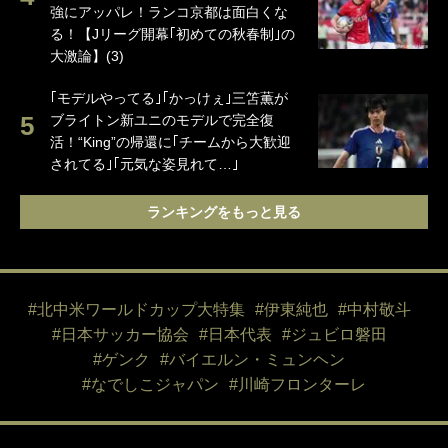
強にアッパレ！ランコ京都は面白くな
る！【Jリーグ開幕｢初めての秋春制｣の
大激論】(3)
｢モデルやってる｣｢かっけぇ｣三笘薫が
ブライトン新ユニのモデルで完全復
活！“King”の帰還に｢チームから大歓迎
されてる｣｢元気な姿見れて…｣
ランキングをもっと見る
#北中米ワールドカップ大特集
#伊東純也
#中村敬斗
#日本サッカー協会
#日本代表
#ジュビロ磐田
#ゲンク
#バイエルン・ミュンヘン
#なでしこジャパン
#川崎フロンターレ