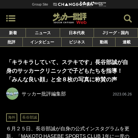
Group Site
新着
ニュース
日本代表
Jリーグ・国内
批評
インタビュー
ビジネス
動画
連載
「キラキラしていて、ステキです」長谷部誠が自
身のサッカークリニックで子どもたちを指導！
「みんな良い顔」と全８枚の写真に称賛の声
サッカー批評編集部
2023.06.26
海外
長谷部誠
６月２５日、長谷部誠が自身の公式インスタグラムを更
新。「MAKOTO HASEBE SPORTS CLUB 1年に一度の