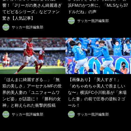
響！「Jリーガの奥さん綺麗過ぎ
浜FMのかつ丼に、「MLSなら37
てビビるシリーズ」などファン
ドルだね」の声
驚き【人気記事】
サッカー批評編集部
サッカー批評編集部
「ほんまに綺麗すぎる…」「無
【画像あり】「美人すぎ！」
双の美しさ」アーセナルMFの世
「めちゃめちゃ美人で羨ましい
界的美人妻の「ユニフォームワ
な〜」横浜FC小川航基が「来場
ンピ姿」が話題に！ 「勝利の女
した妻」の前で圧巻の逆転２ゴ
神」と称えられた衝撃的投稿
ール！
サッカー批評編集部
サッカー批評編集部