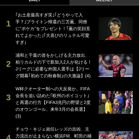
｢お土産最高すぎ笑｣｢どうやって入
手？｣ブライトン帰還の三笘薫、同僚
に“ポケカ”をプレゼント！｢薫の笑顔見
れてよかった｣｢大喜びのリュテル可愛
すぎ｣
浦和と千葉の首をかしげる主力放出、
柏リカルドの下で新加入2人が化ける！
Jリーグに必要な外国人選手は【Jリー
グ開幕｢初めての秋春制｣の大激論】(4)
W杯クオーター制への大反発か、FIFA
会長を追い詰めた｢欧州のボイコット｣
と再選の行方【FIFA3兆円の野望と2度
のオウンゴール、来年3月の会長選】
(3)
チョウ・キジェ就任レッズの吉凶、主
力流出が止まらない横浜FM、町田の補