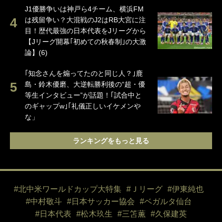
J1優勝争いは神戸ら4チーム、横浜FM
は残留争い？大混戦のJ2はRB大宮に注
目！歴代最強の日本代表をJリーグから
【Jリーグ開幕｢初めての秋春制｣の大激
論】(6)
｢知念さんを煽ってたのと同じ人？｣鹿
島・鈴木優磨、大逆転勝利後の“超・優
等生インタビュー”が話題！｢試合中と
のギャップw｣｢礼儀正しいイケメンや
な」
ランキングをもっと見る
#北中米ワールドカップ大特集
#Ｊリーグ
#伊東純也
#中村敬斗
#日本サッカー協会
#ベガルタ仙台
#日本代表
#松木玖生
#三笘薫
#久保建英