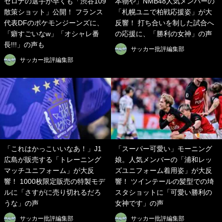
セロナの選手が早くも「渋谷109
本物や」NMB48人気メンバーの
散策ショット」公開！ フランス
「札幌ユニで柏戦応援姿」が大
代表DFのポケモンジーンズに、
反響！ 打ち合いを制した試合へ
「癖すごいなw」「オシャレ番
の応援に、「勝利の女神」の声
長!!!」の声も
サッカー批評編集部
サッカー批評編集部
「これはかっこいいなあ！」J1
「スーパー可愛い」モーニング
広島が販売する「トレーニング
娘。人気メンバーの「浦和レッ
マッチユニフォーム」が大反
ズユニフォーム着用姿」が大反
響！ 1000枚限定販売の特製モデ
響！ ツインテールの髪型での埼
ルに「さすがに売り切れるだろ
スタショットに「可愛い勝利の
うな」の声
女神です」の声
サッカー批評編集部
サッカー批評編集部