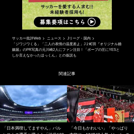
サッカー批評Web
ニュース
Jリーグ・国内
「ジワジワくる」「二人の表情の温度差よ」J２町田『オリジナル婚
姻届』のPR写真の元川崎2人にファン注目！「ポープの圧にYESと
しか言えなかったほっくん」との仮説も
関連記事
「日本満喫してますやん」バル
「今日もかわいい」「やっぱり