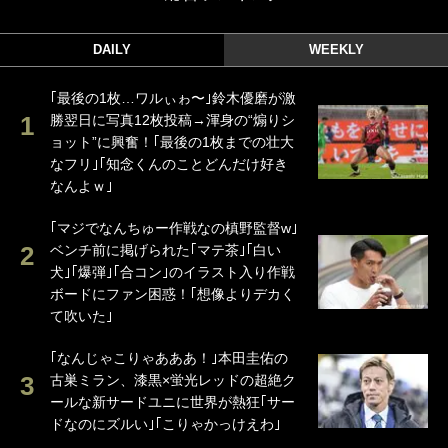
DAILY
WEEKLY
｢最後の1枚…ワルぃゎ〜｣鈴木優磨が激
勝翌日に写真12枚投稿→渾身の“煽りシ
ョット”に興奮！｢最後の1枚までの壮大
なフリ｣｢知念くんのことどんだけ好き
なんよｗ｣
｢マジでなんちゅー作戦なの槙野監督w｣
ベンチ前に掲げられた｢マテ茶｣｢白い
犬｣｢爆弾｣｢合コン｣のイラスト入り作戦
ボードにファン困惑！｢想像よりデカく
て吹いた｣
｢なんじゃこりゃあああ！｣本田圭佑の
古巣ミラン、漆黒×蛍光レッドの超絶ク
ールな新サードユニに世界が熱狂｢サー
ドなのにズルい｣｢こりゃかっけえわ｣