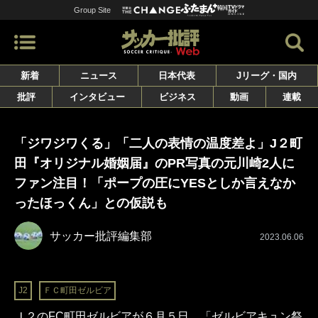
Group Site
新着
ニュース
日本代表
Jリーグ・国内
批評
インタビュー
ビジネス
動画
連載
「ジワジワくる」「二人の表情の温度差よ」J２町
田『オリジナル婚姻届』のPR写真の元川崎2人に
ファン注目！「ポープの圧にYESとしか言えなか
ったほっくん」との仮説も
サッカー批評編集部
2023.06.06
J2
ＦＣ町田ゼルビア
Ｊ２のFC町田ゼルビアが６月５日、「ゼルビアキュン祭