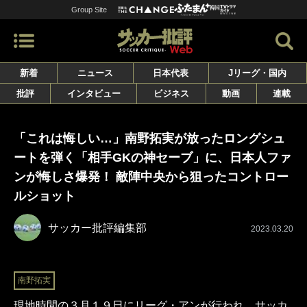
Group Site
新着
ニュース
日本代表
Jリーグ・国内
批評
インタビュー
ビジネス
動画
連載
「これは悔しい…」南野拓実が放ったロングシュ
ートを弾く「相手GKの神セーブ」に、日本人ファ
ンが悔しさ爆発！ 敵陣中央から狙ったコントロー
ルショット
サッカー批評編集部
2023.03.20
南野拓実
現地時間の３月１９日にリーグ・アンが行われ、サッカ