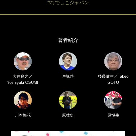
#なでしこジャパン
著者紹介
大住良之／
戸塚啓
後藤健生／Takeo
Yoshiyuki OSUMI
GOTO
川本梅花
原壮史
原悦生