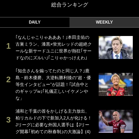
総合ランキング
DAILY
WEEKLY
｢なんじゃこりゃあああ！｣本田圭佑の
古巣ミラン、漆黒×蛍光レッドの超絶ク
ールな新サードユニに世界が熱狂｢サー
ドなのにズルい｣｢こりゃかっけえわ｣
｢知念さんを煽ってたのと同じ人？｣鹿
島・鈴木優磨、大逆転勝利後の“超・優
等生インタビュー”が話題！｢試合中と
のギャップw｣｢礼儀正しいイケメンや
な」
浦和と千葉の首をかしげる主力放出、
柏リカルドの下で新加入2人が化ける！
Jリーグに必要な外国人選手は【Jリー
グ開幕｢初めての秋春制｣の大激論】(4)