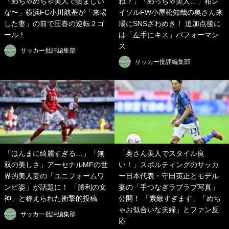
「めちゃめちゃ美人で羨ましい
ね？」「めっちゃ美人…」柏レ
な〜」横浜FC小川航基が「来場
イソルFW小屋松知哉の奥さん来
した妻」の前で圧巻の逆転２ゴ
場にSNSざわめき！ 追加点後に
ール！
は「左手にキス」パフォーマン
ス
サッカー批評編集部
サッカー批評編集部
「ほんまに綺麗すぎる…」「無
「奥さん美人でスタイル良
双の美しさ」アーセナルMFの世
い！」スポルティングのサッカ
界的美人妻の「ユニフォームワ
ー日本代表・守田英正とモデル
ンピ姿」が話題に！ 「勝利の女
妻の「手つなぎラブラブ写真」
神」と称えられた衝撃的投稿
公開！ 「素敵すぎます」「めち
ゃお似合いな夫婦」とファン反
サッカー批評編集部
応