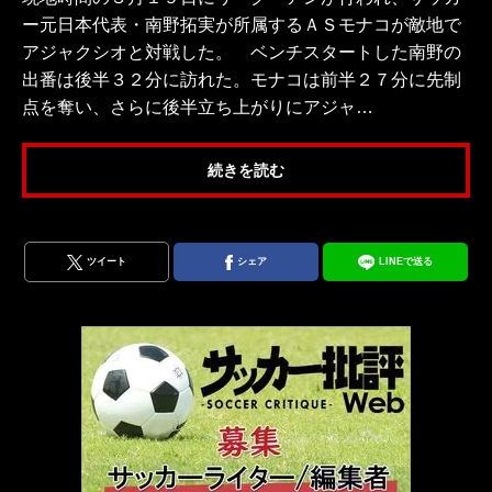
ー元日本代表・南野拓実が所属するＡＳモナコが敵地で
アジャクシオと対戦した。 ベンチスタートした南野の
出番は後半３２分に訪れた。モナコは前半２７分に先制
点を奪い、さらに後半立ち上がりにアジャ…
続きを読む
ツイート
シェア
LINEで送る