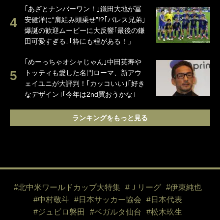
｢あざとナンバーワン！｣鎌田大地が冨
安健洋に“肩組み頭乗せ”!?｢パレス兄弟｣
爆誕の歓迎ムービーに大反響｢最後の鎌
田可愛すぎる｣｢粋にも程がある！」
｢めーっちゃオシャじゃん｣中田英寿や
トッティも愛した名門ローマ、新アウ
ェイユニが大評判！｢カッコいい｣｢好き
なデザイン｣｢今年は2nd買おうかな｣
ランキングをもっと見る
#北中米ワールドカップ大特集
#Ｊリーグ
#伊東純也
#中村敬斗
#日本サッカー協会
#日本代表
#ジュビロ磐田
#ベガルタ仙台
#松木玖生