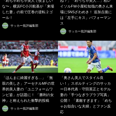
「めちゃめちゃ美人で羨ましい
ね？」「めっちゃ美人…」柏レ
な〜」横浜FC小川航基が「来場
イソルFW小屋松知哉の奥さん来
した妻」の前で圧巻の逆転２ゴ
場にSNSざわめき！ 追加点後に
ール！
は「左手にキス」パフォーマン
ス
サッカー批評編集部
サッカー批評編集部
「ほんまに綺麗すぎる…」「無
「奥さん美人でスタイル良
双の美しさ」アーセナルMFの世
い！」スポルティングのサッカ
界的美人妻の「ユニフォームワ
ー日本代表・守田英正とモデル
ンピ姿」が話題に！ 「勝利の女
妻の「手つなぎラブラブ写真」
神」と称えられた衝撃的投稿
公開！ 「素敵すぎます」「めち
ゃお似合いな夫婦」とファン反
サッカー批評編集部
応