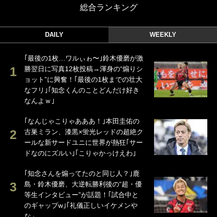
総合ランキング
DAILY
WEEKLY
｢最後の1枚…ワルぃゎ〜｣鈴木優磨が激
勝翌日に写真12枚投稿→渾身の“煽りシ
ョット”に興奮！｢最後の1枚までの壮大
なフリ｣｢知念くんのことどんだけ好き
なんよｗ｣
｢なんじゃこりゃあああ！｣本田圭佑の
古巣ミラン、漆黒×蛍光レッドの超絶ク
ールな新サードユニに世界が熱狂｢サー
ドなのにズルい｣｢こりゃかっけえわ｣
｢知念さんを煽ってたのと同じ人？｣鹿
島・鈴木優磨、大逆転勝利後の“超・優
等生インタビュー”が話題！｢試合中と
のギャップw｣｢礼儀正しいイケメンや
な」