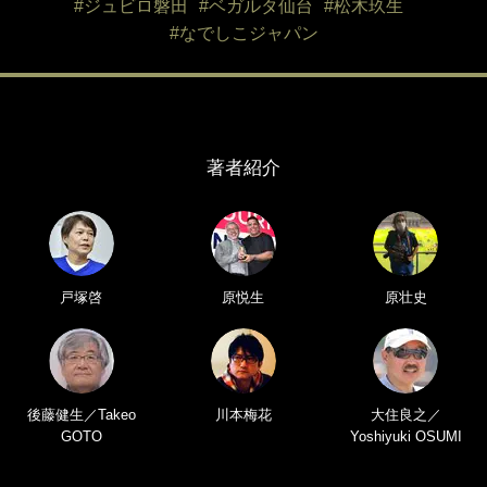
#ジュビロ磐田
#ベガルタ仙台
#松木玖生
#なでしこジャパン
著者紹介
戸塚啓
原悦生
原壮史
後藤健生／Takeo
川本梅花
大住良之／
GOTO
Yoshiyuki OSUMI