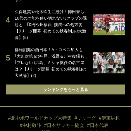
久保建英や松木玖生に続け！徳田誉ら
10代の才能を使い切れないJクラブの課
題と、｢0円欧州移籍｣撲滅への処方箋
【Jリーグ開幕｢初めての秋春制｣の大激
論】(5)
群雄割拠の西日本！A・ロペス加入も
｢大迫次第｣の神戸、浅野＆川村復帰も
｢ブレない｣広島、ミシャ就任の名古屋
は？【Jリーグ開幕｢初めての秋春制｣の
大激論】(2)
ランキングをもっと見る
#北中米ワールドカップ大特集
#Ｊリーグ
#伊東純也
#中村敬斗
#日本サッカー協会
#日本代表