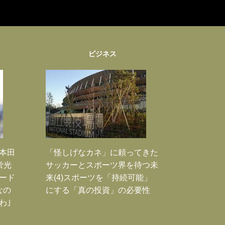
ビジネス
｣本田
「怪しげなカネ」に頼ってきた
蛍光
サッカーとスポーツ界を待つ未
ード
来(4)スポーツを「持続可能」
なの
にする「真の投資」の必要性
わ｣