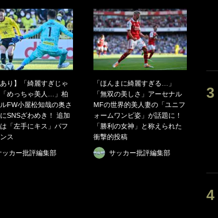
あり】「綺麗すぎじゃ
「ほんまに綺麗すぎる…」
「めっちゃ美人…」柏
「無双の美しさ」アーセナル
ルFW小屋松知哉の奥さ
MFの世界的美人妻の「ユニフ
にSNSざわめき！ 追加
ォームワンピ姿」が話題に！
は「左手にキス」パフ
「勝利の女神」と称えられた
ンス
衝撃的投稿
サッカー批評編集部
サッカー批評編集部