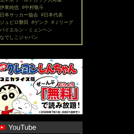
#伊東純也
#中村敬斗
#日本サッカー協会
#日本代表
#ジュビロ磐田
#ゲンク
#Ｊリーグ
#バイエルン・ミュンヘン
#なでしこジャパン
YouTube