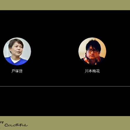
戸塚啓
川本梅花