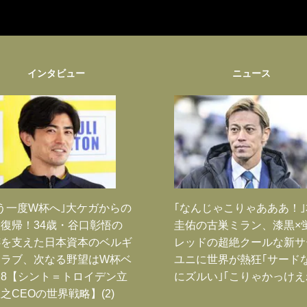
インタビュー
ニュース
う一度W杯へ｣大ケガからの
｢なんじゃこりゃあああ！
復帰！34歳・谷口彰悟の
圭佑の古巣ミラン、漆黒×
跡を支えた日本資本のベルギ
レッドの超絶クールな新サ
クラブ、次なる野望はW杯ベ
ユニに世界が熱狂｢サード
8【シント＝トロイデン立
にズルい｣｢こりゃかっけえ
之CEOの世界戦略】(2)