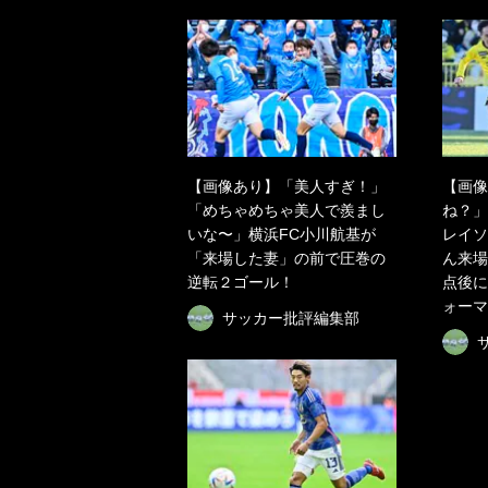
【画像あり】「美人すぎ！」
【画像
「めちゃめちゃ美人で羨まし
ね？」
いな〜」横浜FC小川航基が
レイソ
「来場した妻」の前で圧巻の
ん来場
逆転２ゴール！
点後に
ォーマ
サッカー批評編集部