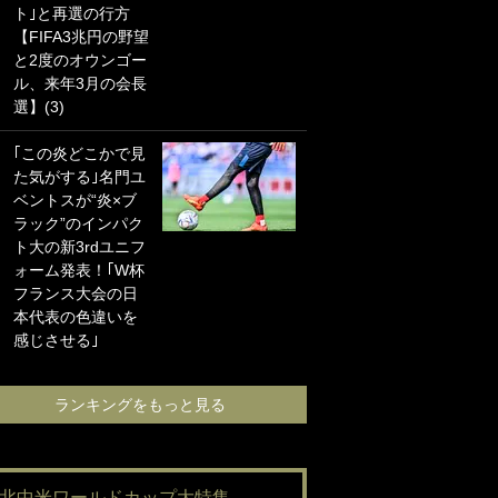
ト｣と再選の行方
海の夕日”新アウェ
【FIFA3兆円の野望
イユニに大反響｢か
と2度のオウンゴー
っこよすぎ｣｢革新
ル、来年3月の会長
的｣｢ソソられる！｣
選】(3)
｢お土産最高すぎ
｢この炎どこかで見
笑｣｢どうやって入
た気がする｣名門ユ
手？｣ブライトン帰
ベントスが“炎×ブ
還の三笘薫、同僚
ラック”のインパク
に“ポケカ”をプレゼ
ト大の新3rdユニフ
ント！｢薫の笑顔見
ォーム発表！｢W杯
れてよかった｣｢大
フランス大会の日
喜びのリュテル可
本代表の色違いを
愛すぎ｣
感じさせる｣
ランキングをも
ランキングをもっと見る
#北中米ワールドカップ大特集