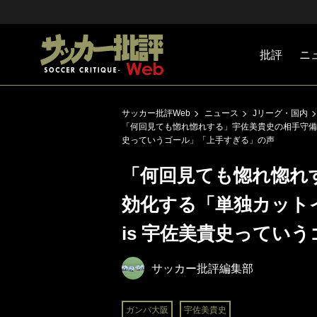
批評
ニ
Jリーグ
戦術
注目選手
海外サッ
監督
マネー
チームマ
日本代表
サッカー批評Web
ニュース
Jリーグ・国内
「何回見ても惚れ惚れする」宇佐美貴史の相手守備を無
史っていうゴール」「上手すぎる」の声
「何回見ても惚れ惚れ
効化する「単独カットイ
is 宇佐美貴史ってい
サッカー批評編集部
ガンバ大阪
宇佐美貴史