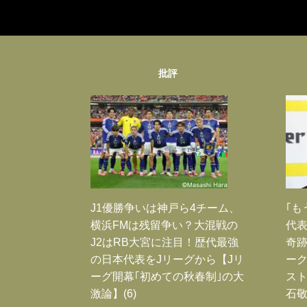
批評
J1優勝争いは神戸ら4チーム、
｢も
横浜FMは残留争い？大混戦の
代表
J2はRB大宮に注目！歴代最強
奇
の日本代表をJリーグから【Jリ
ー
ーグ開幕｢初めての秋春制｣の大
スト
激論】(6)
石敬