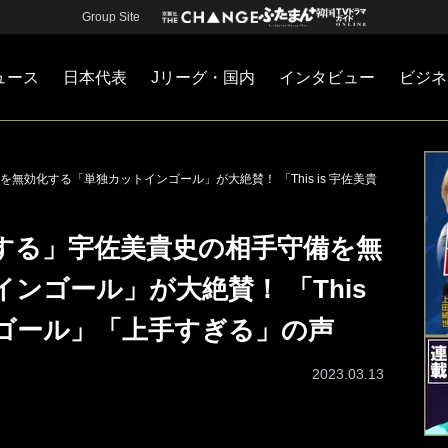
Group Site
ュース
日本代表
Jリーグ・国内
インタビュー
ビジネ
・国内
カー
ネジメント
Jリーグ・国内
戦術
注目選手
海外サッカー
監督
マネー
チームマネジメント
日本代表
効化する「単独カットインゴール」が大絶賛！ 「This is 宇佐美貴
する」宇佐美貴史の相手守備を無
ンゴール」が大絶賛！ 「This
うゴール」「上手すぎる」の声
2023.03.13