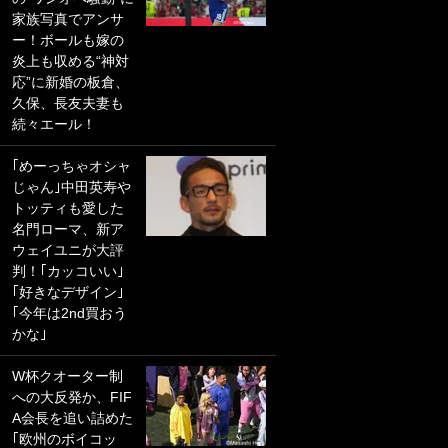
家族写真でアンサ
PKにイタリア代表
ー！ボールも嫁の
GKも成す術なし！
炎上も収める“神対
｢ノーチャンスすぎ
応”に新婚の板倉、
るわ｣｢綺世のPKの
久保、長友夫妻も
上手さは世界屈指
続々エール！
かも｣
｢めーっちゃオシャ
｢また敬斗が魚に
じゃん｣中田英寿や
笑｣菅原由勢がW杯
トッティも愛した
戦士の夏休み秘蔵
名門ローマ、新ア
ショット公開！ 川
ウェイユニが大評
口春奈と結婚のモ
判！｢カッコいい｣
テ男も登場で｢写真
｢好きなデザイン｣
全部楽しそう｣｢タ
｢今年は2nd買おう
ケの水中かわいす
かな｣
ぎる」
W杯クオーター制
｢セカンドで決まり
への大反発か、FIF
だな｣19歳の日本代
A会長を追い詰めた
表MFが加入したス
｢欧州のボイコッ
ペイン名門、“地中