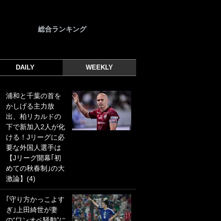
総合ランキング
DAILY
WEEKLY
浦和と千葉の首を
｢光の速さじゃん｣
かしげる主力放
｢えっぐいミドル｣
出、柏リカルドの
ドイツ名門移籍の
下で新加入2人が化
日本代表23歳ボラ
ける！Jリーグに必
ンチ、移籍後初ゴ
要な外国人選手は
ールに驚愕！｢見た
【Jリーグ開幕｢初
事ないシュートや｣
めての秋春制｣の大
｢聡がどんどん遠く
激論】(4)
なっていく」
｢守り方かっこよす
｢誰が止めれんねん
ぎ｣上田綺世が妻
w｣フェイエ上田綺
の“ワンオペ騒動”に
世の“神コース”弾丸