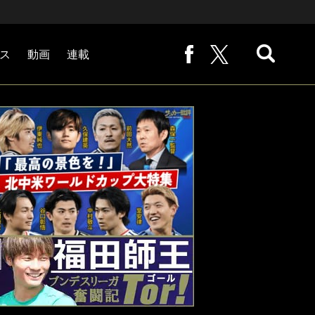
ス
動画
連載
熊崎敬の「路地から始まる処世術」
下田恒幸の「10倍面白くなるサッカー中継の見方」
サッカー批評PHOTOギャラリー「ピッチの焦点」
後藤健生の「蹴球放浪記」
原悦生PHOTOギャラリー「サッカー遠近」
「だれかに言いたくなる記録」
福田師王「ブンデスリーガ奮闘記 Tor!」
大住良之の「この世界のコーナーエリアから」