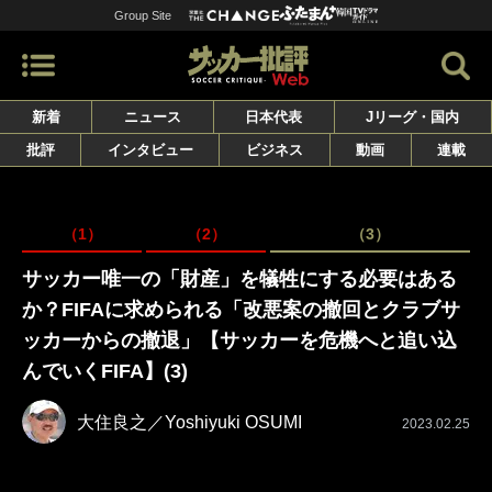
Group Site
新着
ニュース
日本代表
Jリーグ・国内
批評
インタビュー
ビジネス
動画
連載
（1）
（2）
（3）
サッカー唯一の「財産」を犠牲にする必要はある
か？FIFAに求められる「改悪案の撤回とクラブサ
ッカーからの撤退」【サッカーを危機へと追い込
んでいくFIFA】(3)
大住良之／Yoshiyuki OSUMI
2023.02.25