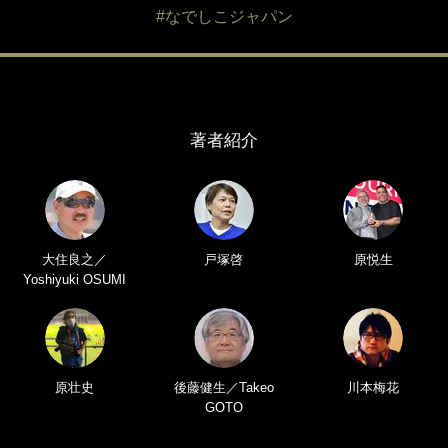
#なでしこジャパン
著者紹介
大住良之／
戸塚啓
原悦生
Yoshiyuki OSUMI
原壮史
後藤健生／Takeo
川本梅花
GOTO