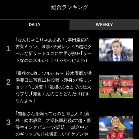
総合ランキング
DAILY
WEEKLY
｢なんじゃこりゃあああ！｣本田圭佑の
古巣ミラン、漆黒×蛍光レッドの超絶ク
ールな新サードユニに世界が熱狂｢サー
ドなのにズルい｣｢こりゃかっけえわ｣
｢最後の1枚…ワルぃゎ〜｣鈴木優磨が激
勝翌日に写真12枚投稿→渾身の“煽りシ
ョット”に興奮！｢最後の1枚までの壮大
なフリ｣｢知念くんのことどんだけ好き
なんよｗ｣
｢知念さんを煽ってたのと同じ人？｣鹿
島・鈴木優磨、大逆転勝利後の“超・優
等生インタビュー”が話題！｢試合中と
のギャップw｣｢礼儀正しいイケメンや