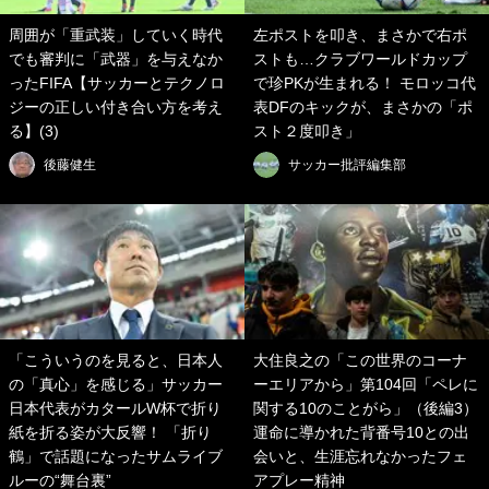
周囲が「重武装」していく時代
左ポストを叩き、まさかで右ポ
でも審判に「武器」を与えなか
ストも…クラブワールドカップ
ったFIFA【サッカーとテクノロ
で珍PKが生まれる！ モロッコ代
ジーの正しい付き合い方を考え
表DFのキックが、まさかの「ポ
る】(3)
スト２度叩き」
後藤健生
サッカー批評編集部
「こういうのを見ると、日本人
大住良之の「この世界のコーナ
の「真心」を感じる」サッカー
ーエリアから」第104回「ペレに
日本代表がカタールW杯で折り
関する10のことがら」（後編3）
紙を折る姿が大反響！ 「折り
運命に導かれた背番号10との出
鶴」で話題になったサムライブ
会いと、生涯忘れなかったフェ
ルーの“舞台裏”
アプレー精神