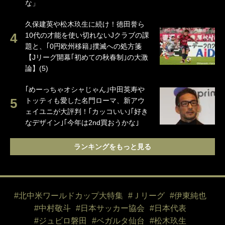
な」
久保建英や松木玖生に続け！徳田誉ら
10代の才能を使い切れないJクラブの課
題と、｢0円欧州移籍｣撲滅への処方箋
【Jリーグ開幕｢初めての秋春制｣の大激
論】(5)
｢めーっちゃオシャじゃん｣中田英寿や
トッティも愛した名門ローマ、新アウ
ェイユニが大評判！｢カッコいい｣｢好き
なデザイン｣｢今年は2nd買おうかな｣
ランキングをもっと見る
#北中米ワールドカップ大特集
#Ｊリーグ
#伊東純也
#中村敬斗
#日本サッカー協会
#日本代表
#ジュビロ磐田
#ベガルタ仙台
#松木玖生