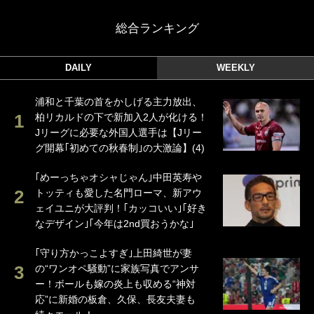
総合ランキング
DAILY
WEEKLY
浦和と千葉の首をかしげる主力放出、
柏リカルドの下で新加入2人が化ける！
Jリーグに必要な外国人選手は【Jリー
グ開幕｢初めての秋春制｣の大激論】(4)
｢めーっちゃオシャじゃん｣中田英寿や
トッティも愛した名門ローマ、新アウ
ェイユニが大評判！｢カッコいい｣｢好き
なデザイン｣｢今年は2nd買おうかな｣
｢守り方かっこよすぎ｣上田綺世が妻
の“ワンオペ騒動”に家族写真でアンサ
ー！ボールも嫁の炎上も収める“神対
応”に新婚の板倉、久保、長友夫妻も