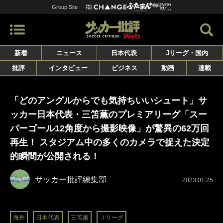
Group Site
新着
ニュース
日本代表
Jリーグ・国内
批評
インタビュー
ビジネス
動画
連載
「どのアングルからでも気持ちいいシュート」サ
ッカー日本代表・三笘薫のプレミアリーグ「スー
パーゴール12角度から撮影映像」が驚異の62万回
再生！ スタジアム中の多くのカメラで捉えた決定
的瞬間が公開される！
サッカー批評編集部
2023.01.25
海外
日本代表
三笘薫
Ｊリーグ