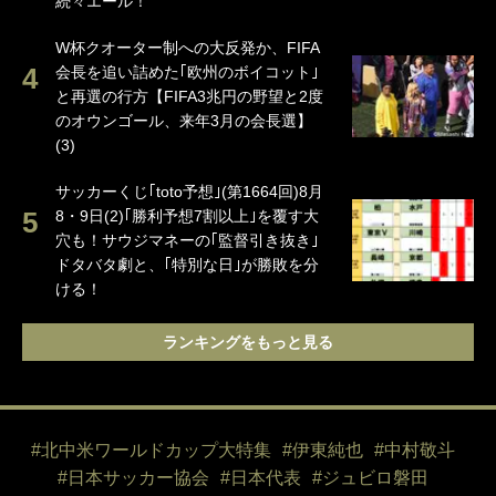
続々エール！
W杯クオーター制への大反発か、FIFA
会長を追い詰めた｢欧州のボイコット｣
と再選の行方【FIFA3兆円の野望と2度
のオウンゴール、来年3月の会長選】
(3)
サッカーくじ｢toto予想｣(第1664回)8月
8・9日(2)｢勝利予想7割以上｣を覆す大
穴も！サウジマネーの｢監督引き抜き｣
ドタバタ劇と、｢特別な日｣が勝敗を分
ける！
ランキングをもっと見る
#北中米ワールドカップ大特集
#伊東純也
#中村敬斗
#日本サッカー協会
#日本代表
#ジュビロ磐田