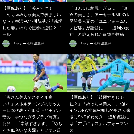
【画像あり】「美人すぎ！」
「ほんまに綺麗すぎる…」「無
「めちゃめちゃ美人で羨ましい
双の美しさ」アーセナルMFの世
な〜」横浜FC小川航基が「来場
界的美人妻の「ユニフォームワ
した妻」の前で圧巻の逆転２ゴ
ンピ姿」が話題に！ 「勝利の女
ール！
神」と称えられた衝撃的投稿
サッカー批評編集部
サッカー批評編集部
「奥さん美人でスタイル良
【画像あり】「綺麗すぎじゃ
い！」スポルティングのサッカ
ね？」「めっちゃ美人…」柏レ
ー日本代表・守田英正とモデル
イソルFW小屋松知哉の奥さん来
妻の「手つなぎラブラブ写真」
場にSNSざわめき！ 追加点後に
公開！ 「素敵すぎます」「めち
は「左手にキス」パフォーマン
ゃお似合いな夫婦」とファン反
ス