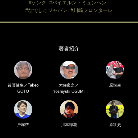
#ゲンク
#バイエルン・ミュンヘン
#なでしこジャパン
#川崎フロンターレ
著者紹介
後藤健生／Takeo
大住良之／
原悦生
GOTO
Yoshiyuki OSUMI
戸塚啓
川本梅花
原壮史