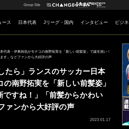
Group Site
ュース
日本代表
Jリーグ・国内
インタビュー
ビジネ
・国内
カー
ネジメント
Jリーグ・国内
戦術
注目選手
海外サッカー
監督
マネー
チームマネジメント
日本代表
本代表・伊東純也がモナコの南野拓実を「新しい前髪姿」で誕生祝い！
ます」などファンから大好評の声
したら」ランスのサッカー日本
コの南野拓実を「新しい前髪姿」
新ですね！」「前髪からかわい
ファンから大好評の声
2023.01.17