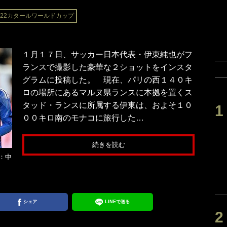
022カタールワールドカップ
１月１７日、サッカー日本代表・伊東純也がフ
ランスで撮影した豪華な２ショットをインスタ
グラムに投稿した。 現在、パリの西１４０キ
ロの場所にあるマルヌ県ランスに本拠を置くス
タッド・ランスに所属する伊東は、およそ１０
００キロ南のモナコに旅行した…
続きを読む
：中
シェア
LINEで送る