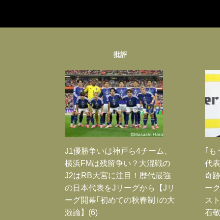
批評
J1優勝争いは神戸ら4チーム、
｢も
横浜FMは残留争い？大混戦の
代表
J2はRB大宮に注目！歴代最強
奇
の日本代表をJリーグから【Jリ
ー
ーグ開幕｢初めての秋春制｣の大
スト
激論】(6)
石敬