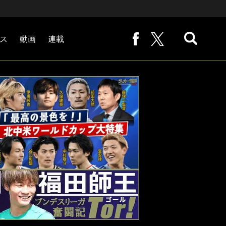
ス
動画
連載
熊崎敬の「路地から始まる処世術」
下田恒幸の「10倍面白くなるサッカー中継の見方」
サッカー批評PHOTOギャラリー「ピッチの焦点」
後藤健生の「蹴球放浪記」
原悦生PHOTOギャラリー「サッカー遠近」
「だれかに言いたくなる記録」
福田師王「ブンデスリーガ奮闘記 Tor!」
大住良之の「この世界のコーナーエリアから」