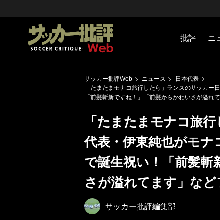
批評
ニ
Jリーグ
戦術
注目選手
海外サッ
監督
マネー
チームマ
日本代表
サッカー批評Web
ニュース
日本代表
「たまたまモナコ旅行したら」ランスのサッカー日
「前髪斬新ですね！」「前髪からかわいさが溢れて
「たまたまモナコ旅行
代表・伊東純也がモナ
で誕生祝い！「前髪斬
さが溢れてます」など
サッカー批評編集部