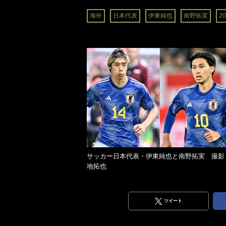
海外
日本代表
伊東純也
南野拓実
2
サッカー日本代表・伊東純也と南野拓実 撮影
地拓也
ツイート