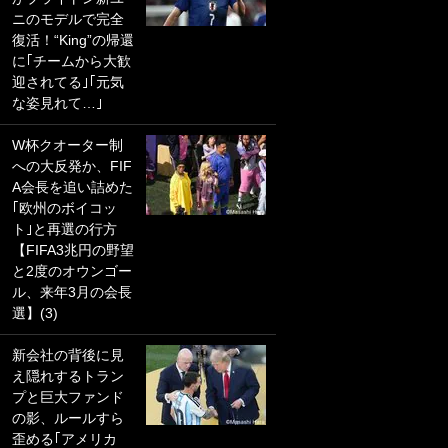
ニのモデルで完全
PKにイタリア代表
復活！“King”の帰還
GKも成す術なし！
に｢チームから大歓
｢ノーチャンスすぎ
迎されてる｣｢元気
るわ｣｢綺世のPKの
な姿見れて…｣
上手さは世界屈指
かも｣
W杯クオーター制
への大反発か、FIF
｢また敬斗が魚に
A会長を追い詰めた
笑｣菅原由勢がW杯
｢欧州のボイコッ
戦士の夏休み秘蔵
ト｣と再選の行方
ショット公開！ 川
【FIFA3兆円の野望
口春奈と結婚のモ
と2度のオウンゴー
テ男も登場で｢写真
ル、来年3月の会長
全部楽しそう｣｢タ
選】(3)
ケの水中かわいす
ぎる」
新会社の背後に見
え隠れするトラン
｢セカンドで決まり
プと巨大ファンド
だな｣19歳の日本代
の影、ルールすら
表MFが加入したス
歪める｢アメリカ
ペイン名門、“地中