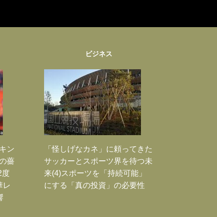
ビジネス
｣キン
「怪しげなカネ」に頼ってきた
本の薔
サッカーとスポーツ界を待つ未
2度
来(4)スポーツを「持続可能」
華レ
にする「真の投資」の必要性
響