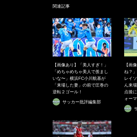
関連記事
【画像あり】「美人すぎ！」
【画像
「めちゃめちゃ美人で羨まし
ね？」
いな〜」横浜FC小川航基が
レイソ
「来場した妻」の前で圧巻の
ん来場
逆転２ゴール！
点後に
ォーマ
サッカー批評編集部