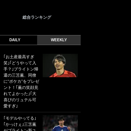
総合ランキング
DAILY
WEEKLY
｢お土産最高すぎ
｢光の速さじゃん｣
笑｣｢どうやって入
｢えっぐいミドル｣
手？｣ブライトン帰
ドイツ名門移籍の
還の三笘薫、同僚
日本代表23歳ボラ
に“ポケカ”をプレゼ
ンチ、移籍後初ゴ
ント！｢薫の笑顔見
ールに驚愕！｢見た
れてよかった｣｢大
事ないシュートや｣
喜びのリュテル可
｢聡がどんどん遠く
愛すぎ｣
なっていく」
｢モデルやってる｣
｢誰が止めれんねん
｢かっけぇ｣三笘薫
w｣フェイエ上田綺
がブライトン新ユ
世の“神コース”弾丸