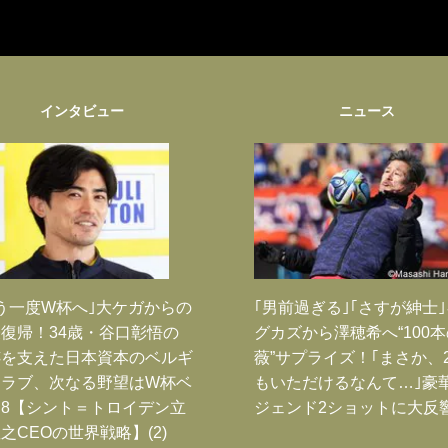
インタビュー
ニュース
う一度W杯へ｣大ケガからの
｢男前過ぎる｣｢さすが紳士
復帰！34歳・谷口彰悟の
グカズから澤穂希へ“100
跡を支えた日本資本のベルギ
薇”サプライズ！｢まさか、
クラブ、次なる野望はW杯ベ
もいただけるなんて…｣豪
8【シント＝トロイデン立
ジェンド2ショットに大反
之CEOの世界戦略】(2)