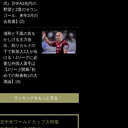
式｣【FIFA3兆円の
海の夕日”新アウェ
野望と2度のオウン
イユニに大反響｢か
ゴール、来年3月の
っこよすぎ｣｢革新
会長選】(2)
的｣｢ソソられる！｣
浦和と千葉の首を
｢お土産最高すぎ
かしげる主力放
笑｣｢どうやって入
出、柏リカルドの
手？｣ブライトン帰
下で新加入2人が化
還の三笘薫、同僚
ける！Jリーグに必
に“ポケカ”をプレゼ
要な外国人選手は
ント！｢薫の笑顔見
【Jリーグ開幕｢初
れてよかった｣｢大
めての秋春制｣の大
喜びのリュテル可
激論】(4)
愛すぎ｣
ランキングをもっと見る
ランキングをも
#北中米ワールドカップ大特集