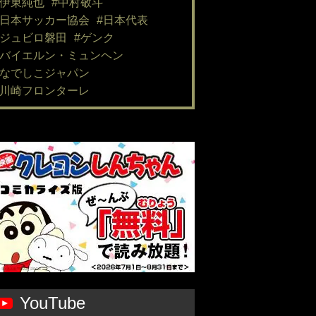
#伊東純也
#中村敬斗
#日本サッカー協会
#日本代表
#ジュビロ磐田
#ゲンク
#バイエルン・ミュンヘン
#なでしこジャパン
#川崎フロンターレ
YouTube