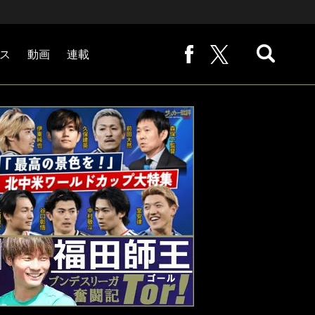
ス
動画
連載
熊崎敬の「路地から始まる処世術」
下田恒幸の「10倍面白くなるサッカー中継の見方」
サッカー批評PHOTOギャラリー「ピッチの焦点」
後藤健生の「蹴球放浪記」
原悦生PHOTOギャラリー「サッカー遠近」
「だれかに言いたくなる記録」
福田師王「ブンデスリーガ奮闘記 Tor!」
大住良之の「この世界のコーナーエリアから」