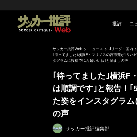
批評
ニ
Jリーグ
戦術
注目選手
海外サッ
監督
マネー
チームマ
日本代表
サッカー批評Web
ニュース
Jリーグ・国内
｢待ってました｣横浜F・マリノスの宮市亮が｢リハ
タグラムに投稿で｢1万超いいね｣と励ましの声
｢待ってました｣横浜F
は順調です｣と報告！｢
た姿をインスタグラム
の声
サッカー批評編集部