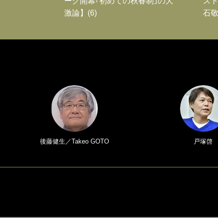
ーグ開幕｢初めての秋春制｣の大
スト
激論】(6)
石敬
後藤健生／Takeo GOTO
戸塚啓