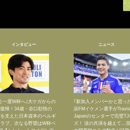
インタビュー
ニュース
う一度W杯へ｣大ケガからの
｢新加入メンバーかと思っ
復帰！34歳・谷口彰悟の
浜FMイケメン選手がTravis
跡を支えた日本資本のベルギ
Japanのセンターで完璧T
クラブ、次なる野望はW杯ベ
ズ！ 涙の共演を越えて…