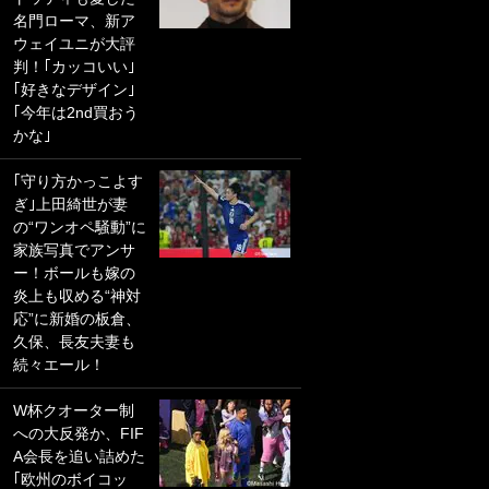
名門ローマ、新ア
PKにイタリア代表
ウェイユニが大評
GKも成す術なし！
判！｢カッコいい｣
｢ノーチャンスすぎ
｢好きなデザイン｣
るわ｣｢綺世のPKの
｢今年は2nd買おう
上手さは世界屈指
かな｣
かも｣
｢守り方かっこよす
｢また敬斗が魚に
ぎ｣上田綺世が妻
笑｣菅原由勢がW杯
の“ワンオペ騒動”に
戦士の夏休み秘蔵
家族写真でアンサ
ショット公開！ 川
ー！ボールも嫁の
口春奈と結婚のモ
炎上も収める“神対
テ男も登場で｢写真
応”に新婚の板倉、
全部楽しそう｣｢タ
久保、長友夫妻も
ケの水中かわいす
続々エール！
ぎる」
W杯クオーター制
｢セカンドで決まり
への大反発か、FIF
だな｣19歳の日本代
A会長を追い詰めた
表MFが加入したス
｢欧州のボイコッ
ペイン名門、“地中