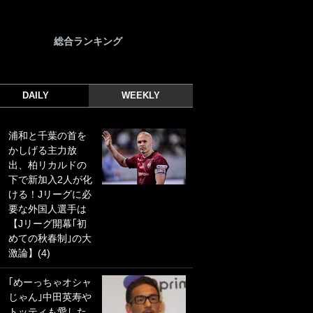
総合ランキング
DAILY
WEEKLY
浦和と千葉の首を
｢光の速さじゃん｣
かしげる主力放
｢えっぐいミドル｣
出、柏リカルドの
ドイツ名門移籍の
下で新加入2人が化
日本代表23歳ボラ
ける！Jリーグに必
ンチ、移籍後初ゴ
要な外国人選手は
ールに驚愕！｢見た
【Jリーグ開幕｢初
事ないシュートや｣
めての秋春制｣の大
｢聡がどんどん遠く
激論】(4)
なっていく」
｢めーっちゃオシャ
｢誰が止めれんねん
じゃん｣中田英寿や
w｣フェイエ上田綺
トッティも愛した
世の“神コース”弾丸