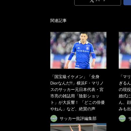
ツイート
関連記事
「国宝級イケメン」「全身
「マリ
Diorなんだ!!」横浜F・マリノ
ぎるん
スのサッカー元日本代表・宮
の現役
市亮の雑誌用「陰影ショッ
婚式に
ト」が大反響！ 「どこの俳優
ん、顔
やねん」など、絶賛の声
みも出
サッカー批評編集部