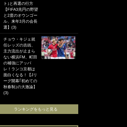
ト｣と再選の行方
海の夕日”新アウェ
【FIFA3兆円の野望
イユニに大反響｢か
と2度のオウンゴー
っこよすぎ｣｢革新
ル、来年3月の会長
的｣｢ソソられる！｣
選】(3)
｢お土産最高すぎ
チョウ・キジェ就
笑｣｢どうやって入
任レッズの吉凶、
手？｣ブライトン帰
主力流出が止まら
還の三笘薫、同僚
ない横浜FM、町田
に“ポケカ”をプレゼ
の補強にアッパ
ント！｢薫の笑顔見
レ！ランコ京都は
れてよかった｣｢大
面白くなる！【Jリ
喜びのリュテル可
ーグ開幕｢初めての
愛すぎ｣
秋春制｣の大激論】
(3)
ランキングをも
ランキングをもっと見る