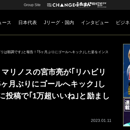
Group Site
ュース
日本代表
Jリーグ・国内
インタビュー
ビジネ
・国内
カー
ネジメント
Jリーグ・国内
戦術
注目選手
海外サッカー
監督
マネー
チームマネジメント
日本代表
ビリは順調です｣と報告！｢5ヶ月ぶりにゴールへキック｣した姿をインス
・マリノスの宮市亮が｢リハビリ
5ヶ月ぶりにゴールへキック｣し
に投稿で｢1万超いいね｣と励まし
2023.01.11