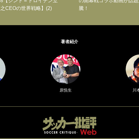
8【シント＝トロイデン立
の開幕戦コラボ動画が話題
之CEOの世界戦略】(2)
騰！
著者紹介
原悦生
川