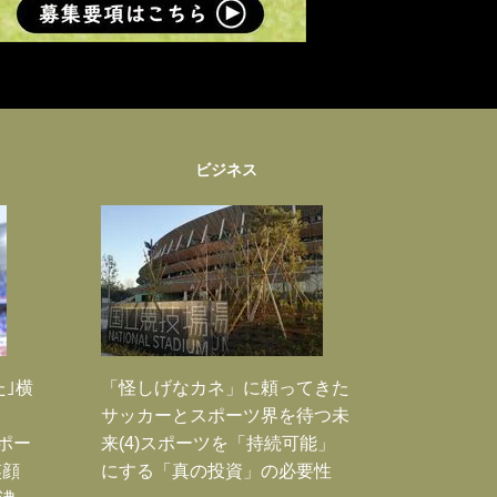
ビジネス
た｣横
「怪しげなカネ」に頼ってきた
サッカーとスポーツ界を待つ未
Jポー
来(4)スポーツを「持続可能」
笑顔
にする「真の投資」の必要性