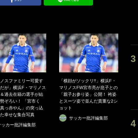
シェア
LINEで送る
ノスファミリー可愛す
「横顔がソックリ!!」横浜F・
だが」横浜F・マリノス
マリノスFW宮市亮が息子との
＆過去在籍の選手が結
「親子お参り姿」公開！ 袴姿
勢ぞろい！ 「宮市く
とスーツ姿で並んだ貴重な2シ
真っ赤やん」の突っ込
ョット
た幸せな集合写真
サッカー批評編集部
サッカー批評編集部