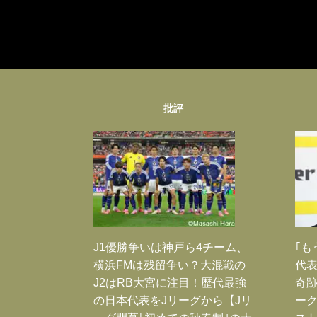
批評
J1優勝争いは神戸ら4チーム、
｢も
横浜FMは残留争い？大混戦の
代表
J2はRB大宮に注目！歴代最強
奇
の日本代表をJリーグから【Jリ
ー