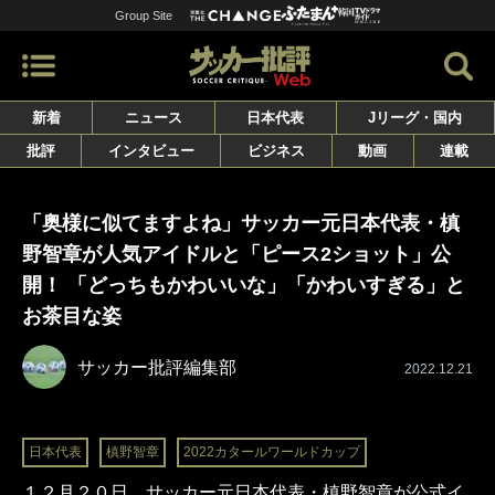
Group Site
新着
ニュース
日本代表
Jリーグ・国内
批評
インタビュー
ビジネス
動画
連載
「奥様に似てますよね」サッカー元日本代表・槙
野智章が人気アイドルと「ピース2ショット」公
開！ 「どっちもかわいいな」「かわいすぎる」と
お茶目な姿
サッカー批評編集部
2022.12.21
日本代表
槙野智章
2022カタールワールドカップ
１２月２０日、サッカー元日本代表・槙野智章が公式イ