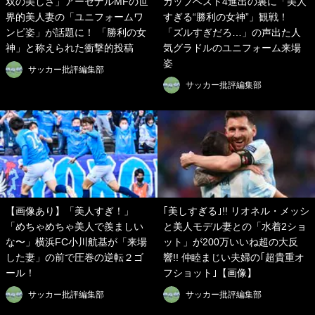
双の美しさ」アーセナルMFの世
カップベスト4進出の裏に「美人
界的美人妻の「ユニフォームワ
すぎる“勝利の女神”」観戦！
ンピ姿」が話題に！ 「勝利の女
「ズルすぎだろ…」の声出た人
神」と称えられた衝撃的投稿
気グラドルのユニフォーム来場
姿
サッカー批評編集部
サッカー批評編集部
【画像あり】「美人すぎ！」
｢美しすぎる｣!! リオネル・メッシ
「めちゃめちゃ美人で羨ましい
と美人モデル妻との「水着2ショ
な〜」横浜FC小川航基が「来場
ット」が200万いいね超の大反
した妻」の前で圧巻の逆転２ゴ
響!! 仲睦まじい夫婦の｢超貴重オ
ール！
フショット｣【画像】
サッカー批評編集部
サッカー批評編集部