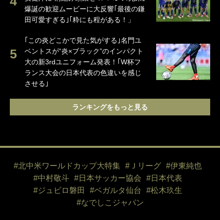
爆誕の歓迎ムービーに大反響｢最後の鎌
田可愛すぎる｣｢粋にも程がある！」
｢この炎どこかで見た気がする｣名門ユ
ベントスが“炎×ブラック”のインパクト
大の新3rdユニフォーム発表！｢W杯フ
ランス大会の日本代表の色違いを感じ
させる｣
ランキングをもっと見る
#北中米ワールドカップ大特集
#Ｊリーグ
#伊東純也
#中村敬斗
#日本サッカー協会
#日本代表
#ジュビロ磐田
#ベガルタ仙台
#松木玖生
#なでしこジャパン