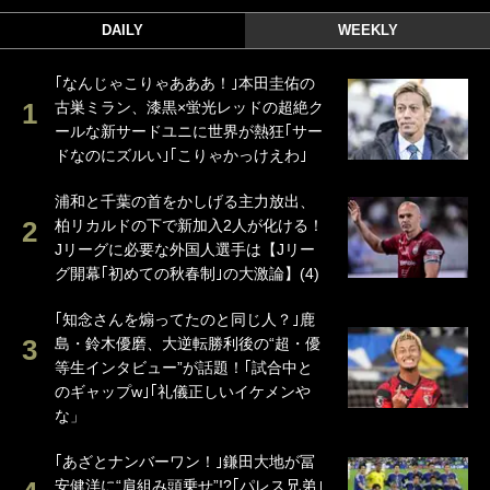
DAILY
WEEKLY
｢なんじゃこりゃあああ！｣本田圭佑の
古巣ミラン、漆黒×蛍光レッドの超絶ク
ールな新サードユニに世界が熱狂｢サー
ドなのにズルい｣｢こりゃかっけえわ｣
浦和と千葉の首をかしげる主力放出、
柏リカルドの下で新加入2人が化ける！
Jリーグに必要な外国人選手は【Jリー
グ開幕｢初めての秋春制｣の大激論】(4)
｢知念さんを煽ってたのと同じ人？｣鹿
島・鈴木優磨、大逆転勝利後の“超・優
等生インタビュー”が話題！｢試合中と
のギャップw｣｢礼儀正しいイケメンや
な」
｢あざとナンバーワン！｣鎌田大地が冨
安健洋に“肩組み頭乗せ”!?｢パレス兄弟｣