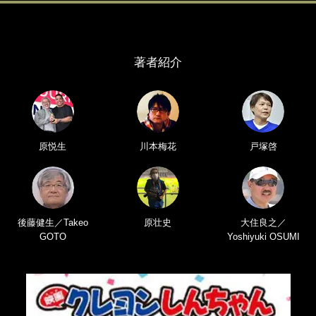
著者紹介
原悦生
川本梅花
戸塚啓
後藤健生／Takeo
原壮史
大住良之／
GOTO
Yoshiyuki OSUMI