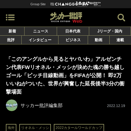
Group Site
新着
ニュース
日本代表
Jリーグ・国内
批評
インタビュー
ビジネス
動画
連載
「このアングルから見るとヤバいわ」アルゼンチ
ン代表FWリオネル・メッシが決めた魂の勝ち越し
ゴール「ピッチ目線動画」をFIFAが公開！ 即2万
いいねがついた、世界が興奮した延長後半3分の衝
撃場面
サッカー批評編集部
2022.12.19
海外
リオネル・メッシ
2022カタールワールドカップ