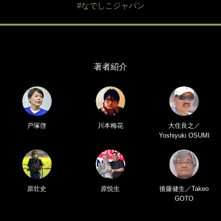
#なでしこジャパン
著者紹介
戸塚啓
川本梅花
大住良之／
Yoshiyuki OSUMI
原壮史
原悦生
後藤健生／Takeo
GOTO