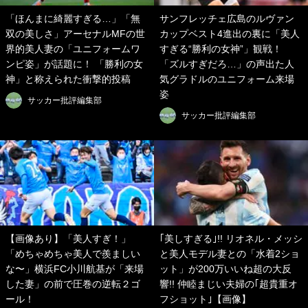
「ほんまに綺麗すぎる…」「無
サンフレッチェ広島のルヴァン
双の美しさ」アーセナルMFの世
カップベスト4進出の裏に「美人
界的美人妻の「ユニフォームワ
すぎる“勝利の女神”」観戦！
ンピ姿」が話題に！ 「勝利の女
「ズルすぎだろ…」の声出た人
神」と称えられた衝撃的投稿
気グラドルのユニフォーム来場
姿
サッカー批評編集部
サッカー批評編集部
【画像あり】「美人すぎ！」
｢美しすぎる｣!! リオネル・メッシ
「めちゃめちゃ美人で羨ましい
と美人モデル妻との「水着2ショ
な〜」横浜FC小川航基が「来場
ット」が200万いいね超の大反
した妻」の前で圧巻の逆転２ゴ
響!! 仲睦まじい夫婦の｢超貴重オ
ール！
フショット｣【画像】