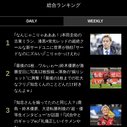
総合ランキング
DAILY
WEEKLY
｢なんじゃこりゃあああ！｣本田圭佑の
古巣ミラン、漆黒×蛍光レッドの超絶ク
ールな新サードユニに世界が熱狂｢サー
ドなのにズルい｣｢こりゃかっけえわ｣
｢最後の1枚…ワルぃゎ〜｣鈴木優磨が激
勝翌日に写真12枚投稿→渾身の“煽りシ
ョット”に興奮！｢最後の1枚までの壮大
なフリ｣｢知念くんのことどんだけ好き
なんよｗ｣
｢知念さんを煽ってたのと同じ人？｣鹿
島・鈴木優磨、大逆転勝利後の“超・優
等生インタビュー”が話題！｢試合中と
のギャップw｣｢礼儀正しいイケメンや