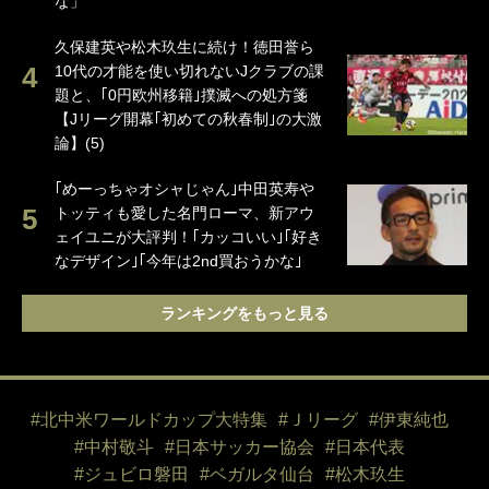
な」
久保建英や松木玖生に続け！徳田誉ら
10代の才能を使い切れないJクラブの課
題と、｢0円欧州移籍｣撲滅への処方箋
【Jリーグ開幕｢初めての秋春制｣の大激
論】(5)
｢めーっちゃオシャじゃん｣中田英寿や
トッティも愛した名門ローマ、新アウ
ェイユニが大評判！｢カッコいい｣｢好き
なデザイン｣｢今年は2nd買おうかな｣
ランキングをもっと見る
#北中米ワールドカップ大特集
#Ｊリーグ
#伊東純也
#中村敬斗
#日本サッカー協会
#日本代表
#ジュビロ磐田
#ベガルタ仙台
#松木玖生