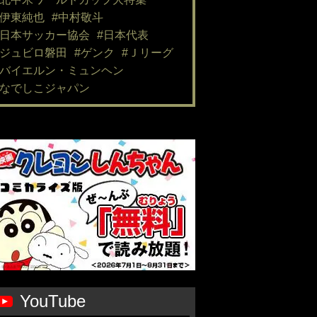
#伊東純也
#中村敬斗
#日本サッカー協会
#日本代表
#ジュビロ磐田
#ゲンク
#Ｊリーグ
#バイエルン・ミュンヘン
#なでしこジャパン
YouTube