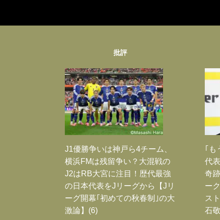
批評
J1優勝争いは神戸ら4チーム、
｢も
横浜FMは残留争い？大混戦の
代表
J2はRB大宮に注目！歴代最強
奇
の日本代表をJリーグから【Jリ
ー
ーグ開幕｢初めての秋春制｣の大
スト
激論】(6)
石敬