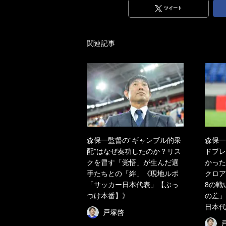
ツイート
関連記事
森保一監督の“ギャンブル的采
森保一
配”はなぜ奏功したのか？リス
ドプレ
クを冒す「覚悟」が生んだ選
かった
手たちとの「絆」《現地ルポ
クロア
「サッカー日本代表」【ぶっ
8の戦
つけ本番】》
の差」
日本代
戸塚啓