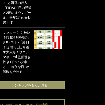
ト｣と再選の行方
海の夕日”新アウェ
【FIFA3兆円の野望
イユニに大反響｢か
と2度のオウンゴー
っこよすぎ｣｢革新
ル、来年3月の会長
的｣｢ソソられる！｣
選】(3)
｢お土産最高すぎ
サッカーくじ｢toto
笑｣｢どうやって入
予想｣(第1664回)8
手？｣ブライトン帰
月8・9日(2)｢勝利
還の三笘薫、同僚
予想7割以上｣を覆
に“ポケカ”をプレゼ
す大穴も！サウジ
ント！｢薫の笑顔見
マネーの｢監督引き
れてよかった｣｢大
抜き｣ドタバタ劇
喜びのリュテル可
と、｢特別な日｣が
愛すぎ｣
勝敗を分ける！
ランキングをも
ランキングをもっと見る
#北中米ワールドカップ大特集