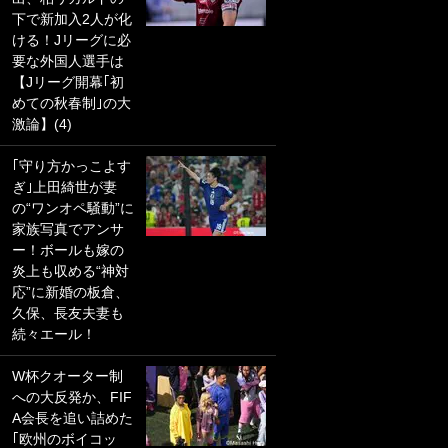
下で新加入2人が化
PKにイタリア代表
ける！Jリーグに必
GKも成す術なし！
要な外国人選手は
｢ノーチャンスすぎ
【Jリーグ開幕｢初
るわ｣｢綺世のPKの
めての秋春制｣の大
上手さは世界屈指
激論】(4)
かも｣
｢守り方かっこよす
｢また敬斗が魚に
ぎ｣上田綺世が妻
笑｣菅原由勢がW杯
の“ワンオペ騒動”に
戦士の夏休み秘蔵
家族写真でアンサ
ショット公開！ 川
ー！ボールも嫁の
口春奈と結婚のモ
炎上も収める“神対
テ男も登場で｢写真
応”に新婚の板倉、
全部楽しそう｣｢タ
久保、長友夫妻も
ケの水中かわいす
続々エール！
ぎる」
W杯クオーター制
｢セカンドで決まり
への大反発か、FIF
だな｣19歳の日本代
A会長を追い詰めた
表MFが加入したス
｢欧州のボイコッ
ペイン名門、“地中