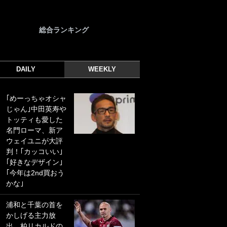
総合ランキング
DAILY
WEEKLY
｢めーっちゃオシャ
｢光の速さじゃん｣
じゃん｣中田英寿や
｢えっぐいミドル｣
トッティも愛した
ドイツ名門移籍の
名門ローマ、新ア
日本代表23歳ボラ
ウェイユニが大評
ンチ、移籍後初ゴ
判！｢カッコいい｣
ールに驚愕！｢見た
｢好きなデザイン｣
事ないシュートや｣
｢今年は2nd買おう
｢聡がどんどん遠く
かな｣
なっていく」
浦和と千葉の首を
｢誰が止めれんねん
かしげる主力放
w｣フェイエ上田綺
出、柏リカルドの
世の“神コース”弾丸