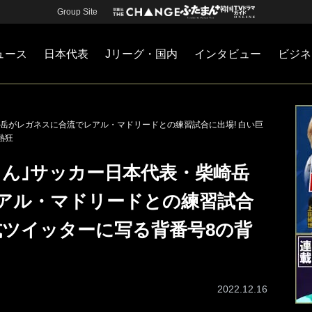
Group Site
ュース
日本代表
Jリーグ・国内
インタビュー
ビジネ
・国内
カー
ネジメント
Jリーグ・国内
戦術
注目選手
海外サッカー
監督
マネー
チームマネジメント
日本代表
岳がレガネスに合流でレアル・マドリードとの練習試合に出場! 白い巨
熱狂
さん｣サッカー日本代表・柴崎岳
アル・マドリードとの練習試合
式ツイッターに写る背番号8の背
2022.12.16