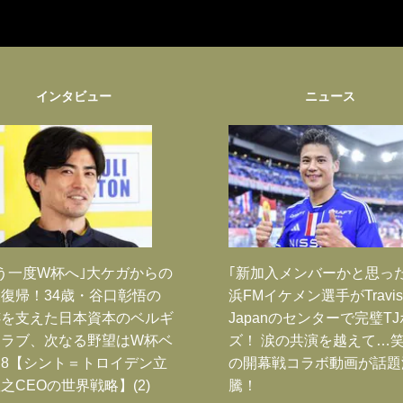
インタビュー
ニュース
う一度W杯へ｣大ケガからの
｢新加入メンバーかと思っ
復帰！34歳・谷口彰悟の
浜FMイケメン選手がTravis
跡を支えた日本資本のベルギ
Japanのセンターで完璧T
クラブ、次なる野望はW杯ベ
ズ！ 涙の共演を越えて…
8【シント＝トロイデン立
の開幕戦コラボ動画が話題
之CEOの世界戦略】(2)
騰！