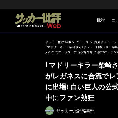
批評
ニ
Jリーグ
戦術
注目選手
海外サッ
監督
マネー
チームマ
日本代表
サッカー批評Web
ニュース
海外サッカー
｢マドリーキラー柴崎さん｣サッカー日本代表・柴崎
人の公式ツイッターに写る背番号8の背中にファン
｢マドリーキラー柴崎
がレガネスに合流でレ
に出場! 白い巨人の公
中にファン熱狂
サッカー批評編集部