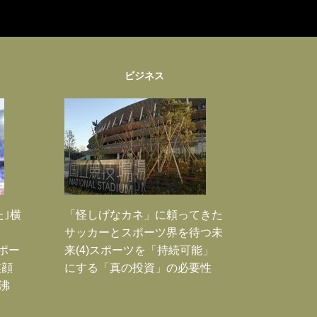
ビジネス
た｣横
「怪しげなカネ」に頼ってきた
サッカーとスポーツ界を待つ未
Jポー
来(4)スポーツを「持続可能」
笑顔
にする「真の投資」の必要性
沸