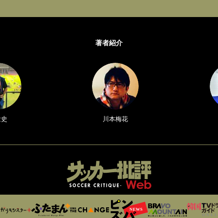
著者紹介
壮史
川本梅花