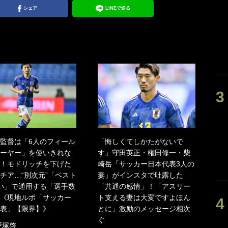
シェア
LINEで送る
監督は「6人のフィール
「悔しくてしかたがないで
ーヤー」を使いきれな
す」守田英正・権田修一・柴
！モドリッチを下げた
崎岳「サッカー日本代表3人の
チア…“別次元”「ベスト
妻」がインスタで吐露した
い」で通用する「選手数
「共通の感情」！「アスリー
《現地ルポ「サッカー
ト支える妻は大変ですよほん
表」【限界】》
とに」激励のメッセージ相次
ぐ
戸塚啓