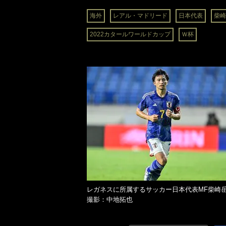
海外
レアル・マドリード
日本代表
柴崎
2022カタールワールドカップ
Ｗ杯
レガネスに所属するサッカー日本代表MF柴
撮影：中地拓也