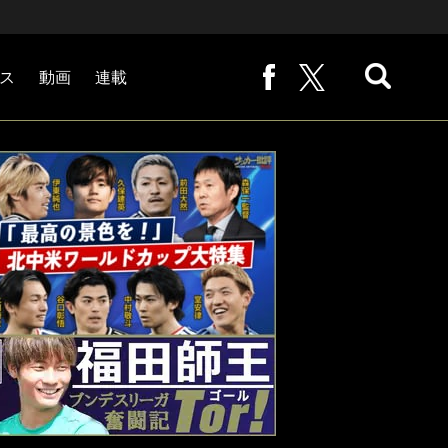
ス
動画
連載
熊崎敬の「路地から始まる処世術」
下田恒幸の「10倍面白くなるサッカー中継の見方」
サッカー批評PHOTOギャラリー「ピッチの焦点」
後藤健生の「蹴球放浪記」
原悦生PHOTOギャラリー「サッカー遠近」
「だれかに言いたくなる記録」
福田師王「ブンデスリーガ奮闘記 Tor!」
大住良之の「この世界のコーナーエリアから」