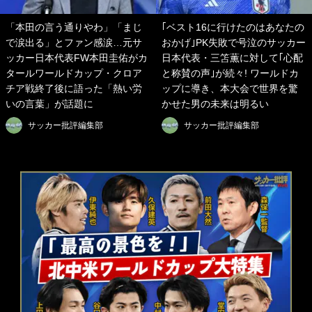
「本田の言う通りやわ」「まじ
｢ベスト16に行けたのはあなたの
で涙出る」とファン感涙…元サ
おかげ｣PK失敗で号泣のサッカー
ッカー日本代表FW本田圭佑がカ
日本代表・三笘薫に対して｢心配
タールワールドカップ・クロア
と称賛の声｣が続々! ワールドカ
チア戦終了後に語った「熱い労
ップに導き、本大会で世界を驚
いの言葉」が話題に
かせた男の未来は明るい
サッカー批評編集部
サッカー批評編集部