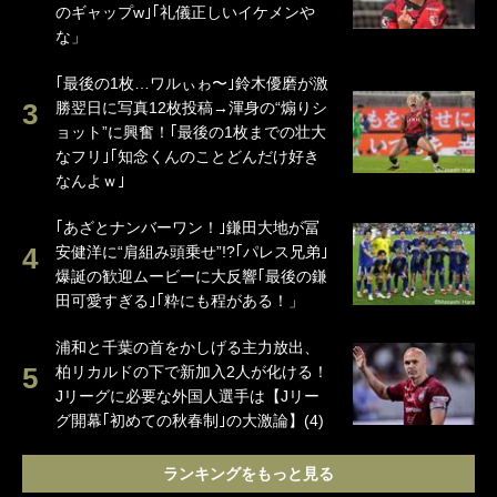
のギャップw｣｢礼儀正しいイケメンや
な」
｢最後の1枚…ワルぃゎ〜｣鈴木優磨が激
勝翌日に写真12枚投稿→渾身の“煽りシ
ョット”に興奮！｢最後の1枚までの壮大
なフリ｣｢知念くんのことどんだけ好き
なんよｗ｣
｢あざとナンバーワン！｣鎌田大地が冨
安健洋に“肩組み頭乗せ”!?｢パレス兄弟｣
爆誕の歓迎ムービーに大反響｢最後の鎌
田可愛すぎる｣｢粋にも程がある！」
浦和と千葉の首をかしげる主力放出、
柏リカルドの下で新加入2人が化ける！
Jリーグに必要な外国人選手は【Jリー
グ開幕｢初めての秋春制｣の大激論】(4)
ランキングをもっと見る