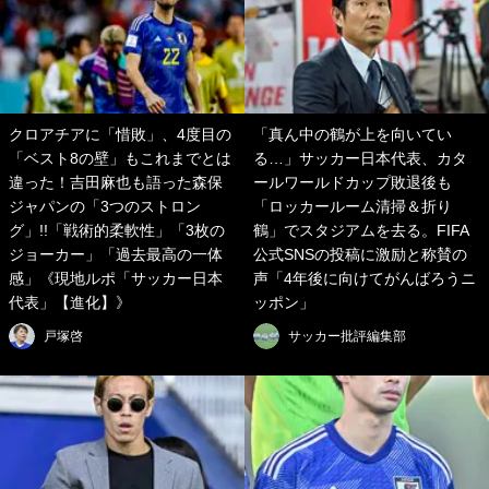
クロアチアに「惜敗」、4度目の
「真ん中の鶴が上を向いてい
「ベスト8の壁」もこれまでとは
る…」サッカー日本代表、カタ
違った！吉田麻也も語った森保
ールワールドカップ敗退後も
ジャパンの「3つのストロン
「ロッカールーム清掃＆折り
グ」!!「戦術的柔軟性」「3枚の
鶴」でスタジアムを去る。FIFA
ジョーカー」「過去最高の一体
公式SNSの投稿に激励と称賛の
感」《現地ルポ「サッカー日本
声「4年後に向けてがんばろうニ
代表」【進化】》
ッポン」
戸塚啓
サッカー批評編集部