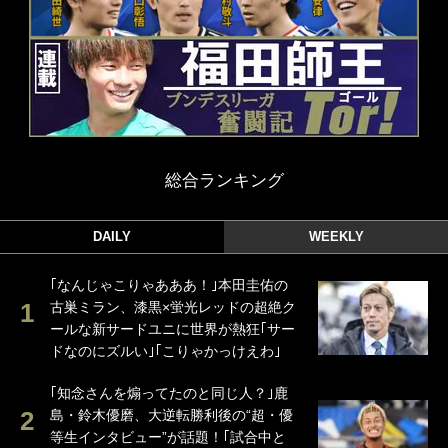
総合ランキング
DAILY
WEEKLY
｢なんじゃこりゃあああ！｣本田圭佑の
古巣ミラン、漆黒×蛍光レッドの超絶ク
ールな新サードユニに世界が熱狂｢サー
ドなのにズルい｣｢こりゃかっけえわ｣
｢知念さんを煽ってたのと同じ人？｣鹿
島・鈴木優磨、大逆転勝利後の“超・優
等生インタビュー”が話題！｢試合中と