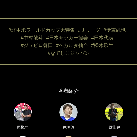
#北中米ワールドカップ大特集
#Ｊリーグ
#伊東純也
#中村敬斗
#日本サッカー協会
#日本代表
#ジュビロ磐田
#ベガルタ仙台
#松木玖生
#なでしこジャパン
著者紹介
原悦生
戸塚啓
原壮史