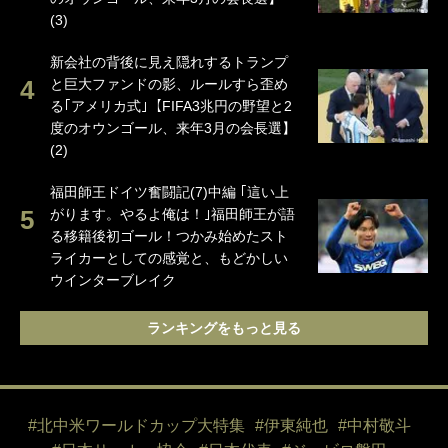
(3)
新会社の背後に見え隠れするトランプ
と巨大ファンドの影、ルールすら歪め
る｢アメリカ式｣【FIFA3兆円の野望と2
度のオウンゴール、来年3月の会長選】
(2)
福田師王ドイツ奮闘記(7)中編 ｢這い上
がります。やるよ俺は！｣福田師王が語
る移籍後初ゴール！つかみ始めたスト
ライカーとしての感覚と、もどかしい
ウインターブレイク
ランキングをもっと見る
#北中米ワールドカップ大特集
#伊東純也
#中村敬斗