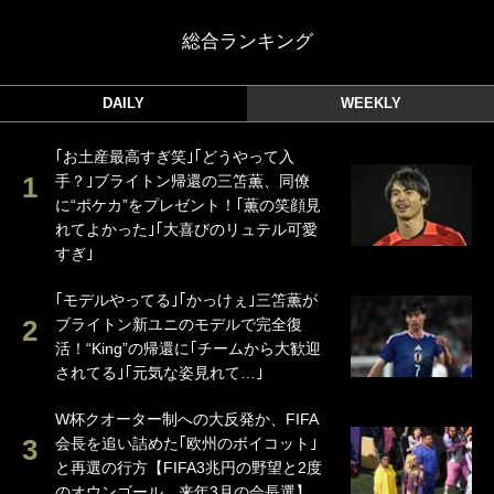
総合ランキング
DAILY
WEEKLY
｢お土産最高すぎ笑｣｢どうやって入
手？｣ブライトン帰還の三笘薫、同僚
に“ポケカ”をプレゼント！｢薫の笑顔見
れてよかった｣｢大喜びのリュテル可愛
すぎ｣
｢モデルやってる｣｢かっけぇ｣三笘薫が
ブライトン新ユニのモデルで完全復
活！“King”の帰還に｢チームから大歓迎
されてる｣｢元気な姿見れて…｣
W杯クオーター制への大反発か、FIFA
会長を追い詰めた｢欧州のボイコット｣
と再選の行方【FIFA3兆円の野望と2度
のオウンゴール、来年3月の会長選】