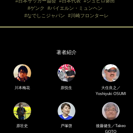
#日本サッカー協会
#日本代表
#ジュビロ磐田
#ゲンク
#バイエルン・ミュンヘン
#なでしこジャパン
#川崎フロンターレ
著者紹介
川本梅花
原悦生
大住良之／
Yoshiyuki OSUMI
原壮史
戸塚啓
後藤健生／Takeo
GOTO