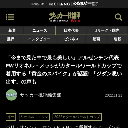
Group Site
新着
ニュース
日本代表
Jリーグ・国内
批評
インタビュー
ビジネス
動画
連載
「今まで見た中で最も美しい」アルゼンチン代表
FWリオネル・メッシがカタールワールドカップで
着用する「黄金のスパイク」が話題! 「ジダン思い
出す」の声も
サッカー批評編集部
2022.11.21
海外
リオネル・メッシ
2022カタールワールドカップ
パリ・サンジェルマン（ＰＳＧ）に所属するアルゼンチ