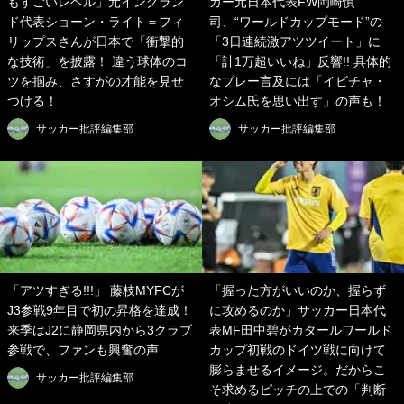
もすごいレベル」元イングラン
カー元日本代表FW岡崎慎
ド代表ショーン・ライト＝フィ
司、“ワールドカップモード”の
リップスさんが日本で「衝撃的
「3日連続激アツツイート」に
な技術」を披露！ 違う球体のコ
「計1万超いいね」反響!! 具体的
ツを掴み、さすがの才能を見せ
なプレー言及には「イビチャ・
つける！
オシム氏を思い出す」の声も！
サッカー批評編集部
サッカー批評編集部
「アツすぎる!!!」 藤枝MYFCが
「握った方がいいのか、握らず
J3参戦9年目で初の昇格を達成！
に攻めるのか」サッカー日本代
来季はJ2に静岡県内から3クラブ
表MF田中碧がカタールワールド
参戦で、ファンも興奮の声
カップ初戦のドイツ戦に向けて
膨らませるイメージ。だからこ
サッカー批評編集部
そ求めるピッチの上での「判断