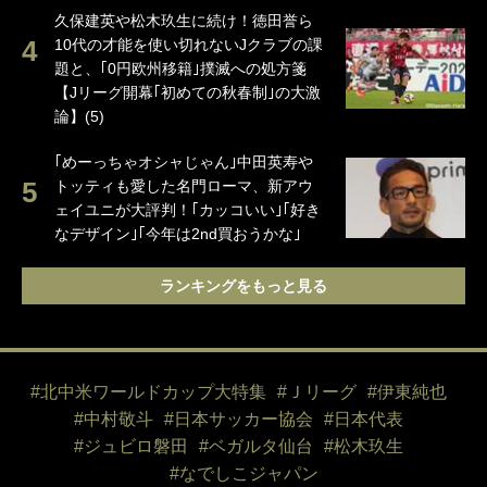
久保建英や松木玖生に続け！徳田誉ら
10代の才能を使い切れないJクラブの課
題と、｢0円欧州移籍｣撲滅への処方箋
【Jリーグ開幕｢初めての秋春制｣の大激
論】(5)
｢めーっちゃオシャじゃん｣中田英寿や
トッティも愛した名門ローマ、新アウ
ェイユニが大評判！｢カッコいい｣｢好き
なデザイン｣｢今年は2nd買おうかな｣
ランキングをもっと見る
#北中米ワールドカップ大特集
#Ｊリーグ
#伊東純也
#中村敬斗
#日本サッカー協会
#日本代表
#ジュビロ磐田
#ベガルタ仙台
#松木玖生
#なでしこジャパン