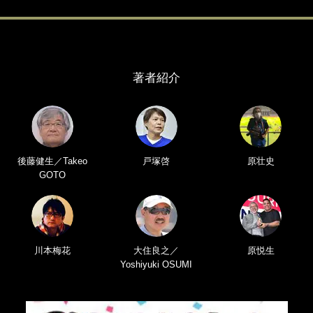
著者紹介
後藤健生／Takeo
戸塚啓
原壮史
GOTO
川本梅花
大住良之／
原悦生
Yoshiyuki OSUMI