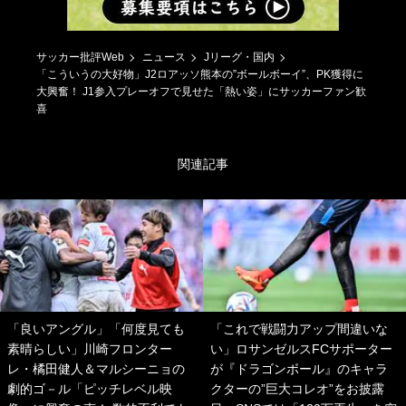
サッカー批評Web
ニュース
Jリーグ・国内
「こういうの大好物」J2ロアッソ熊本の”ボールボーイ”、PK獲得に
大興奮！ J1参入プレーオフで見せた「熱い姿」にサッカーファン歓
喜
関連記事
「良いアングル」「何度見ても
「これで戦闘力アップ間違いな
素晴らしい」川崎フロンター
い」ロサンゼルスFCサポーター
レ・橘田健人＆マルシーニョの
が『ドラゴンボール』のキャラ
劇的ゴ－ル「ピッチレベル映
クターの”巨大コレオ”をお披露