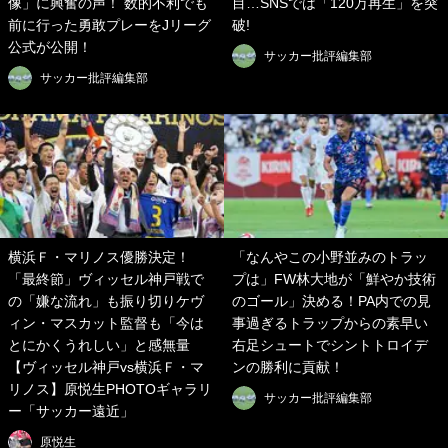
像」に興奮の声！ 数的不利でも
目…SNSでは「120万再生」を突
前に行った勇敢プレーをJリーグ
破!
公式が公開！
サッカー批評編集部
サッカー批評編集部
横浜Ｆ・マリノス優勝決定！
「なんやこの小野並みのトラッ
「最終節」ヴィッセル神戸戦で
プは」FW林大地が「鮮やか技術
の「嫌な流れ」も振り切りケヴ
のゴール」決める！PA内での見
ィン・マスカット監督も「今は
事過ぎるトラップからの素早い
とにかくうれしい」と感無量
右足シュートでシントトロイデ
【ヴィッセル神戸vs横浜Ｆ・マ
ンの勝利に貢献！
リノス】原悦生PHOTOギャラリ
サッカー批評編集部
ー「サッカー遠近」
原悦生