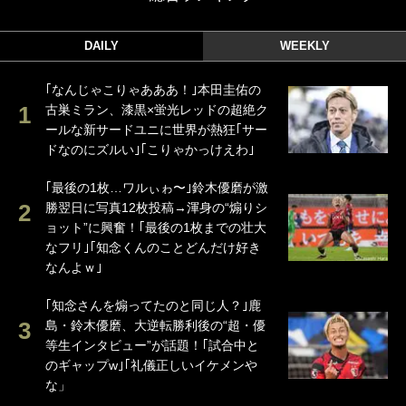
DAILY
WEEKLY
｢なんじゃこりゃあああ！｣本田圭佑の
古巣ミラン、漆黒×蛍光レッドの超絶ク
ールな新サードユニに世界が熱狂｢サー
ドなのにズルい｣｢こりゃかっけえわ｣
｢最後の1枚…ワルぃゎ〜｣鈴木優磨が激
勝翌日に写真12枚投稿→渾身の“煽りシ
ョット”に興奮！｢最後の1枚までの壮大
なフリ｣｢知念くんのことどんだけ好き
なんよｗ｣
｢知念さんを煽ってたのと同じ人？｣鹿
島・鈴木優磨、大逆転勝利後の“超・優
等生インタビュー”が話題！｢試合中と
のギャップw｣｢礼儀正しいイケメンや
な」