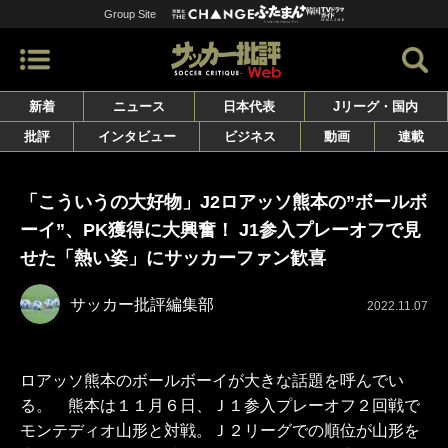
Group Site
新着
ニュース
日本代表
Jリーグ・国内
批評
インタビュー
ビジネス
動画
連載
「こういうの大好物」J2ロアッソ熊本の”ボールボ
ーイ”、PK獲得に大興奮！ J1参入プレーオフで見
せた「熱い姿」にサッカーファン歓喜
サッカー批評編集部
2022.11.07
ロアッソ熊本のボールボーイが大きな話題を呼んでい
る。 熊本は１１月６日、Ｊ１参入プレーオフ２回戦で
モンテディオ山形と対戦。Ｊ２リーグでの順位が山形を