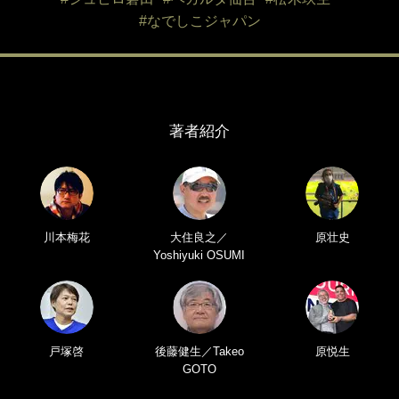
#なでしこジャパン
著者紹介
川本梅花
大住良之／
原壮史
Yoshiyuki OSUMI
戸塚啓
後藤健生／Takeo
原悦生
GOTO