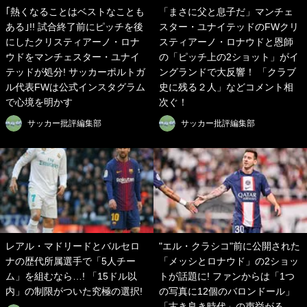
｢熱くなることはベストなことも
「まさに父と息子だ」マンチェ
ある｣!! 試合終了前にピッチを後
スター・ユナイテッドのFWクリ
にしたクリスティアーノ・ロナ
スティアーノ・ロナウドと恩師
ウドをマンチェスター・ユナイ
の「ピッチ上の2ショット」がイ
テッドが処分! サッカーポルトガ
ングランドで大反響！ 「クラブ
ル代表FWは公式インスタグラム
史に残る２人」などコメント相
で心境を明かす
次ぐ！
サッカー批評編集部
サッカー批評編集部
レアル・マドリードとバルセロ
"エル・クラシコ"前に公開された
ナの歴代所属選手で「5人チー
「メッシとロナウド」の2ショッ
ム」を組むなら…! 「15ドル以
トが話題に! ファンからは「1つ
内」の制限がついた究極の選択!
の写真に12個のバロンドール」
「古き良き時代」の声挙がる