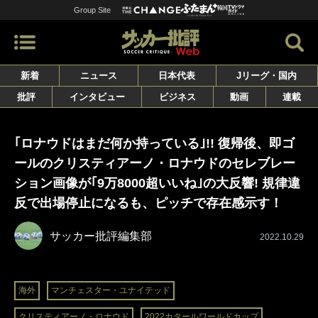
Group Site
新着
ニュース
日本代表
Jリーグ・国内
批評
インタビュー
ビジネス
動画
連載
｢ロナウドはまだ何か持っている｣!! 復帰後、即ゴ
ールのクリスティアーノ・ロナウドのセレブレー
ション画像が｢9万8000超いいね｣の大反響! 規律違
反で出場停止になるも、ピッチで存在感示す！
サッカー批評編集部
2022.10.29
海外
マンチェスター・ユナイテッド
クリスティアーノ・ロナウド
2022カタールワールドカップ