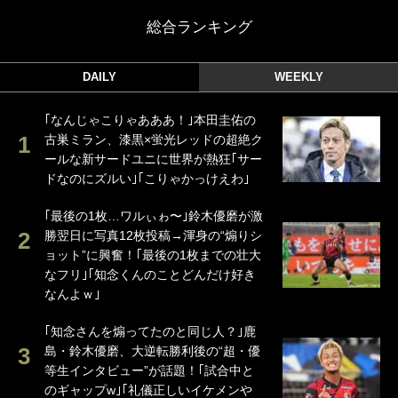
総合ランキング
DAILY
WEEKLY
｢なんじゃこりゃあああ！｣本田圭佑の
古巣ミラン、漆黒×蛍光レッドの超絶ク
ールな新サードユニに世界が熱狂｢サー
ドなのにズルい｣｢こりゃかっけえわ｣
｢最後の1枚…ワルぃゎ〜｣鈴木優磨が激
勝翌日に写真12枚投稿→渾身の“煽りシ
ョット”に興奮！｢最後の1枚までの壮大
なフリ｣｢知念くんのことどんだけ好き
なんよｗ｣
｢知念さんを煽ってたのと同じ人？｣鹿
島・鈴木優磨、大逆転勝利後の“超・優
等生インタビュー”が話題！｢試合中と
のギャップw｣｢礼儀正しいイケメンや