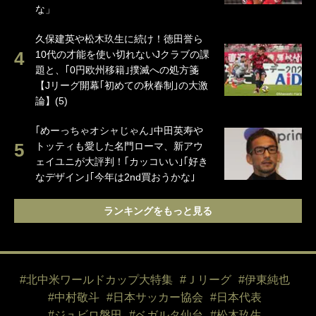
な」
久保建英や松木玖生に続け！徳田誉ら
10代の才能を使い切れないJクラブの課
題と、｢0円欧州移籍｣撲滅への処方箋
【Jリーグ開幕｢初めての秋春制｣の大激
論】(5)
｢めーっちゃオシャじゃん｣中田英寿や
トッティも愛した名門ローマ、新アウ
ェイユニが大評判！｢カッコいい｣｢好き
なデザイン｣｢今年は2nd買おうかな｣
ランキングをもっと見る
#北中米ワールドカップ大特集
#Ｊリーグ
#伊東純也
#中村敬斗
#日本サッカー協会
#日本代表
#ジュビロ磐田
#ベガルタ仙台
#松木玖生