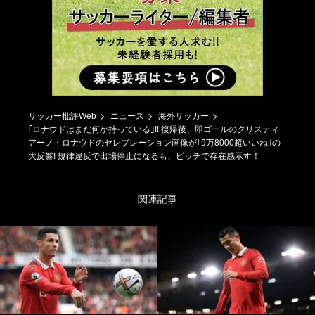
サッカー批評Web
ニュース
海外サッカー
｢ロナウドはまだ何か持っている｣!! 復帰後、即ゴールのクリスティ
アーノ・ロナウドのセレブレーション画像が｢9万8000超いいね｣の
大反響! 規律違反で出場停止になるも、ピッチで存在感示す！
関連記事