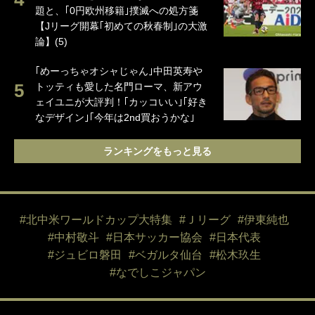
題と、｢0円欧州移籍｣撲滅への処方箋
【Jリーグ開幕｢初めての秋春制｣の大激
論】(5)
｢めーっちゃオシャじゃん｣中田英寿や
トッティも愛した名門ローマ、新アウ
ェイユニが大評判！｢カッコいい｣｢好き
なデザイン｣｢今年は2nd買おうかな｣
ランキングをもっと見る
#北中米ワールドカップ大特集
#Ｊリーグ
#伊東純也
#中村敬斗
#日本サッカー協会
#日本代表
#ジュビロ磐田
#ベガルタ仙台
#松木玖生
#なでしこジャパン