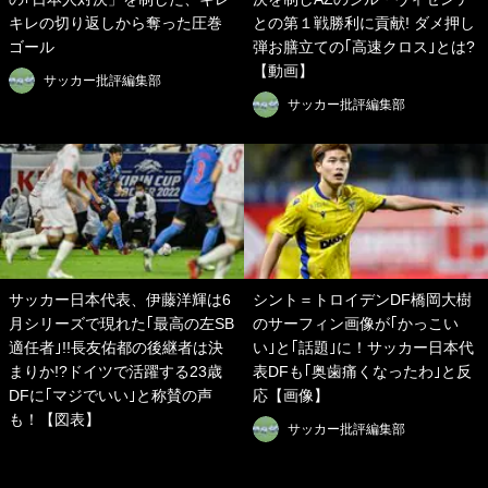
キレの切り返しから奪った圧巻
との第１戦勝利に貢献! ダメ押し
ゴール
弾お膳立ての｢高速クロス｣とは?
【動画】
サッカー批評編集部
サッカー批評編集部
サッカー日本代表、伊藤洋輝は6
シント＝トロイデンDF橋岡大樹
月シリーズで現れた｢最高の左SB
のサーフィン画像が｢かっこい
適任者｣!!長友佑都の後継者は決
い｣と｢話題｣に！サッカー日本代
まりか!?ドイツで活躍する23歳
表DFも｢奥歯痛くなったわ｣と反
DFに｢マジでいい｣と称賛の声
応【画像】
も！【図表】
サッカー批評編集部