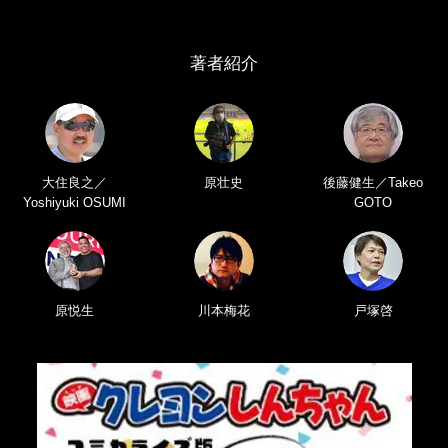
著者紹介
大住良之／
原壮史
後藤健生／Takeo
Yoshiyuki OSUMI
GOTO
原悦生
川本梅花
戸塚啓