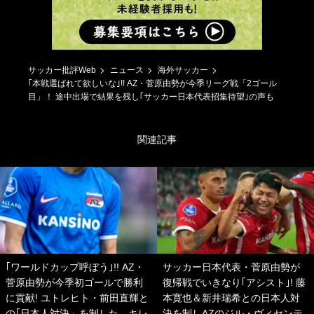
サッカー批評Web
ニュース
海外サッカー
｢本戦選ばれて欲しいな｣!! AZ・菅原由勢が今季リーグ戦「2ゴール
目」！ 途中出場で結果を残し｢サッカー日本代表招集待望｣の声も
関連記事
｢ワールドカップ呼ぼう｣!! AZ・
サッカー日本代表・菅原由勢が
菅原由勢が今季初ゴールで勝利
復帰戦でいきなり｢アシスト｣! 藤
に貢献! ユトレヒト・前田直輝と
本寛也＆新井瑞希との日本人対
の｢日本人対決」を制した、キレ
決を制しAZのジル・ヴィセンテ