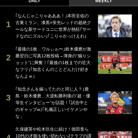
DAILY
WEEKLY
｢なんじゃこりゃあああ！｣本田圭佑の
古巣ミラン、漆黒×蛍光レッドの超絶ク
ールな新サードユニに世界が熱狂｢サー
ドなのにズルい｣｢こりゃかっけえわ｣
｢最後の1枚…ワルぃゎ〜｣鈴木優磨が激
勝翌日に写真12枚投稿→渾身の“煽りシ
ョット”に興奮！｢最後の1枚までの壮大
なフリ｣｢知念くんのことどんだけ好き
なんよｗ｣
｢知念さんを煽ってたのと同じ人？｣鹿
島・鈴木優磨、大逆転勝利後の“超・優
等生インタビュー”が話題！｢試合中と
のギャップw｣｢礼儀正しいイケメンや
な」
久保建英や松木玖生に続け！徳田誉ら
10代の才能を使い切れないJクラブの課