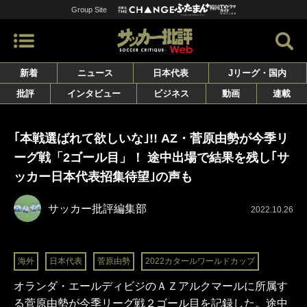
Group Site
新着
ニュース
日本代表
Jリーグ・国内
批評
インタビュー
ビジネス
動画
連載
｢本戦選ばれて欲しいな｣!! AZ・菅原由勢が今季リ
ーグ戦「2ゴール目」！ 途中出場で結果を残し｢サ
ッカー日本代表招集待望｣の声も
サッカー批評編集部
2022.10.26
海外
日本代表
菅原由勢
2022カタールワールドカップ
オランダ・エールディビジのＡＺアルクマールに所属す
る菅原由勢が今季リーグ戦２ゴール目を記録した。途中