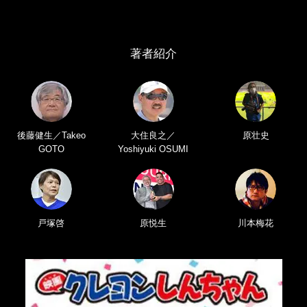
著者紹介
後藤健生／Takeo
大住良之／
原壮史
GOTO
Yoshiyuki OSUMI
戸塚啓
原悦生
川本梅花