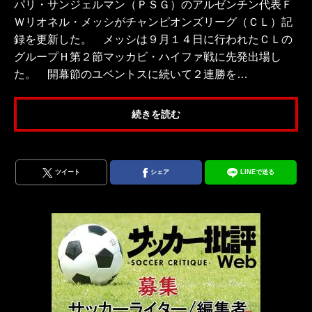
パリ・サンジェルマン（ＰＳＧ）のアルゼンチン代表Ｆ
Ｗリオネル・メッシがチャンピオンズリーグ（ＣＬ）記
録を更新した。 メッシは９月１４日に行われたＣＬの
グループＨ第２節マッカビ・ハイファ戦に先発出場し
た。 開幕節のユベントスに続いて２連勝を…
続きを読む
ツイート
シェア
LINEで送る