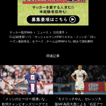
サッカー批評Web
ニュース
注目選手
CL記録更新! パリ・サンジェルマンのFWリオネル・メッシが「18シ
ーズン連続得点」をマーク…チームはMNMそろい踏みで逆転勝利
関連記事
「メッシのヒーロー感凄いな」
「モドリッチやん」セレッソ大
欧州チャンピオンズリーグでエ
阪MF為田大貴による「右足アウ