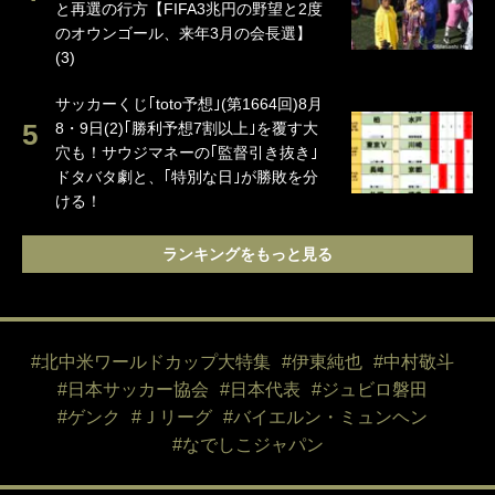
と再選の行方【FIFA3兆円の野望と2度
のオウンゴール、来年3月の会長選】
(3)
サッカーくじ｢toto予想｣(第1664回)8月
8・9日(2)｢勝利予想7割以上｣を覆す大
穴も！サウジマネーの｢監督引き抜き｣
ドタバタ劇と、｢特別な日｣が勝敗を分
ける！
ランキングをもっと見る
#北中米ワールドカップ大特集
#伊東純也
#中村敬斗
#日本サッカー協会
#日本代表
#ジュビロ磐田
#ゲンク
#Ｊリーグ
#バイエルン・ミュンヘン
#なでしこジャパン