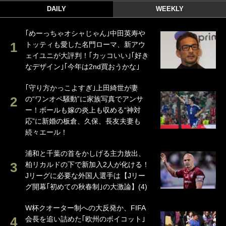
DAILY
WEEKLY
｢めーっちゃオシャじゃん｣中田英寿や
トッティも愛した名門ローマ、新アウ
ェイユニが大評判！｢カッコいい｣｢好き
なデザイン｣｢今年は2nd買おうかな｣
｢守り方かっこよすぎ｣上田綺世が妻
の“ワンオペ騒動”に家族写真でアンサ
ー！ボールも嫁の炎上も収める“神対
応”に新婚の板倉、久保、長友夫妻も
続々エール！
浦和と千葉の首をかしげる主力放出、
柏リカルドの下で新加入2人が化ける！
Jリーグに必要な外国人選手は【Jリー
グ開幕｢初めての秋春制｣の大激論】(4)
W杯クオーター制への大反発か、FIFA
会長を追い詰めた｢欧州のボイコット｣