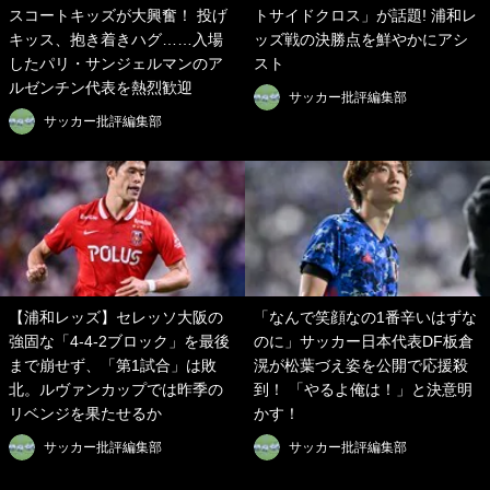
スコートキッズが大興奮！ 投げ
トサイドクロス」が話題! 浦和レ
キッス、抱き着きハグ……入場
ッズ戦の決勝点を鮮やかにアシ
したパリ・サンジェルマンのア
スト
ルゼンチン代表を熱烈歓迎
サッカー批評編集部
サッカー批評編集部
【浦和レッズ】セレッソ大阪の
「なんで笑顔なの1番辛いはずな
強固な「4-4-2ブロック」を最後
のに」サッカー日本代表DF板倉
まで崩せず、「第1試合」は敗
滉が松葉づえ姿を公開で応援殺
北。ルヴァンカップでは昨季の
到！ 「やるよ俺は！」と決意明
リベンジを果たせるか
かす！
サッカー批評編集部
サッカー批評編集部