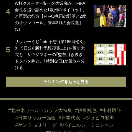
W杯クオーター制への大反発か、FIFA
会長を追い詰めた｢欧州のボイコット｣
と再選の行方【FIFA3兆円の野望と2度
のオウンゴール、来年3月の会長選】
(3)
サッカーくじ｢toto予想｣(第1664回)8月
8・9日(2)｢勝利予想7割以上｣を覆す大
穴も！サウジマネーの｢監督引き抜き｣
ドタバタ劇と、｢特別な日｣が勝敗を分
ける！
ランキングをもっと見る
#北中米ワールドカップ大特集
#伊東純也
#中村敬斗
#日本サッカー協会
#日本代表
#ジュビロ磐田
#ゲンク
#Ｊリーグ
#バイエルン・ミュンヘン