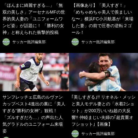
「ほんまに綺麗すぎる…」「無
【画像あり】「美人すぎ！」
双の美しさ」アーセナルMFの世
「めちゃめちゃ美人で羨ましい
界的美人妻の「ユニフォームワ
な〜」横浜FC小川航基が「来場
ンピ姿」が話題に！ 「勝利の女
した妻」の前で圧巻の逆転２ゴ
神」と称えられた衝撃的投稿
ール！
サッカー批評編集部
サッカー批評編集部
サンフレッチェ広島のルヴァン
｢美しすぎる｣!! リオネル・メッシ
カップベスト4進出の裏に「美人
と美人モデル妻との「水着2ショ
すぎる“勝利の女神”」観戦！
ット」が200万いいね超の大反
「ズルすぎだろ…」の声出た人
響!! 仲睦まじい夫婦の｢超貴重オ
気グラドルのユニフォーム来場
フショット｣【画像】
姿
サッカー批評編集部