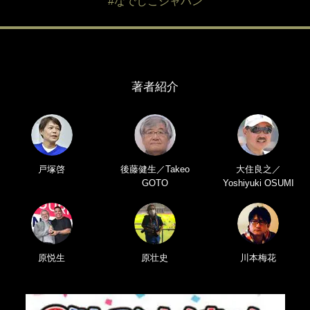
#なでしこジャパン
著者紹介
戸塚啓
後藤健生／Takeo
大住良之／
GOTO
Yoshiyuki OSUMI
原悦生
原壮史
川本梅花