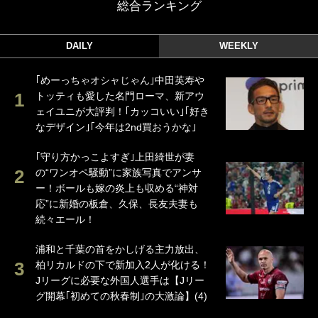
総合ランキング
DAILY
WEEKLY
｢めーっちゃオシャじゃん｣中田英寿や
トッティも愛した名門ローマ、新アウ
ェイユニが大評判！｢カッコいい｣｢好き
なデザイン｣｢今年は2nd買おうかな｣
｢守り方かっこよすぎ｣上田綺世が妻
の“ワンオペ騒動”に家族写真でアンサ
ー！ボールも嫁の炎上も収める“神対
応”に新婚の板倉、久保、長友夫妻も
続々エール！
浦和と千葉の首をかしげる主力放出、
柏リカルドの下で新加入2人が化ける！
Jリーグに必要な外国人選手は【Jリー
グ開幕｢初めての秋春制｣の大激論】(4)