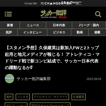
Group Site
新着
ニュース
日本代表
Jリーグ・国内
批評
インタビュー
ビジネス
動画
連載
【スタメン予想】久保建英は新加入FWと2トップ
起用と地元メディアが報じる！ アトレティコ・マ
ドリード戦で新コンビ結成で、サッカー日本代表
の躍動なるか⁉
サッカー批評編集部
2022.09.03
海外
ソシエダ
アトレティコ・マドリード
久保建英
ダビド・シルバ
2022カタールワールドカップ