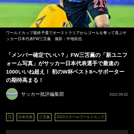
ワールドカップ最終予選でオーストラリアからゴールを奪って喜ぶサ
ッカー日本代表FW三笘薫 撮影：中地拓也
「メンバー確定でいい？」FW三笘薫の「新ユニフ
ォーム写真」がサッカー日本代表選手で最速の
1000いいね超え！ 初のW杯ベスト8へサポーター
の期待高まる！
サッカー批評編集部
2022.09.02
J1
日本代表
三笘薫
2022カタールワールドカップ