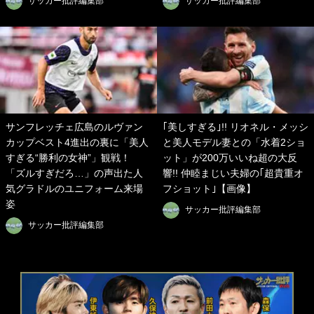
サッカー批評編集部
サッカー批評編集部
サンフレッチェ広島のルヴァン
｢美しすぎる｣!! リオネル・メッシ
カップベスト4進出の裏に「美人
と美人モデル妻との「水着2ショ
すぎる“勝利の女神”」観戦！
ット」が200万いいね超の大反
「ズルすぎだろ…」の声出た人
響!! 仲睦まじい夫婦の｢超貴重オ
気グラドルのユニフォーム来場
フショット｣【画像】
姿
サッカー批評編集部
サッカー批評編集部