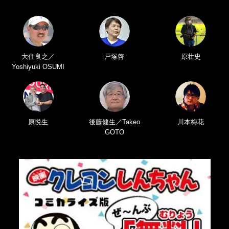
大住良之／
戸塚啓
原壮史
Yoshiyuki OSUMI
原悦生
後藤健生／Takeo
川本梅花
GOTO