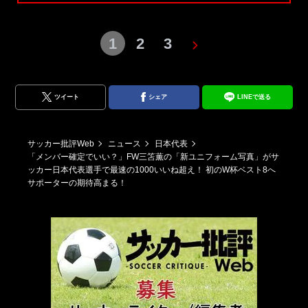
1
2
3
ツイート
シェア
LINEで送る
サッカー批評Web
ニュース
日本代表
「メンバー確定でいい？」FW三笘薫の「新ユニフォーム写真」がサ
ッカー日本代表選手で最速の1000いいね超え！ 初のW杯ベスト8へ
サポーターの期待高まる！