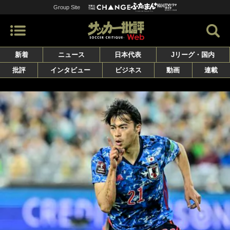
Group Site
新着
ニュース
日本代表
Jリーグ・国内
批評
インタビュー
ビジネス
動画
連載