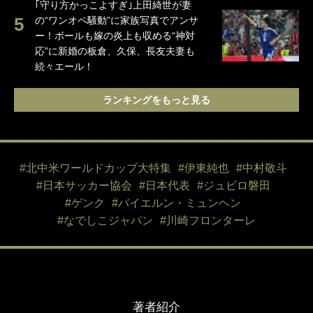
｢守り方かっこよすぎ｣上田綺世が妻
の“ワンオペ騒動”に家族写真でアンサ
ー！ボールも嫁の炎上も収める“神対
応”に新婚の板倉、久保、長友夫妻も
続々エール！
ランキングをもっと見る
#北中米ワールドカップ大特集
#伊東純也
#中村敬斗
#日本サッカー協会
#日本代表
#ジュビロ磐田
#ゲンク
#バイエルン・ミュンヘン
#なでしこジャパン
#川崎フロンターレ
著者紹介