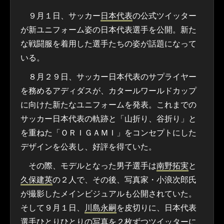
９月１日、サッカー
日本代表
の公式ツイッター
が新ユニフォーム姿の日本代表選手を公開。新た
な戦闘服を着用した選手たちの姿が話題になって
いる。
８月２９日、サッカー日本代表のサプライヤー
を務めるアディダスが、カタールワールドカップ
に向けた新たなユニフォームを発表。これまでの
サッカー日本代表の軌跡と「山折り、谷折り」と
を重ねた「ＯＲＩＧＡＭＩ」をコンセプトにした
デザインを公表し、好評を得ていた。
その際、モデルとなった男子選手は
南野拓実
と
久保建英
の２人で、その後、写真家・小浪次郎氏
が撮影したメインビジュアルも公開されていた。
そして９月１日、
川島永嗣
を皮切りに、日本代表
選手ひとりひとりの写真を２枚ずつツイッターに