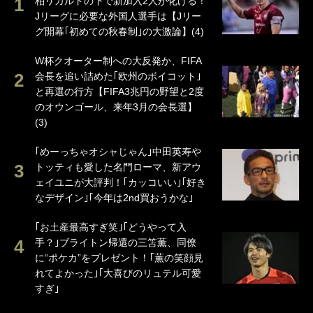
柏リカルドの下で新加入2人が化ける！
Jリーグに必要な外国人選手は【Jリー
グ開幕｢初めての秋春制｣の大激論】(4)
W杯クオーター制への大反発か、FIFA
会長を追い詰めた｢欧州のボイコット｣
と再選の行方【FIFA3兆円の野望と2度
のオウンゴール、来年3月の会長選】
(3)
｢めーっちゃオシャじゃん｣中田英寿や
トッティも愛した名門ローマ、新アウ
ェイユニが大評判！｢カッコいい｣｢好き
なデザイン｣｢今年は2nd買おうかな｣
｢お土産最高すぎ笑｣｢どうやって入
手？｣ブライトン帰還の三笘薫、同僚
に“ポケカ”をプレゼント！｢薫の笑顔見
れてよかった｣｢大喜びのリュテル可愛
すぎ｣