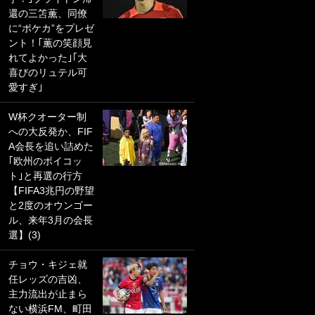
還の三笘薫、同僚
PKにイタリア代表
に“ポケカ”をプレゼ
GKも成す術なし！
ント！｢薫の笑顔見
｢ノーチャンスすぎ
れてよかった｣｢大
るわ｣｢綺世のPKの
喜びのリュテル可
上手さは世界屈指
愛すぎ｣
かも｣
W杯クオーター制
｢また敬斗が魚に
への大反発か、FIF
笑｣菅原由勢がW杯
A会長を追い詰めた
戦士の夏休み秘蔵
｢欧州のボイコッ
ショット公開！ 川
ト｣と再選の行方
口春奈と結婚のモ
【FIFA3兆円の野望
テ男も登場で｢写真
と2度のオウンゴー
全部楽しそう｣｢タ
ル、来年3月の会長
ケの水中かわいす
選】(3)
ぎる」
チョウ・キジェ就
｢セカンドで決まり
任レッズの吉凶、
だな｣19歳の日本代
主力流出が止まら
表MFが加入したス
ない横浜FM、町田
ペイン名門、“地中