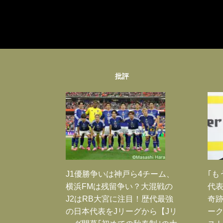
批評
J1優勝争いは神戸ら4チーム、
｢も
横浜FMは残留争い？大混戦の
代表
J2はRB大宮に注目！歴代最強
奇
の日本代表をJリーグから【Jリ
ー