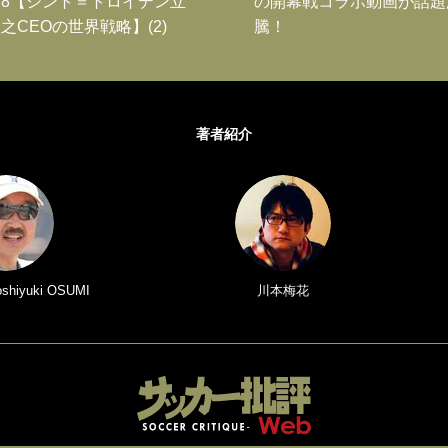
8【シント＝トロイデン立
の開幕戦コラボ動画が話題
之CEOの世界戦略】(2)
騰！
著者紹介
iyuki OSUMI
川本梅花