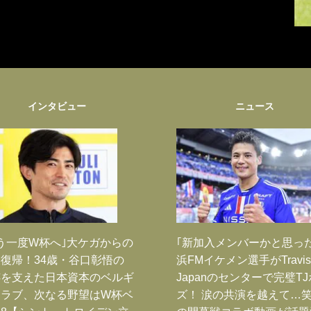
インタビュー
ニュース
う一度W杯へ｣大ケガからの
｢新加入メンバーかと思っ
復帰！34歳・谷口彰悟の
浜FMイケメン選手がTravis
跡を支えた日本資本のベルギ
Japanのセンターで完璧T
クラブ、次なる野望はW杯ベ
ズ！ 涙の共演を越えて…