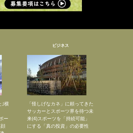
ビジネス
た｣横
「怪しげなカネ」に頼ってきた
サッカーとスポーツ界を待つ未
Jポー
来(4)スポーツを「持続可能」
笑顔
にする「真の投資」の必要性