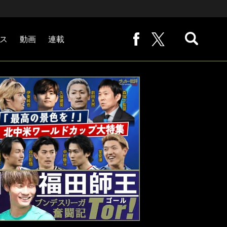
ス
動画
連載
熊崎敬の「路地から始まる処世術」
下田恒幸の「10倍面白くなるサッカー中継の見方」
サッカー批評PHOTOギャラリー「ピッチの焦点」
後藤健生の「蹴球放浪記」
原悦生PHOTOギャラリー「サッカー遠近」
「だれかに言いたくなる記録」
福田師王「ブンデスリーガ奮闘記 Tor!」
大住良之の「この世界のコーナーエリアから」