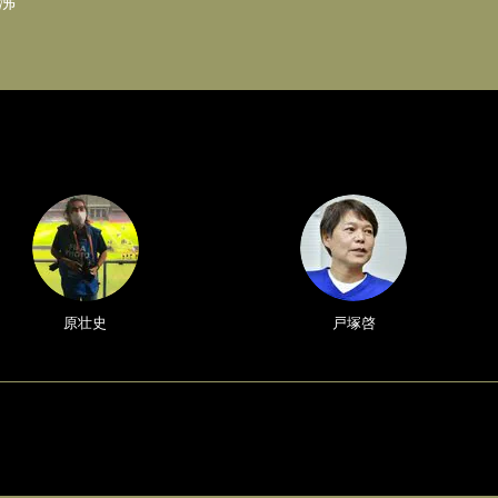
沸
原壮史
戸塚啓