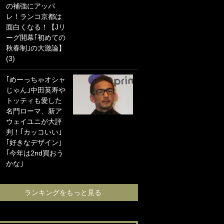
の補強にアッパ
海の夕日”新アウェ
レ！ランコ京都は
イユニに大反響｢か
面白くなる！【Jリ
っこよすぎ｣｢革新
ーグ開幕｢初めての
的｣｢ソソられる！｣
秋春制｣の大激論】
(3)
｢お土産最高すぎ
笑｣｢どうやって入
｢めーっちゃオシャ
手？｣ブライトン帰
じゃん｣中田英寿や
還の三笘薫、同僚
トッティも愛した
に“ポケカ”をプレゼ
名門ローマ、新ア
ント！｢薫の笑顔見
ウェイユニが大評
れてよかった｣｢大
判！｢カッコいい｣
喜びのリュテル可
｢好きなデザイン｣
愛すぎ｣
｢今年は2nd買おう
かな｣
ランキングをも
ランキングをもっと見る