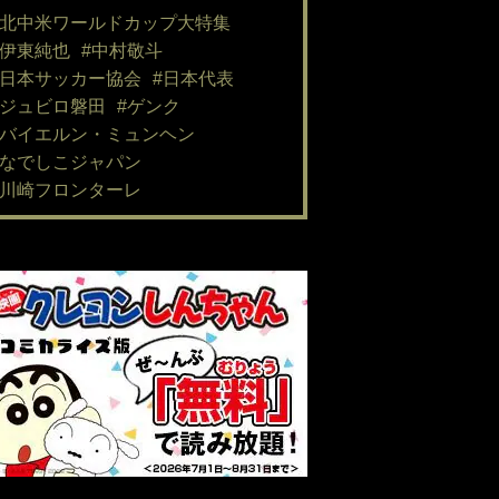
#北中米ワールドカップ大特集
#伊東純也
#中村敬斗
#日本サッカー協会
#日本代表
#ジュビロ磐田
#ゲンク
#バイエルン・ミュンヘン
#なでしこジャパン
#川崎フロンターレ