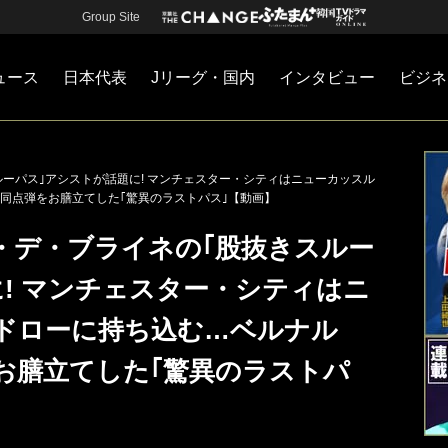
Group Site
ュース
日本代表
Jリーグ・国内
インタビュー
ビジネ
・国内
カー
ネジメント
Jリーグ・国内
戦術
注目選手
海外サッカー
監督
マネー
チームマネジメント
日本代表
スルーパス｣アシストが話題に! マンチェスター・シティはニューカッスル
同点弾をお膳立てした｢驚異のラストパス｣【動画】
ビン・デ・ブライネの｢股抜きスルー
! マンチェスター・シティはニ
ドローに持ち込む…ベルナル
お膳立てした｢驚異のラストパ