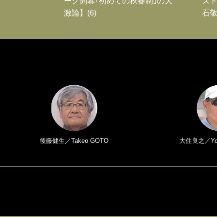
ーグ開幕｢初めての秋春制｣の大
スト
激論】(6)
石敬
後藤健生／Takeo GOTO
大住良之／Yosh