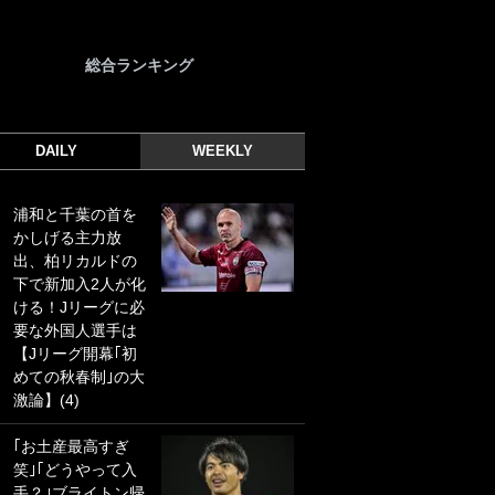
総合ランキング
DAILY
WEEKLY
浦和と千葉の首を
｢光の速さじゃん｣
かしげる主力放
｢えっぐいミドル｣
出、柏リカルドの
ドイツ名門移籍の
下で新加入2人が化
日本代表23歳ボラ
ける！Jリーグに必
ンチ、移籍後初ゴ
要な外国人選手は
ールに驚愕！｢見た
【Jリーグ開幕｢初
事ないシュートや｣
めての秋春制｣の大
｢聡がどんどん遠く
激論】(4)
なっていく」
｢お土産最高すぎ
｢誰が止めれんねん
笑｣｢どうやって入
w｣フェイエ上田綺
手？｣ブライトン帰
世の“神コース”弾丸