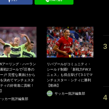
シェア
LINEで送る
Wアーリング・ハーラン
リバプールがコミュニティ・
幕戦2ゴールで｢圧巻の
シールド制覇! 「新戦力FWヌ
ー｣!! 完璧な裏抜けから
ニェス」も得点挙げて3-1でマ
を決めてマンチェスタ
ンチェスター・シティに勝利
ティの好発進に貢献！
【動画】
】
サッカー批評編集部
サッカー批評編集部