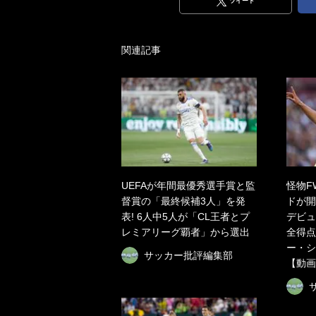
ツイート
関連記事
UEFAが年間最優秀選手賞と監
怪物F
督賞の「最終候補3人」を発
ドが開
表! 6人中5人が「CL王者とプ
デビュ
レミアリーグ覇者」から選出
全得点
ー・シ
サッカー批評編集部
【動画