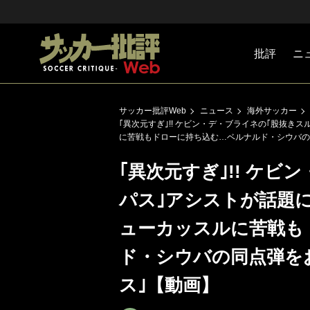
批評
ニ
Jリーグ
戦術
注目選手
海外サッ
監督
マネー
チームマ
日本代表
サッカー批評Web
ニュース
海外サッカー
｢異次元すぎ｣!! ケビン・デ・ブライネの｢股抜き
に苦戦もドローに持ち込む…ベルナルド・シウバの
｢異次元すぎ｣!! ケ
パス｣アシストが話題に
ューカッスルに苦戦も
ド・シウバの同点弾を
ス｣【動画】