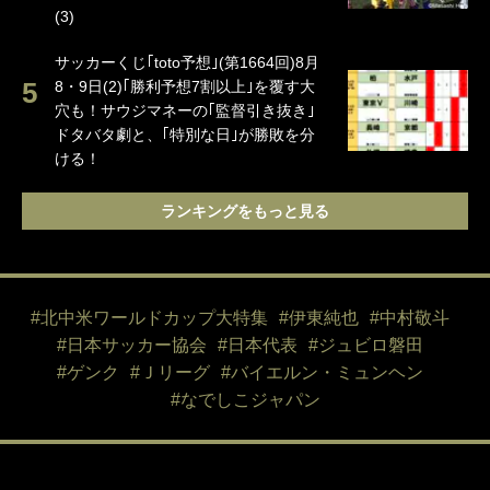
(3)
サッカーくじ｢toto予想｣(第1664回)8月
8・9日(2)｢勝利予想7割以上｣を覆す大
穴も！サウジマネーの｢監督引き抜き｣
ドタバタ劇と、｢特別な日｣が勝敗を分
ける！
ランキングをもっと見る
#北中米ワールドカップ大特集
#伊東純也
#中村敬斗
#日本サッカー協会
#日本代表
#ジュビロ磐田
#ゲンク
#Ｊリーグ
#バイエルン・ミュンヘン
#なでしこジャパン