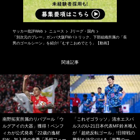
サッカー批評Web
ニュース
Jリーグ・国内
「別次元のプレー」ガンバ大阪FWパトリック、下部組織所属の「長
男のゴールシーン」を紹介!「むすこおめでとう」【動画】
関連記事
南野拓実所属のリバプール「ウ
「これぞゴラッソ」清水エスパ
ルグアイの大器」獲得！ベンフ
ルスのU-21日本代表MF鈴木唯人
ィカが公式発表「22歳の逸材
が「超絶反転ゴール」!日韓戦の
FW」加入後の来季「予想フォー
勝利を決定づける「衝撃の一