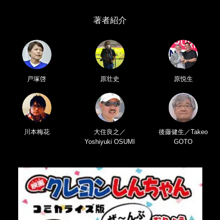
著者紹介
戸塚啓
原壮史
原悦生
川本梅花
大住良之／
後藤健生／Takeo
Yoshiyuki OSUMI
GOTO