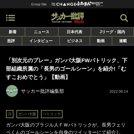
Group Site
新着
ニュース
日本代表
Jリーグ・国内
批評
インタビュー
ビジネス
動画
連載
「別次元のプレー」ガンバ大阪FWパトリック、下
部組織所属の「長男のゴールシーン」を紹介!「む
すこおめでとう」【動画】
サッカー批評編集部
2022.06.14
J1
ガンバ大阪
パトリック
ガンバ大阪のブラジル人ＦＷパトリックが、長男フェリ
ペくんのゴールシーンを自身のツイッターにて紹介し