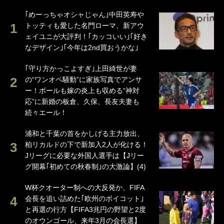
｢めーっちゃオシャじゃん｣中田英寿や
トッティも愛した名門ローマ、新アウ
ェイユニが大評判！｢カッコいい｣｢好き
なデザイン｣｢今年は2nd買おうかな｣
｢守り方かっこよすぎ｣上田綺世が妻
の“ワンオペ騒動”に家族写真でアンサ
ー！ボールも嫁の炎上も収める“神対
応”に新婚の板倉、久保、長友夫妻も
続々エール！
浦和と千葉の首をかしげる主力放出、
柏リカルドの下で新加入2人が化ける！
Jリーグに必要な外国人選手は【Jリー
グ開幕｢初めての秋春制｣の大激論】(4)
W杯クオーター制への大反発か、FIFA
会長を追い詰めた｢欧州のボイコット｣
と再選の行方【FIFA3兆円の野望と2度
のオウンゴール、来年3月の会長選】