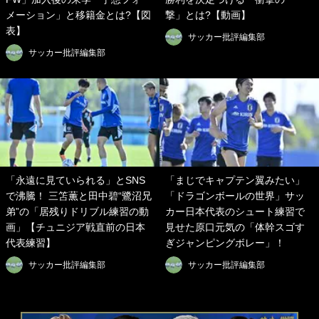
メーション」と移籍金とは?【図
撃」とは?【動画】
表】
サッカー批評編集部
サッカー批評編集部
「永遠に見ていられる」とSNS
「まじでキャプテン翼みたい」
で沸騰！ 三笘薫と田中碧“鷺沼兄
「ドラゴンボールの世界」サッ
弟”の「居残りドリブル練習の動
カー日本代表のシュート練習で
画」【チュニジア戦直前の日本
見せた原口元気の「体幹スゴす
代表練習】
ぎジャンピングボレー」！
サッカー批評編集部
サッカー批評編集部