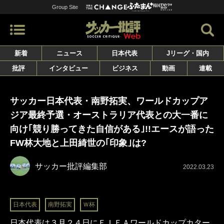
Group Site
新着
ニュース
日本代表
Jリーグ・国内
批評
インタビュー
ビジネス
動画
連載
サッカー日本代表・南野拓実、ワールドカップア
ジア最終予選・オーストラリア代表との大一番に
向け｢競り勝ってきた自信がある｣!!エースが語った
FW林大地と上田綺世の｢印象｣は?
サッカー批評編集部
2022.03.23
日本代表
南野拓実
Ｗ杯
日本代表は３月２４日にＦＩＦＡワールドカップカター