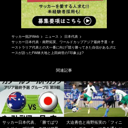
サッカー批評Web
ニュース
日本代表
サッカー日本代表・南野拓実、ワールドカップアジア最終予選・オ
ーストラリア代表との大一番に向け｢競り勝ってきた自信がある｣!!エ
ースが語ったFW林大地と上田綺世の｢印象｣は?
関連記事
サッカー日本代表、「勝てばワ
大迫勇也と南野拓実の「フィニ