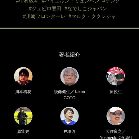
#中村敬斗
#バイエルン・ミュンヘン
#ゲンク
#ジュビロ磐田
#なでしこジャパン
#川崎フロンターレ
#マルク・ククレジャ
著者紹介
川本梅花
後藤健生／Takeo
原悦生
GOTO
原壮史
戸塚啓
大住良之／
Yoshiyuki OSUMI