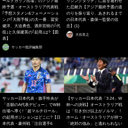
ールドカップ出場」のアジア最
ッシングタッチ」に血を通わせ
終予選・オーストラリア代表戦
た忍耐力【アジア最終予選の道
｢予想スタメン&フォーメーショ
のりを振り返り、あきれるまで
ン｣!!｢大雨予報｣の大一番…冨安
の日本代表・森保一監督の信
健洋、大迫勇也、酒井宏樹の｢代
念】(1)
役｣と久保建英の｢起用｣は?【図
大住良之
表】
サッカー批評編集部
サッカー日本代表・旗手怜央が
【サッカー日本代表「3.24」W
「念願のA代表デビュー」でW杯
杯への決戦】オーストラリア戦
出場へ導く!「超マルチロール」
は「引き分け以上がノルマ」！
の起用ポジションはどこに?【日
ホーム・オーストラリアが持つ
本代表・豪州戦「注目選手6
「絶対の強み」と逃れられない