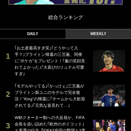
総合ランキング
DAILY
WEEKLY
｢お土産最高すぎ笑｣｢どうやって入
手？｣ブライトン帰還の三笘薫、同僚
に“ポケカ”をプレゼント！｢薫の笑顔見
れてよかった｣｢大喜びのリュテル可愛
すぎ｣
｢モデルやってる｣｢かっけぇ｣三笘薫が
ブライトン新ユニのモデルで完全復
活！“King”の帰還に｢チームから大歓迎
されてる｣｢元気な姿見れて…｣
W杯クオーター制への大反発か、FIFA
会長を追い詰めた｢欧州のボイコット｣
と再選の行方【FIFA3兆円の野望と2度