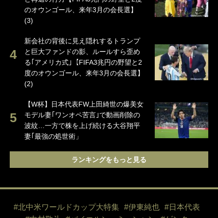
のオウンゴール、来年3月の会長選】
(3)
新会社の背後に見え隠れするトランプ
と巨大ファンドの影、ルールすら歪め
る｢アメリカ式｣【FIFA3兆円の野望と2
度のオウンゴール、来年3月の会長選】
(2)
【W杯】日本代表FW上田綺世の爆美女
モデル妻｢ワンオペ苦言｣で動画削除の
波紋…一方で株を上げ続ける大谷翔平
妻｢最強の処世術」
ランキングをもっと見る
#北中米ワールドカップ大特集
#伊東純也
#日本代表