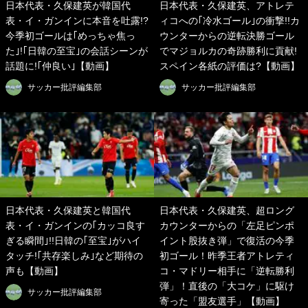
日本代表・久保建英が韓国代
日本代表・久保建英、アトレテ
表・イ・ガンインに本音を吐露!?
ィコへの｢冷水ゴール｣の衝撃!!カ
今季初ゴールは｢めっちゃ焦っ
ウンターからの逆転決勝ゴール
た｣!｢日韓の至宝｣の会話シーンが
でマジョルカの奇跡勝利に貢献!
話題に!｢仲良い｣【動画】
スペイン各紙の評価は?【動画】
サッカー批評編集部
サッカー批評編集部
日本代表・久保建英と韓国代
日本代表・久保建英、超ロング
表・イ・ガンインの｢カッコ良す
カウンターからの「左足ピンポ
ぎる瞬間｣!!日韓の｢至宝｣がハイ
イント股抜き弾」で復活の今季
タッチ!｢共存楽しみ｣など期待の
初ゴール！昨季王者アトレティ
声も【動画】
コ・マドリー相手に「逆転勝利
弾」！直後の「大コケ」に駆け
サッカー批評編集部
寄った「盟友選手」【動画】