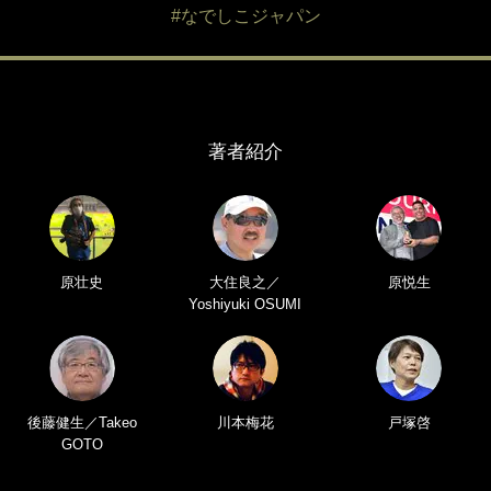
#なでしこジャパン
著者紹介
原壮史
大住良之／
原悦生
Yoshiyuki OSUMI
後藤健生／Takeo
川本梅花
戸塚啓
GOTO