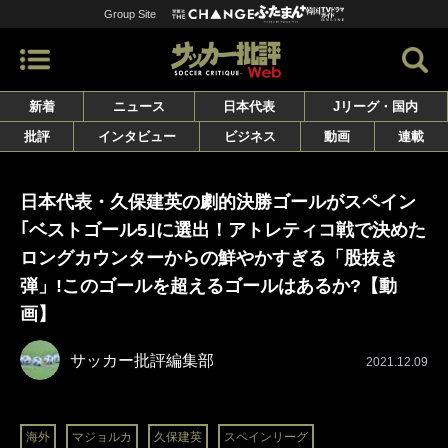
Group Site
新着
ニュース
日本代表
Jリーグ・国内
批評
インタビュー
ビジネス
動画
連載
日本代表・久保建英の劇的決勝ゴールがスペイン
｢ベストゴール5｣に選出！アトレティコ戦で決めた
ロングカウンターからの鮮やかすぎる「股抜き
弾」!このゴールを超えるゴールはあるか?【動
画】
サッカー批評編集部
2021.12.09
海外
マジョルカ
久保建英
スペインリーグ