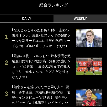
総合ランキング
DAILY
WEEKLY
｢なんじゃこりゃあああ！｣本田圭佑の
古巣ミラン、漆黒×蛍光レッドの超絶ク
ールな新サードユニに世界が熱狂｢サー
ドなのにズルい｣｢こりゃかっけえわ｣
｢最後の1枚…ワルぃゎ〜｣鈴木優磨が激
勝翌日に写真12枚投稿→渾身の“煽りシ
ョット”に興奮！｢最後の1枚までの壮大
なフリ｣｢知念くんのことどんだけ好き
なんよｗ｣
｢知念さんを煽ってたのと同じ人？｣鹿
島・鈴木優磨、大逆転勝利後の“超・優
等生インタビュー”が話題！｢試合中と
のギャップw｣｢礼儀正しいイケメンや