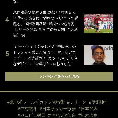
な」
久保建英や松木玖生に続け！徳田誉ら
10代の才能を使い切れないJクラブの課
題と、｢0円欧州移籍｣撲滅への処方箋
【Jリーグ開幕｢初めての秋春制｣の大激
論】(5)
｢めーっちゃオシャじゃん｣中田英寿や
トッティも愛した名門ローマ、新アウ
ェイユニが大評判！｢カッコいい｣｢好き
なデザイン｣｢今年は2nd買おうかな｣
ランキングをもっと見る
#北中米ワールドカップ大特集
#Ｊリーグ
#伊東純也
#中村敬斗
#日本サッカー協会
#日本代表
#ジュビロ磐田
#ベガルタ仙台
#松木玖生