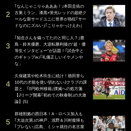
｢なんじゃこりゃあああ！｣本田圭佑の
古巣ミラン、漆黒×蛍光レッドの超絶ク
ールな新サードユニに世界が熱狂｢サー
ドなのにズルい｣｢こりゃかっけえわ｣
｢知念さんを煽ってたのと同じ人？｣鹿
島・鈴木優磨、大逆転勝利後の“超・優
等生インタビュー”が話題！｢試合中と
のギャップw｣｢礼儀正しいイケメンや
な」
久保建英や松木玖生に続け！徳田誉ら
10代の才能を使い切れないJクラブの課
題と、｢0円欧州移籍｣撲滅への処方箋
【Jリーグ開幕｢初めての秋春制｣の大激
論】(5)
群雄割拠の西日本！A・ロペス加入も
｢大迫次第｣の神戸、浅野＆川村復帰も
｢ブレない｣広島、ミシャ就任の名古屋