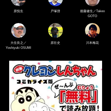
原悦生
戸塚啓
後藤健生／Takeo
GOTO
大住良之／
原壮史
川本梅花
Yoshiyuki OSUMI