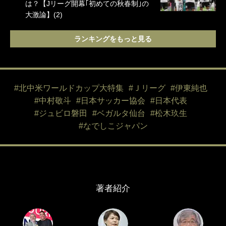
は？【Jリーグ開幕｢初めての秋春制｣の
大激論】(2)
ランキングをもっと見る
#北中米ワールドカップ大特集
#Ｊリーグ
#伊東純也
#中村敬斗
#日本サッカー協会
#日本代表
#ジュビロ磐田
#ベガルタ仙台
#松木玖生
#なでしこジャパン
著者紹介