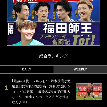
総合ランキング
DAILY
WEEKLY
｢最後の1枚…ワルぃゎ〜｣鈴木優磨が激
勝翌日に写真12枚投稿→渾身の“煽りシ
ョット”に興奮！｢最後の1枚までの壮大
なフリ｣｢知念くんのことどんだけ好き
なんよｗ｣