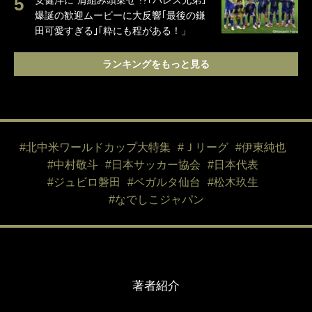
安健洋に“肩組み頭乗せ”!?｢パレス兄弟｣
爆誕の歓迎ムービーに大反響｢最後の鎌
田可愛すぎる｣｢粋にも程がある！」
ランキングをもっと見る
#北中米ワールドカップ大特集
#Ｊリーグ
#伊東純也
#中村敬斗
#日本サッカー協会
#日本代表
#ジュビロ磐田
#ベガルタ仙台
#松木玖生
#なでしこジャパン
著者紹介