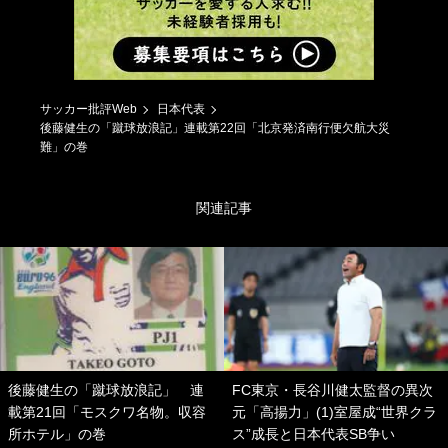
サッカー批評Web
日本代表
後藤健生の「蹴球放浪記」連載第22回「北京発済南行便欠航大災
難」の巻
関連記事
後藤健生の「蹴球放浪記」 連
FC東京・長谷川健太監督の異次
載第21回「モスクワ名物。収容
元「高揚力」(1)室屋成“世界クラ
所ホテル」の巻
ス”成長と日本代表SB争い