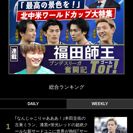
総合ランキング
DAILY
WEEKLY
｢なんじゃこりゃあああ！｣本田圭佑の
古巣ミラン、漆黒×蛍光レッドの超絶ク
ールな新サードユニに世界が熱狂｢サー