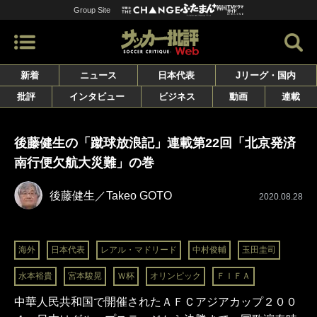
Group Site
新着
ニュース
日本代表
Jリーグ・国内
批評
インタビュー
ビジネス
動画
連載
後藤健生の「蹴球放浪記」連載第22回「北京発済
南行便欠航大災難」の巻
後藤健生／Takeo GOTO
2020.08.28
海外
日本代表
レアル・マドリード
中村俊輔
玉田圭司
水本裕貴
宮本駿晃
Ｗ杯
オリンピック
ＦＩＦＡ
中華人民共和国で開催されたＡＦＣアジアカップ２００