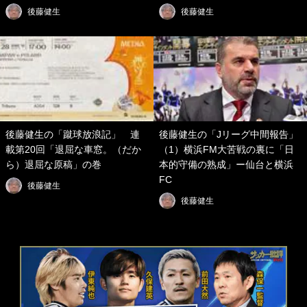
後藤健生
後藤健生
後藤健生の「蹴球放浪記」 連
後藤健生の「Jリーグ中間報告」
載第20回「退屈な車窓。（だか
（1）横浜FM大苦戦の裏に「日
ら）退屈な原稿」の巻
本的守備の熟成」ー仙台と横浜
FC
後藤健生
後藤健生