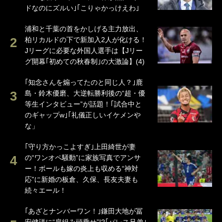
ドなのにズルい｣｢こりゃかっけえわ｣
浦和と千葉の首をかしげる主力放出、
柏リカルドの下で新加入2人が化ける！
Jリーグに必要な外国人選手は【Jリー
グ開幕｢初めての秋春制｣の大激論】(4)
｢知念さんを煽ってたのと同じ人？｣鹿
島・鈴木優磨、大逆転勝利後の“超・優
等生インタビュー”が話題！｢試合中と
のギャップw｣｢礼儀正しいイケメンや
な」
｢守り方かっこよすぎ｣上田綺世が妻
の“ワンオペ騒動”に家族写真でアンサ
ー！ボールも嫁の炎上も収める“神対
応”に新婚の板倉、久保、長友夫妻も
続々エール！
｢あざとナンバーワン！｣鎌田大地が冨