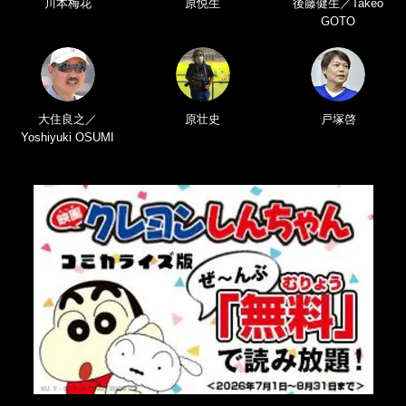
川本梅花
原悦生
後藤健生／Takeo
GOTO
大住良之／
原壮史
戸塚啓
Yoshiyuki OSUMI