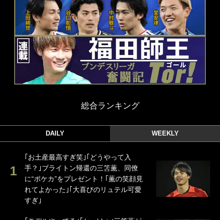
総合ランキング
DAILY
WEEKLY
｢お土産最高すぎ笑｣｢どうやって入
手？｣ブライトン帰還の三笘薫、同僚
に“ポケカ”をプレゼント！｢薫の笑顔見
れてよかった｣｢大喜びのリュテル可愛
すぎ｣