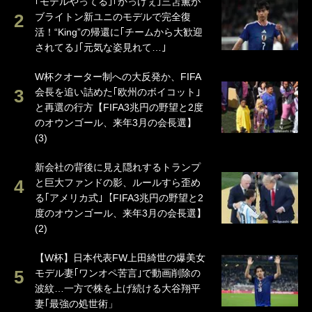
｢モデルやってる｣｢かっけぇ｣三笘薫が
ブライトン新ユニのモデルで完全復
活！“King”の帰還に｢チームから大歓迎
されてる｣｢元気な姿見れて…｣
W杯クオーター制への大反発か、FIFA
会長を追い詰めた｢欧州のボイコット｣
と再選の行方【FIFA3兆円の野望と2度
のオウンゴール、来年3月の会長選】
(3)
新会社の背後に見え隠れするトランプ
と巨大ファンドの影、ルールすら歪め
る｢アメリカ式｣【FIFA3兆円の野望と2
度のオウンゴール、来年3月の会長選】
(2)
【W杯】日本代表FW上田綺世の爆美女
モデル妻｢ワンオペ苦言｣で動画削除の
波紋…一方で株を上げ続ける大谷翔平
妻｢最強の処世術」