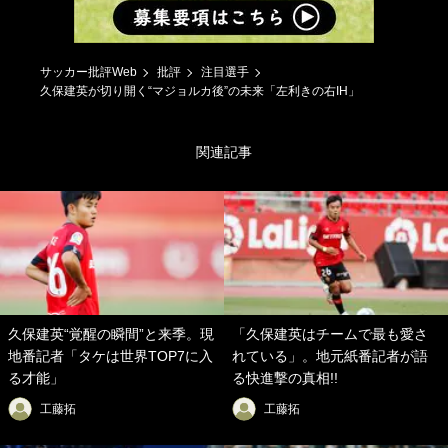
サッカー批評Web
批評
注目選手
久保建英が切り開く“マジョルカ後”の未来「左利きの右IH」
関連記事
久保建英“覚醒の瞬間”と来季。現
「久保建英はチームで最も愛さ
地番記者「タケは世界TOP7に入
れている」。地元紙番記者が語
る才能」
る快進撃の真相!!
工藤拓
工藤拓