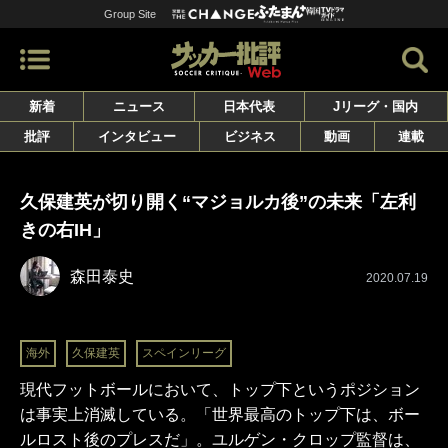
Group Site
新着
ニュース
日本代表
Jリーグ・国内
批評
インタビュー
ビジネス
動画
連載
久保建英が切り開く“マジョルカ後”の未来「左利
きの右IH」
森田泰史
2020.07.19
海外
久保建英
スペインリーグ
現代フットボールにおいて、トップ下というポジション
は事実上消滅している。「世界最高のトップ下は、ボー
ルロスト後のプレスだ」。ユルゲン・クロップ監督は、