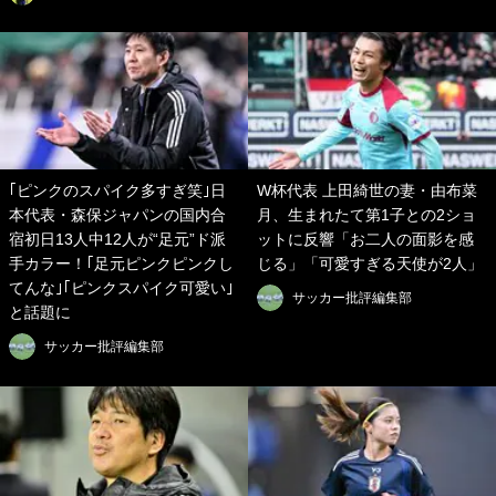
｢ピンクのスパイク多すぎ笑｣日
W杯代表 上田綺世の妻・由布菜
本代表・森保ジャパンの国内合
月、生まれたて第1子との2ショ
宿初日13人中12人が“足元”ド派
ットに反響「お二人の面影を感
手カラー！｢足元ピンクピンクし
じる」「可愛すぎる天使が2人」
てんな｣｢ピンクスパイク可愛い｣
サッカー批評編集部
と話題に
サッカー批評編集部