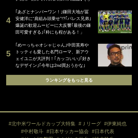
｢あざとナンバーワン！｣鎌田大地が冨
安健洋に“肩組み頭乗せ”!?｢パレス兄弟｣
爆誕の歓迎ムービーに大反響｢最後の鎌
田可愛すぎる｣｢粋にも程がある！」
｢めーっちゃオシャじゃん｣中田英寿や
トッティも愛した名門ローマ、新アウ
ェイユニが大評判！｢カッコいい｣｢好き
なデザイン｣｢今年は2nd買おうかな｣
ランキングをもっと見る
#北中米ワールドカップ大特集
#Ｊリーグ
#伊東純也
#中村敬斗
#日本サッカー協会
#日本代表