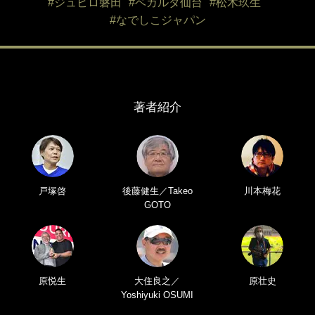
#ジュビロ磐田
#ベガルタ仙台
#松木玖生
#なでしこジャパン
著者紹介
戸塚啓
後藤健生／Takeo
川本梅花
GOTO
原悦生
大住良之／
原壮史
Yoshiyuki OSUMI