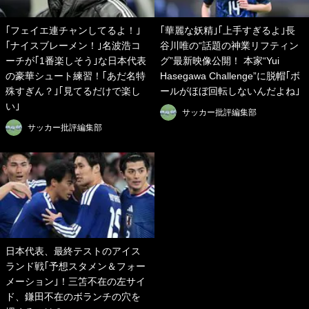
｢フェイエ連チャンしてるよ！｣
｢華麗な妖精｣｢上手すぎるよ｣長
｢ナイスブレーメン！｣名波浩コ
谷川唯の“話題の神業リフティン
ーチが｢1番楽しそう｣な日本代表
グ”最新映像公開！ 本家“Yui
の豪華シュート練習！｢あだ名特
Hasegawa Challenge”に脱帽｢ボ
殊すぎん？｣｢見てるだけで楽し
ールがほぼ回転しないんだよね｣
い｣
サッカー批評編集部
サッカー批評編集部
日本代表、最終テストのアイス
ランド戦｢予想スタメン＆フォー
メーション｣！三笘不在の左サイ
ド、鎌田不在のボランチの穴を