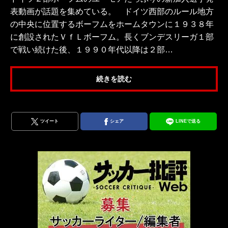
表動画が話題を集めている。 ドイツ西部のルール地方
の中央に位置するボーフムをホームタウンに１９３８年
に創設されたＶｆＬボーフム。長くブンデスリーガ１部
で戦い続けた後、１９９０年代以降は２部…
続きを読む
ツイート
シェア
LINEで送る