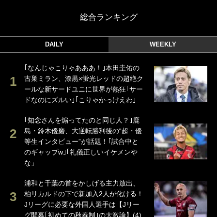
総合ランキング
DAILY
WEEKLY
｢なんじゃこりゃあああ！｣本田圭佑の
古巣ミラン、漆黒×蛍光レッドの超絶ク
ールな新サードユニに世界が熱狂｢サー
ドなのにズルい｣｢こりゃかっけえわ｣
｢知念さんを煽ってたのと同じ人？｣鹿
島・鈴木優磨、大逆転勝利後の“超・優
等生インタビュー”が話題！｢試合中と
のギャップw｣｢礼儀正しいイケメンや
な」
浦和と千葉の首をかしげる主力放出、
柏リカルドの下で新加入2人が化ける！
Jリーグに必要な外国人選手は【Jリー
グ開幕｢初めての秋春制｣の大激論】(4)