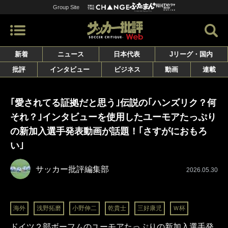
Group Site
新着
ニュース
日本代表
Jリーグ・国内
批評
インタビュー
ビジネス
動画
連載
｢愛されてる証拠だと思う｣伝説の｢ハンズリク？何
それ？｣インタビューを使用したユーモアたっぷり
の新加入選手発表動画が話題！｢さすがにおもろ
い｣
サッカー批評編集部
2026.05.30
海外
浅野拓磨
小野伸二
乾貴士
三好康児
Ｗ杯
ドイツ２部ボーフムのユーモアたっぷりの新加入選手発