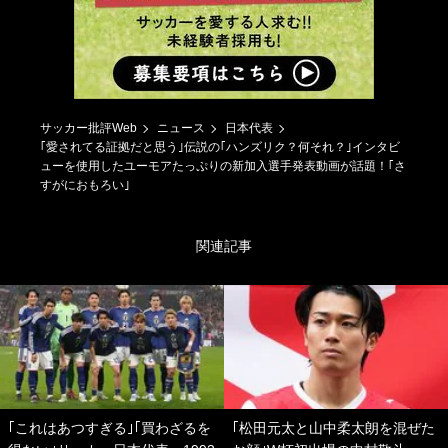
サッカー批評Web
ニュース
日本代表
｢愛されてる証拠だと思う｣伝説の｢ハンズリク？何それ？｣インタビ
ューを使用したユーモアたっぷりの新加入選手発表動画が話題！｢さ
すがにおもろい｣
関連記事
｢これはあつすぎる｣｢買わざるを
｢松田元太と山中柔太朗を混ぜた