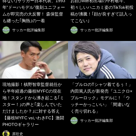
得ない｣サッカー日本代表、1993
お顔｣W杯初出場の中村敬斗、
年“ドーハモデル”復刻ユニフォー
初々しいハニカミ姿のTikTok初投
ムが即完売の大反響！ 森保監督
稿が沸騰！｢顔が良すぎて話入っ
も纏った｢胸熱｣の一着
てこない｣
サッカー批評編集部
サッカー批評編集部
現地撮影！槙野智章監督就任か
「ブルロのTシャツ着てるぅ！」
ら半年経過の藤枝MYFCの現在
内田篤人氏が新発売『ユニクロ×
地！スタンドから沸き起こる｢ミ
ブルーロック』モデルに！「ウ
スター！｣の声と｢楽しんでいた
ッチーかっこいい」「間違いな
だけましたか？｣に対する答え
く売り切れる」
【藤枝MYFC vsいわきFC】激闘
サッカー批評編集部
PHOTOギャラリー
原壮史