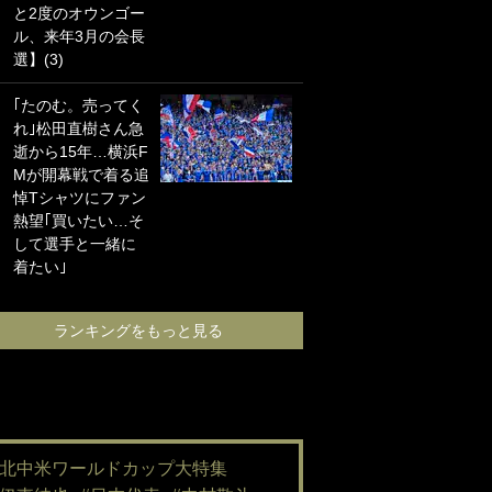
と2度のオウンゴー
海の夕日”新アウェ
ル、来年3月の会長
イユニに大反響｢か
選】(3)
っこよすぎ｣｢革新
的｣｢ソソられる！｣
｢たのむ。売ってく
れ｣松田直樹さん急
｢嫁さん美人すぎる
逝から15年…横浜F
て｣W杯で日本を沈
Mが開幕戦で着る追
めた“天敵FW”が結
悼Tシャツにファン
婚！ 才色兼備の妻
熱望｢買いたい…そ
との挙式ショット
して選手と一緒に
に｢セレソン妻の中
着たい｣
で一番美人｣｢ミラ
ンダ･カーに似て
る｣
ランキングをもっと見る
ランキングをも
#北中米ワールドカップ大特集