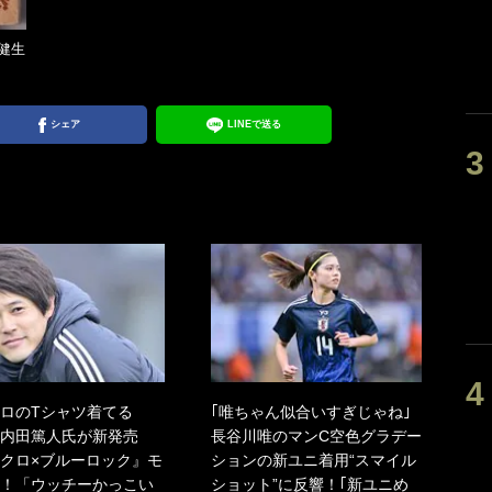
健生
シェア
LINEで送る
ロのTシャツ着てる
｢唯ちゃん似合いすぎじゃね｣
内田篤人氏が新発売
長谷川唯のマンC空色グラデー
クロ×ブルーロック』モ
ションの新ユニ着用“スマイル
！「ウッチーかっこい
ショット”に反響！｢新ユニめ