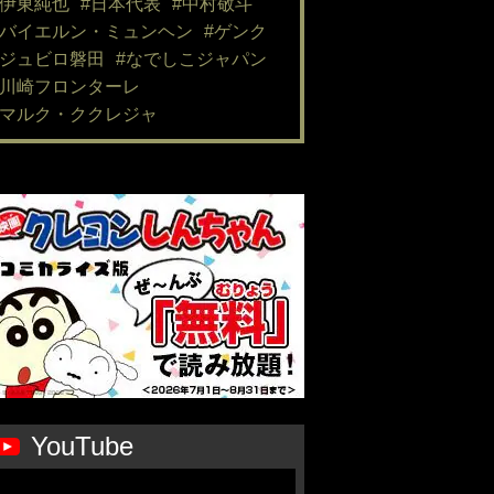
#伊東純也
#日本代表
#中村敬斗
#バイエルン・ミュンヘン
#ゲンク
#ジュビロ磐田
#なでしこジャパン
#川崎フロンターレ
#マルク・ククレジャ
YouTube