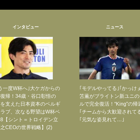
インタビュー
ニュース
う一度W杯へ｣大ケガからの
｢モデルやってる｣｢かっけ
復帰！34歳・谷口彰悟の
笘薫がブライトン新ユニの
跡を支えた日本資本のベルギ
ルで完全復活！“King”の帰
クラブ、次なる野望はW杯ベ
｢チームから大歓迎されてる
8【シント＝トロイデン立
｢元気な姿見れて…｣
之CEOの世界戦略】(2)