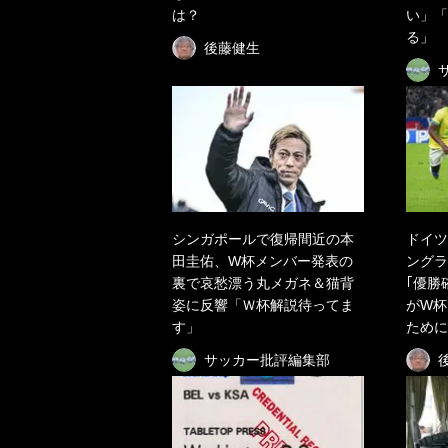
は？
い」「
る」
後藤健生
シンガポールで復帰間近の本
ドイツ
田圭佑、W杯メンバー発表の
ングラ
裏で哀愁漂う丸メガネ＆猫背
｢優勝
姿に反響「Ｗ杯解説待ってま
がW杯
す」
ために
サッカー批評編集部