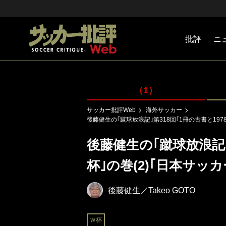
批評
ニ
Jリーグ
戦術
注目選手
海外サッ
監督
マネー
チームマ
日本代表
（1）
サッカー批評Web
海外サッカー
後藤健生の｢蹴球放浪記｣第318回｢1冊の古書と19
後藤健生の｢蹴球放浪記｣
杯｣の巻(2)｢日本サ
後藤健生／Takeo GOTO
Ｗ杯