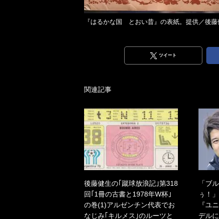
『はるかな国 とおい昔』の表紙。提供／後藤
ツイート
関連記事
後藤健生の｢蹴球放浪記｣第318
「ブル
回｢1冊の古書と1978年W杯｣
ぅ！」
の巻(1)アルゼンチン代表でお
『ユニ
なじみ｢キルメス｣のルーツと
デルに