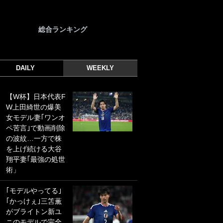
総合ランキング
DAILY
WEEKLY
【W杯】日本代表F
｢光の速さじゃん｣
W上田綺世の爆美
｢えっぐいミドル｣
女モデル妻｢ワンオ
ドイツ名門移籍の
ペ苦言｣で動画削除
日本代表23歳ボラ
の波紋…一方で株
ンチ、移籍後初ゴ
を上げ続ける大谷
ールに驚愕！｢見た
翔平妻｢最強の処世
事ないシュートや｣
術」
｢聡がどんどん遠く
なっていく」
｢モデルやってる｣
｢かっけぇ｣三笘薫
｢誰が止めれんねん
がブライトン新ユ
w｣フェイエ上田綺
ニのモデルで完全
世の“神コース”弾丸