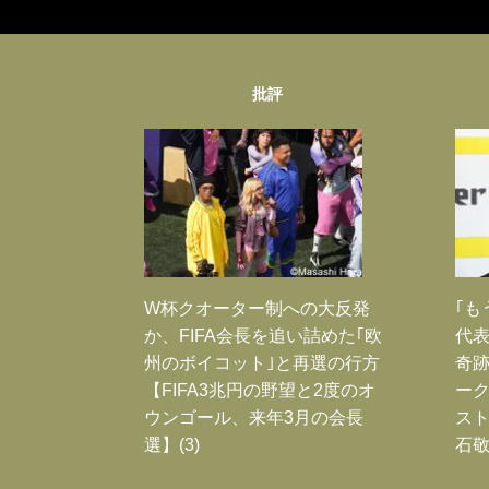
批評
W杯クオーター制への大反発
｢も
か、FIFA会長を追い詰めた｢欧
代表
州のボイコット｣と再選の行方
奇
【FIFA3兆円の野望と2度のオ
ー
ウンゴール、来年3月の会長
スト
選】(3)
石敬