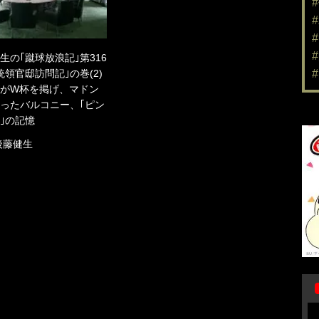
生の｢蹴球放浪記｣第316
統領官邸訪問記｣の巻(2)
がW杯を掲げ、マドン
ったバルコニー、｢ピン
｣の記憶
後藤健生