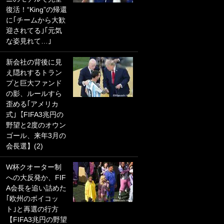
復活！“King”の帰還
PKにイタリア代表
に｢チームから大歓
GKも成す術なし！
迎されてる｣｢元気
｢ノーチャンスすぎ
な姿見れて…｣
るわ｣｢綺世のPKの
上手さは世界屈指
新会社の背後に見
かも｣
え隠れするトラン
プと巨大ファンド
｢また敬斗が魚に
の影、ルールすら
笑｣菅原由勢がW杯
歪める｢アメリカ
戦士の夏休み秘蔵
式｣【FIFA3兆円の
ショット公開！ 川
野望と2度のオウン
口春奈と結婚のモ
ゴール、来年3月の
テ男も登場で｢写真
会長選】(2)
全部楽しそう｣｢タ
ケの水中かわいす
W杯クオーター制
ぎる」
への大反発か、FIF
A会長を追い詰めた
｢セカンドで決まり
｢欧州のボイコッ
だな｣19歳の日本代
ト｣と再選の行方
表MFが加入したス
【FIFA3兆円の野望
ペイン名門、“地中