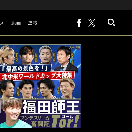
ス
動画
連載
熊崎敬の「路地から始まる処世術」
下田恒幸の「10倍面白くなるサッカー中継の見方」
サッカー批評PHOTOギャラリー「ピッチの焦点」
後藤健生の「蹴球放浪記」
原悦生PHOTOギャラリー「サッカー遠近」
「だれかに言いたくなる記録」
福田師王「ブンデスリーガ奮闘記 Tor!」
大住良之の「この世界のコーナーエリアから」