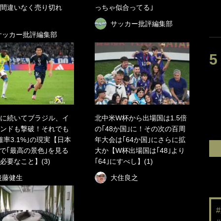
間違いなく売り切れ
っちゃ似合ってる｣
サッカー批評編集部
サッカー批評編集部
に続いてブラジル、イ
北中米W杯から出場国は1.5倍
ンドも撃破！それでも
の｢48か国｣に！その次の百周
確率3.1%｣の現実【日本
年大会は｢64か国｣にさらに拡
で｢最高の景色｣を見る
大か【W杯出場国は｢48｣より
必要なこと】(3)
｢64｣にすべし】(1)
後藤健生
大住良之