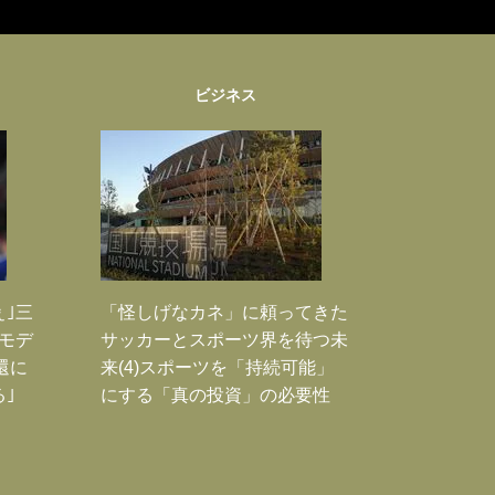
ビジネス
ぇ｣三
「怪しげなカネ」に頼ってきた
モデ
サッカーとスポーツ界を待つ未
還に
来(4)スポーツを「持続可能」
｣
にする「真の投資」の必要性