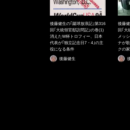
後藤健生の｢蹴球放浪記｣第316
後藤健
回｢大統領官邸訪問記｣の巻(1)
回｢大
消えたW杯トロフィー、日本
メッシ
代表が｢独立記念日7・4｣の主
ナが歌
役になる条件
クの家
後藤健生