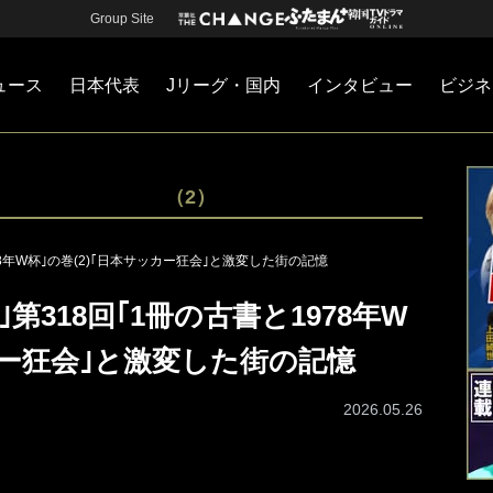
Group Site
ュース
日本代表
Jリーグ・国内
インタビュー
ビジネ
・国内
カー
ネジメント
Jリーグ・国内
戦術
注目選手
海外サッカー
監督
マネー
チームマネジメント
日本代表
（2）
78年W杯｣の巻(2)｢日本サッカー狂会｣と激変した街の記憶
第318回｢1冊の古書と1978年W
ッカー狂会｣と激変した街の記憶
2026.05.26