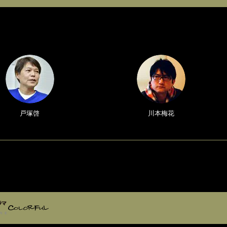
戸塚啓
川本梅花