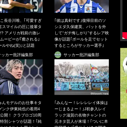
こ長谷川唯、｢可愛すぎ
｢彼は真剣です｣復帰目前のソ
言スマイルの圧に後輩タ
シエダ久保建英、パットを外
!? アメリカ戦前の激レ
して“ガチ悔しがり”するレア映
ムービーが｢癒される｣
像が話題｢ボールを足でセット
ールやね(笑)｣と話題
するところがサッカー選手｣
サッカー批評編集部
サッカー批評編集部
ゅんモデルのお仕事キタ
｢みんなー！レレレレイ体操は
ゲンク伊東純也の着用4
ーじまるよー！｣J初参入レイ
公開！ クラブロゴ10周
ラック滋賀の名物チャントの
特別シャツが話題！｢純
元ネタ芸人が来場！｢ついに本