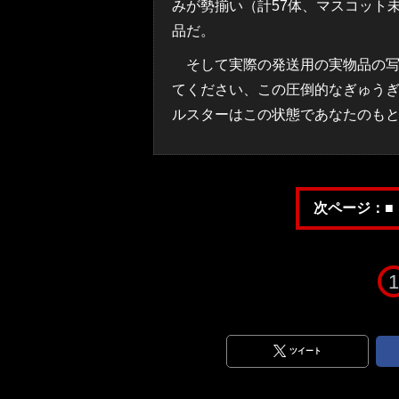
みが勢揃い（計57体、マスコット
品だ。
そして実際の発送用の実物品の写
てください、この圧倒的なぎゅうぎ
ルスターはこの状態であなたのも
次ページ：■
1
ツイート