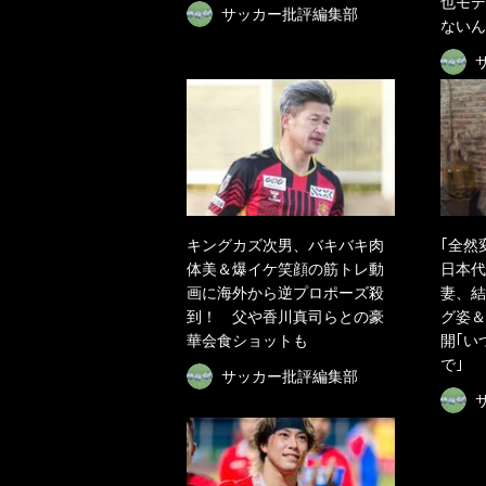
也モデ
サッカー批評編集部
ないん
キングカズ次男、バキバキ肉
｢全然
体美＆爆イケ笑顔の筋トレ動
日本代
画に海外から逆プロポーズ殺
妻、結
到！ 父や香川真司らとの豪
グ姿＆
華会食ショットも
開｢い
で｣
サッカー批評編集部