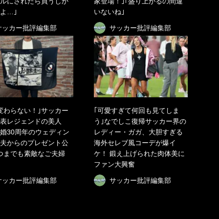
ルにされたら買うしか
家登場！｣｢盛り上がるの間違
よ…｣
いないね｣
サッカー批評編集部
サッカー批評編集部
変わらない！｣サッカー
｢可愛すぎて何回も見てしま
表レジェンドの美人
う｣なでしこ復帰サッカー界の
婚30周年のウェディン
レディー・ガガ、大胆すぎる
夫からのプレゼント公
海外セレブ風コーデが爆イ
つまでも素敵なご夫婦
ケ！ 鍛え上げられた肉体美に
ファン大興奮
サッカー批評編集部
サッカー批評編集部