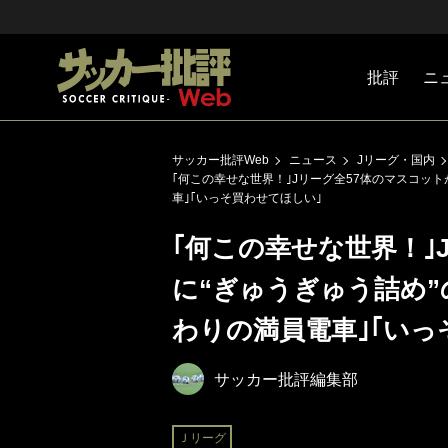
批評
ニ
Jリーグ
戦術
注目選手
海外サッ
監督
マネー
チームマ
日本代表
サッカー批評Web
ニュース
Jリーグ・国内
｢何この幸せな世界！｣Jリーグ全57体のマスコッ
車｣｢いっそ買わせてほしい｣
｢何この幸せな世界！｣
に“ぎゅうぎゅう詰め”
わりの満員電車｣｢いっ
サッカー批評編集部
Ｊリーグ