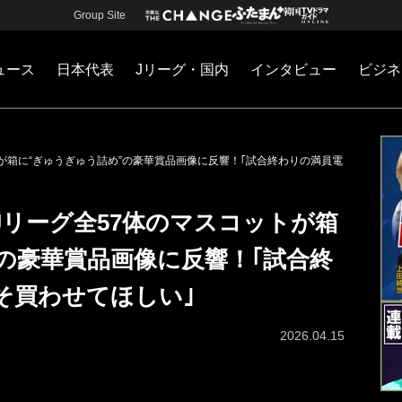
Group Site
ュース
日本代表
Jリーグ・国内
インタビュー
ビジネ
・国内
カー
ネジメント
Jリーグ・国内
戦術
注目選手
海外サッカー
監督
マネー
チームマネジメント
日本代表
トが箱に“ぎゅうぎゅう詰め”の豪華賞品画像に反響！｢試合終わりの満員電
Jリーグ全57体のマスコットが箱
の豪華賞品画像に反響！｢試合終
そ買わせてほしい｣
2026.04.15