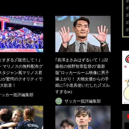
よすぎる｣｢販売して！｣
｢長澤まさみはずるいて！｣J2
・マリノスの無料配布グ
藤枝の槙野智章監督の“最新
スタジャン風マリノス君
版”ロッカールーム映像に男子
｣が驚愕のクオリティで
爆上がり！ 大物女優からの手
大歓喜！
紙に｢小道具使いだした｣｢ズル
すぎるw｣
サッカー批評編集部
サッカー批評編集部