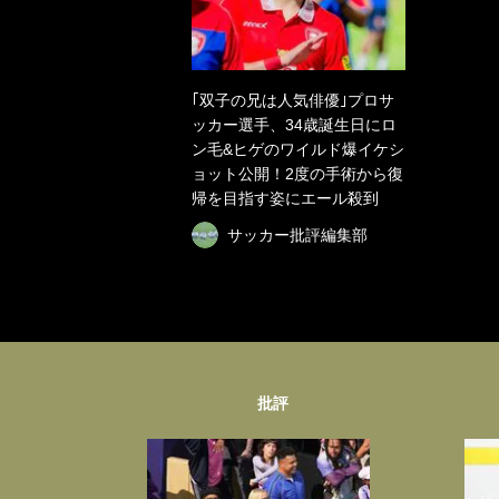
｢双子の兄は人気俳優｣プロサ
ッカー選手、34歳誕生日にロ
ン毛&ヒゲのワイルド爆イケシ
ョット公開！2度の手術から復
帰を目指す姿にエール殺到
サッカー批評編集部
批評