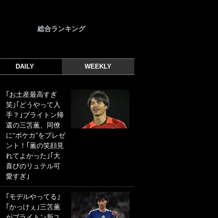
総合ランキング
DAILY
WEEKLY
｢お土産最高すぎ
｢光の速さじゃん｣
笑｣｢どうやって入
｢えっぐいミドル｣
手？｣ブライトン帰
ドイツ名門移籍の
還の三笘薫、同僚
日本代表23歳ボラ
に“ポケカ”をプレゼ
ンチ、移籍後初ゴ
ント！｢薫の笑顔見
ールに驚愕！｢見た
れてよかった｣｢大
事ないシュートや｣
喜びのリュテル可
｢聡がどんどん遠く
愛すぎ｣
なっていく」
｢モデルやってる｣
｢誰が止めれんねん
｢かっけぇ｣三笘薫
w｣フェイエ上田綺
がブライトン新ユ
世の“神コース”弾丸