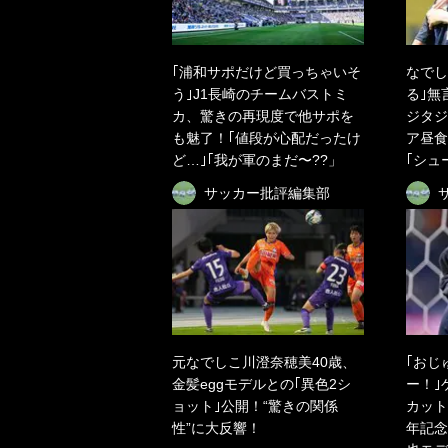
｢浦和サポだけど買っちゃいそ
なでし
う｣J1長崎のチームバストミ
る｣無
カ、驚きの再現度で他サポを
ジタジ
も魅了！｢値段が心配だったけ
ア昼食
ど…｣｢我が軍のまだ〜??」
｢シュ
サッカー批評編集部
元なでしこ川澄奈穂美40歳、
｢おじ
金髪eggモデルとの｢異色2シ
ー！｣
ョット｣公開！“驚きの関係
カット
性”に大反響！
年記念