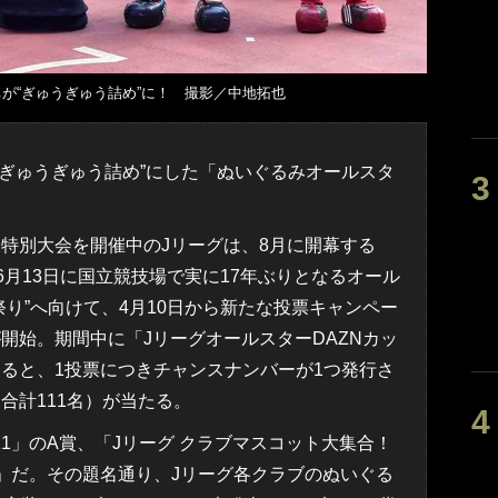
が“ぎゅうぎゅう詰め”に！ 撮影／中地拓也
ぎゅうぎゅう詰め”にした「ぬいぐるみオールスタ
特別大会を開催中のJリーグは、8月に開幕する
、6月13日に国立競技場で実に17年ぶりとなるオール
り”へ向けて、4月10日から新たな投票キャンペー
開始。期間中に「JリーグオールスターDAZNカッ
ると、1投票につきチャンスナンバーが1つ発行さ
合計111名）が当たる。
1」のA賞、「Jリーグ クラブマスコット大集合！
」だ。その題名通り、Jリーグ各クラブのぬいぐる