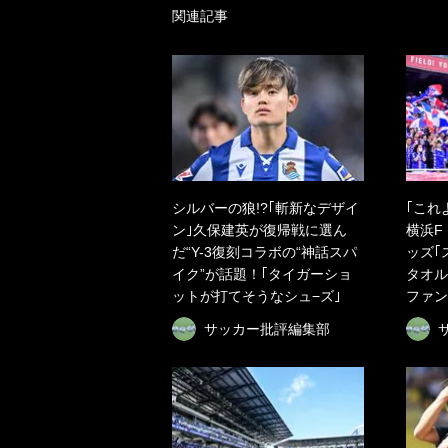
関連記事
シルバーの狼!?｢斬新なデザイ
｢これ
ン｣久保建英が復帰戦に選ん
横浜F
だ“Y-3復刻コラボの“神話スパ
ッズ｢
イク”が話題！｢タイガーショ
タオル
ットが打てそうなシュ−ズ｣
ファン
サッカー批評編集部