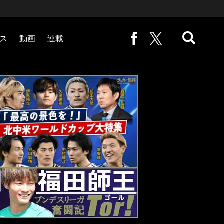
ス
動画
連載
熊崎敬の「路地から始まる処世術」
下田恒幸の「10倍面白くなるサッカー中継の見方」
サッカー批評PHOTOギャラリー「ピッチの焦点」
後藤健生の「蹴球放浪記」
原悦生PHOTOギャラリー「サッカー遠近」
「だれかに言いたくなる記録」
福田師王「ブンデスリーガ奮闘記 Tor!」
大住良之の「この世界のコーナーエリアから」