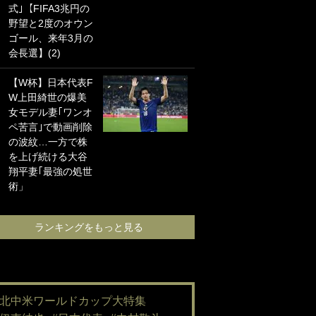
式｣【FIFA3兆円の
海の夕日”新アウェ
野望と2度のオウン
イユニに大反響｢か
ゴール、来年3月の
っこよすぎ｣｢革新
会長選】(2)
的｣｢ソソられる！｣
【W杯】日本代表F
｢嫁さん美人すぎる
W上田綺世の爆美
て｣W杯で日本を沈
女モデル妻｢ワンオ
めた“天敵FW”が結
ペ苦言｣で動画削除
婚！ 才色兼備の妻
の波紋…一方で株
との挙式ショット
を上げ続ける大谷
に｢セレソン妻の中
翔平妻｢最強の処世
で一番美人｣｢ミラ
術」
ンダ･カーに似て
る｣
ランキングをもっと見る
ランキングをも
#北中米ワールドカップ大特集