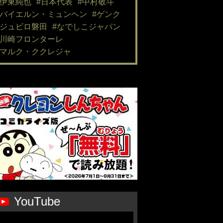
#伊東純也
#日本代表
#中村敬斗
#バイエルン・ミュンヘン
#ゲンク
#ジュビロ磐田
#なでしこジャパン
#川崎フロンターレ
#マルク・ククレジャ
YouTube