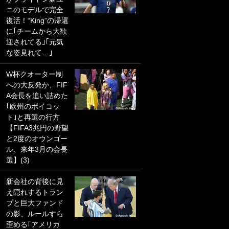
ニのモデルで完全
PKにイタリア代表
復活！“King”の帰還
GKも成す術なし！
に｢チームから大歓
｢ノーチャンスすぎ
迎されてる｣｢元気
るわ｣｢綺世のPKの
な姿見れて…｣
上手さは世界屈指
かも｣
W杯クオーター制
への大反発か、FIF
｢また敬斗が魚に
A会長を追い詰めた
笑｣菅原由勢がW杯
｢欧州のボイコッ
戦士の夏休み秘蔵
ト｣と再選の行方
ショット公開！ 川
【FIFA3兆円の野望
口春奈と結婚のモ
と2度のオウンゴー
テ男も登場で｢写真
ル、来年3月の会長
全部楽しそう｣｢タ
選】(3)
ケの水中かわいす
ぎる」
新会社の背後に見
え隠れするトラン
｢セカンドで決まり
プと巨大ファンド
だな｣19歳の日本代
の影、ルールすら
表MFが加入したス
歪める｢アメリカ
ペイン名門、“地中