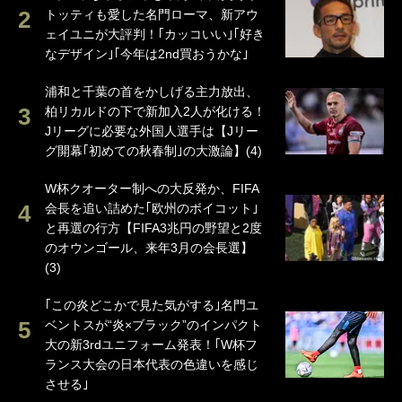
トッティも愛した名門ローマ、新アウ
ェイユニが大評判！｢カッコいい｣｢好き
なデザイン｣｢今年は2nd買おうかな｣
浦和と千葉の首をかしげる主力放出、
柏リカルドの下で新加入2人が化ける！
Jリーグに必要な外国人選手は【Jリー
グ開幕｢初めての秋春制｣の大激論】(4)
W杯クオーター制への大反発か、FIFA
会長を追い詰めた｢欧州のボイコット｣
と再選の行方【FIFA3兆円の野望と2度
のオウンゴール、来年3月の会長選】
(3)
｢この炎どこかで見た気がする｣名門ユ
ベントスが“炎×ブラック”のインパクト
大の新3rdユニフォーム発表！｢W杯フ
ランス大会の日本代表の色違いを感じ
させる｣