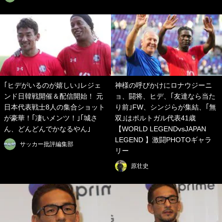
｢ヒデがいるのが嬉しい｣レジェ
神様の呼びかけにロナウジーニ
ンド日韓戦開催＆配信開始！ 元
ョ、闘将、ヒデ、｢友達なら当た
日本代表戦士8人の集合ショット
り前｣FW、シンジらが集結、｢無
が豪華！｢凄いメンツ！｣｢城さ
双｣はポルトガル代表41歳
ん、どんどんでかなるやん｣
【WORLD LEGENDvsJAPAN
LEGEND 】激闘PHOTOギャラ
サッカー批評編集部
リー
原壮史