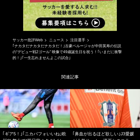
サッカー批評Web
ニュース
注目選手
｢ナカタだナカタだナカタだ！｣古豪ペルージャが中田英寿の伝説
の“デビュー戦2ゴール” 映像で49歳誕生日を祝う！｢いまだに衝撃
的！｣｢一生忘れませんよこの試合｣
関連記事
｢ギア5！｣｢ニカパフォいいね｣欧
｢鼻血が出るほど欲しい｣J3愛媛