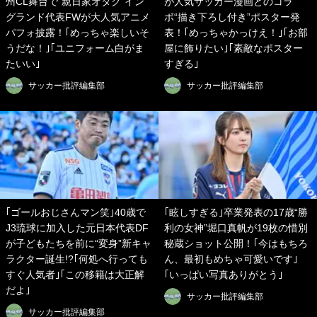
州CL舞台で“親日家オタク”イン
が人気サッカー漫画とのコラ
グランド代表FWが大人気アニメ
ボ“描き下ろし付き”ポスター発
パフォ披露！｢めっちゃ楽しいそ
表！｢めっちゃかっけえ！｣｢お部
うだな！｣｢ユニフォーム白がま
屋に飾りたい｣｢素敵なポスター
たいい｣
すぎる｣
サッカー批評編集部
サッカー批評編集部
｢ゴールおじさんマン笑｣40歳で
｢眩しすぎる｣卒業発表の17歳“勝
J3琉球に加入した元日本代表DF
利の女神”堀口真帆が19枚の惜別
が子どもたちを前に“変身”新キャ
秘蔵ショット公開！｢今はもちろ
ラクター誕生!?｢何処へ行っても
ん、最初もめちゃ可愛いです｣
すぐ人気者｣｢この移籍は大正解
｢いっぱい写真ありがとう｣
だよ｣
サッカー批評編集部
サッカー批評編集部