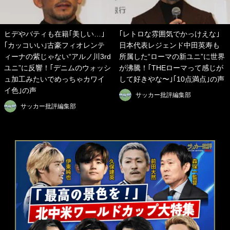
ヒデやバティも在籍｢美しい…｣
｢レトロな雰囲気でかっけえな｣
｢カッコいい｣古豪フィオレンテ
日本代表レジェンド中田英寿も
ィーナの紫じゃない“アルノ川3rd
所属した“ローマの新ユニ”に世界
ユニ”に反響！｢デニムのウォッシ
が沸騰！｢THEローマって感じが
ュ加工みたいでめっちゃカワイ
して好きやな〜｣｢10点満点｣の声
イ色｣の声
サッカー批評編集部
サッカー批評編集部