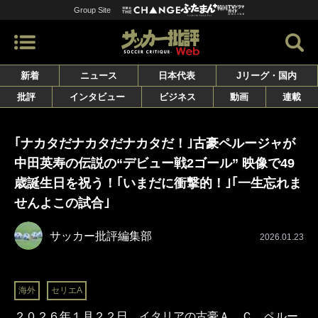
Group Site
新着
ニュース
日本代表
Jリーグ・国内
批評
インタビュー
ビジネス
動画
連載
｢ナカタだナカタだナカタだ！｣古豪ペルージャが
中田英寿の伝説の“デビュー戦2ゴール” 映像で49
歳誕生日を祝う！｢いまだに衝撃的！｣｢一生忘れま
せんよこの試合｣
サッカー批評編集部
2026.01.23
海外
セリエA
２０２６年１月２２日、イタリアの古豪Ａ．Ｃ．ペルー