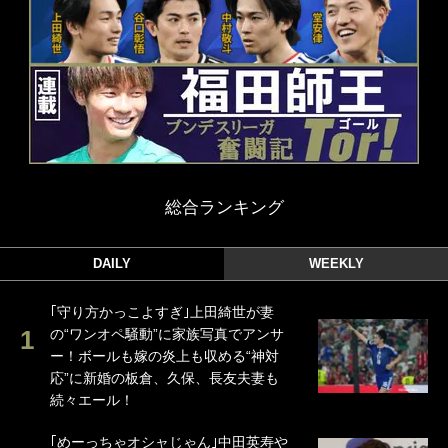
総合ランキング
DAILY
WEEKLY
｢守り方かっこよすぎ｣上田綺世が妻
の“ワンオペ騒動”に家族写真でアンサ
ー！ボールも嫁の炎上も収める“神対
応”に新婚の板倉、久保、長友夫妻も
続々エール！
｢めーっちゃオシャじゃん｣中田英寿や