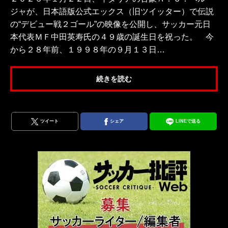
ジャが、日本語版公式エックス（旧ツイッター）で伝説
の“デビュー戦２ゴール”の映像を公開し、サッカー元日
本代表ＭＦ中田英寿氏の４９歳の誕生日を祝った。 今
から２８年前、１９９８年の９月１３日…
続きを読む
ツイート
シェア
LINEで送る