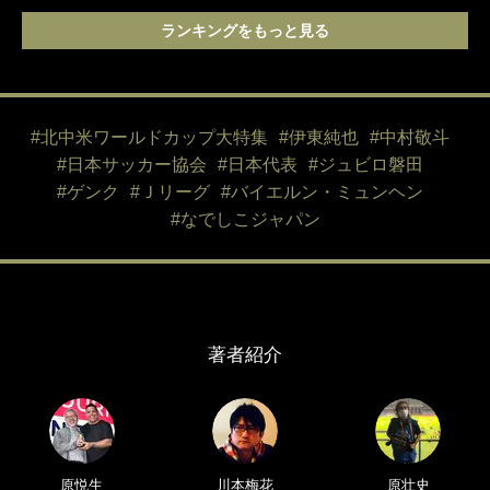
ランキングをもっと見る
#北中米ワールドカップ大特集
#伊東純也
#中村敬斗
#日本サッカー協会
#日本代表
#ジュビロ磐田
#ゲンク
#Ｊリーグ
#バイエルン・ミュンヘン
#なでしこジャパン
著者紹介
原悦生
川本梅花
原壮史