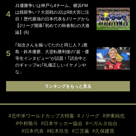
J1優勝争いは神戸ら4チーム、横浜FM
は残留争い？大混戦のJ2はRB大宮に注
目！歴代最強の日本代表をJリーグから
【Jリーグ開幕｢初めての秋春制｣の大激
論】(6)
｢知念さんを煽ってたのと同じ人？｣鹿
島・鈴木優磨、大逆転勝利後の“超・優
等生インタビュー”が話題！｢試合中と
のギャップw｣｢礼儀正しいイケメンや
な」
ランキングをもっと見る
#北中米ワールドカップ大特集
#Ｊリーグ
#伊東純也
#中村敬斗
#日本サッカー協会
#ベガルタ仙台
#日本代表
#松木玖生
#三笘薫
#久保建英