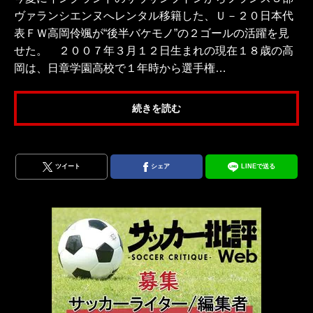
ヴァランシエンヌへレンタル移籍した、Ｕ－２０日本代
表ＦＷ高岡伶颯が“後半バケモノ”の２ゴールの活躍を見
せた。 ２００７年３月１２日生まれの現在１８歳の高
岡は、日章学園高校で１年時から選手権…
続きを読む
ツイート
シェア
LINEで送る