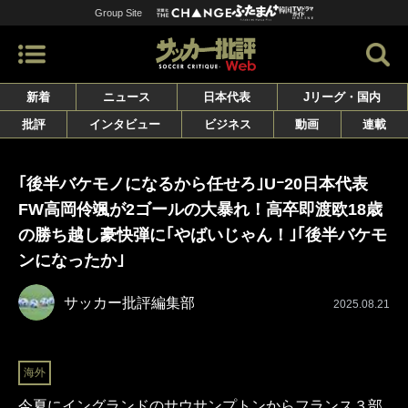
Group Site
新着
ニュース
日本代表
Jリーグ・国内
批評
インタビュー
ビジネス
動画
連載
｢後半バケモノになるから任せろ｣Uｰ20日本代表
FW高岡伶颯が2ゴールの大暴れ！高卒即渡欧18歳
の勝ち越し豪快弾に｢やばいじゃん！｣｢後半バケモ
ンになったか｣
サッカー批評編集部
2025.08.21
海外
今夏にイングランドのサウサンプトンからフランス３部