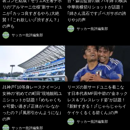
表コンビ結成！セリエA王者ナポ
台・森山監督の娘“バキ姉”の横浜
リの“アルマーニ仕様”新サードユ
中華街横切りショットが話題！
ニが｢カッコ良すぎるやろ｣大絶
｢姉さん流石です｣｢ベガサポの誇
賛！｢これ欲しい｣｢渋すぎん？｣
りや｣の声
の声も
サッカー批評編集部
サッカー批評編集部
J1神戸｢10等身レースクイーン｣
リーズの新サードユニを着こな
女神の“初めての町田”現地観戦ユ
す日本代表MF田中碧の“金ネック
ニショットが話題！｢めちゃくち
レス＆ブレスレッド姿”が話題！
ゃ可愛い過ぎ｣｢正体がバレなか
｢新鮮すぎる！｣｢じゃらじゃらイ
ったの？｣｢風邪引かんようにな｣
ケイケくるくる碧くん｣の声
の声
サッカー批評編集部
サッカー批評編集部