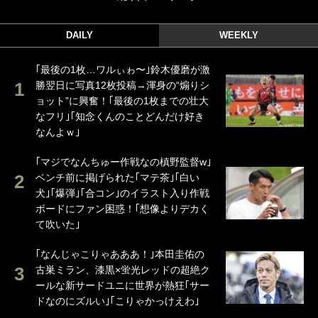
DAILY
WEEKLY
｢最後の1枚…ワルぃゎ〜｣鈴木優磨が激
勝翌日に写真12枚投稿→渾身の“煽りシ
ョット”に興奮！｢最後の1枚までの壮大
なフリ｣｢知念くんのことどんだけ好き
なんよｗ｣
｢マジでなんちゅー作戦なの槙野監督w｣
ベンチ前に掲げられた｢マテ茶｣｢白い
犬｣｢爆弾｣｢合コン｣のイラスト入り作戦
ボードにファン困惑！｢想像よりデカく
て吹いた｣
｢なんじゃこりゃあああ！｣本田圭佑の
古巣ミラン、漆黒×蛍光レッドの超絶ク
ールな新サードユニに世界が熱狂｢サー
ドなのにズルい｣｢こりゃかっけえわ｣