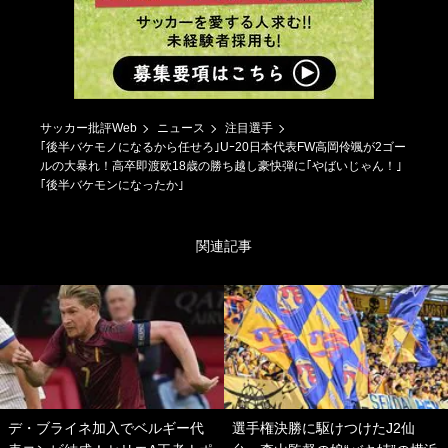
サッカー批評Web
ニュース
注目選手
｢後半バケモノになるから任せろ｣Uｰ20日本代表FW高岡伶颯が2ゴー
ルの大暴れ！高卒即渡欧18歳の勝ち越し豪快弾に｢やばいじゃん！｣
｢後半バケモンになったか｣
関連記事
デ・ブライネ加入でベルギー代
選手権決勝に駆けつけたJ2仙