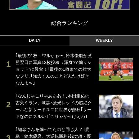
総合ランキング
DAILY
WEEKLY
｢最後の1枚…ワルぃゎ〜｣鈴木優磨が激
勝翌日に写真12枚投稿→渾身の“煽りシ
ョット”に興奮！｢最後の1枚までの壮大
なフリ｣｢知念くんのことどんだけ好き
なんよｗ｣
｢なんじゃこりゃあああ！｣本田圭佑の
古巣ミラン、漆黒×蛍光レッドの超絶ク
ールな新サードユニに世界が熱狂｢サー
ドなのにズルい｣｢こりゃかっけえわ｣
｢知念さんを煽ってたのと同じ人？｣鹿
島・鈴木優磨、大逆転勝利後の“超・優