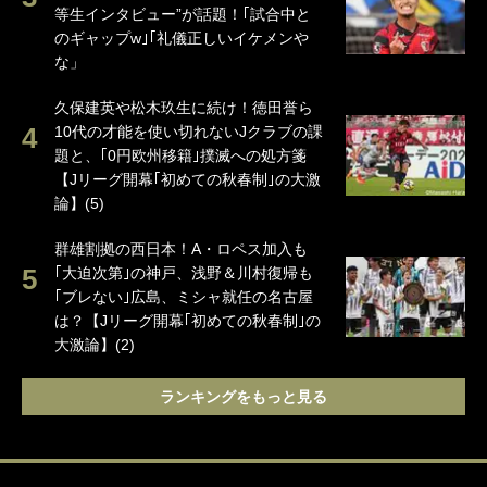
等生インタビュー”が話題！｢試合中と
のギャップw｣｢礼儀正しいイケメンや
な」
久保建英や松木玖生に続け！徳田誉ら
10代の才能を使い切れないJクラブの課
題と、｢0円欧州移籍｣撲滅への処方箋
【Jリーグ開幕｢初めての秋春制｣の大激
論】(5)
群雄割拠の西日本！A・ロペス加入も
｢大迫次第｣の神戸、浅野＆川村復帰も
｢ブレない｣広島、ミシャ就任の名古屋
は？【Jリーグ開幕｢初めての秋春制｣の
大激論】(2)
ランキングをもっと見る