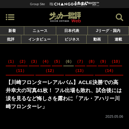
Group Site
新着
ニュース
日本代表
Jリーグ・国内
批評
インタビュー
ビジネス
動画
連載
（1）
（2）
（3）
（4）
（5）
（6）
（7）
（8）
（9）
（10）
（11）
（12）
（13）
（14）
【川崎フロンターレアルバム】ACLE決勝での高
井幸大の写真41枚！ フル出場も敗れ、試合後には
涙を見るなど悔しさを露わに「アル・アハリー川
崎フロンターレ」
2025.05.06