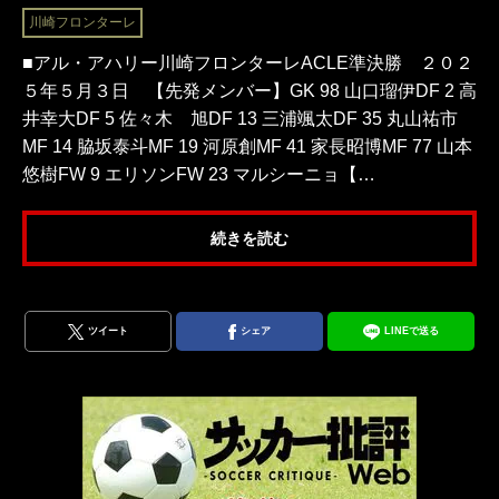
川崎フロンターレ
■アル・アハリー川崎フロンターレACLE準決勝 ２０２
５年５月３日 【先発メンバー】GK 98 山口瑠伊DF 2 高
井幸大DF 5 佐々木 旭DF 13 三浦颯太DF 35 丸山祐市
MF 14 脇坂泰斗MF 19 河原創MF 41 家長昭博MF 77 山本
悠樹FW 9 エリソンFW 23 マルシーニョ【…
続きを読む
ツイート
シェア
LINEで送る