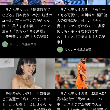
「奥さん美人…」「綺麗過ぎて
「奥さん美人すぎる」「めちゃ
ビビる」日本代表FW小川航基の
くちゃ可愛い」J1川崎MF橘田健
ゴールパフォーマンスがきっか
人の祝福に駆け付けた「美人
けで「美人すぎる妻」にファン
妻」にファンざわめく！「奥様
注目！「めちゃくちゃ綺麗」
めっちゃキレイなお方です
「美男美女」の声【人気記事】
ね…！」と注目集まる【人気記
事】
サッカー批評編集部
サッカー批評編集部
「身長差がいい感じ」川口春奈
「奥さん美人すぎる」J2清水DF
と三笘薫の「肩くっつけショッ
高橋祐治の「元AKB48メンバー
ト」が大反響！「え!かわいい!か
妻」がスタジアム来場で大反
っこいい!最高」「この絵最強過
響！「Jリーガの奥さん綺麗過ぎ