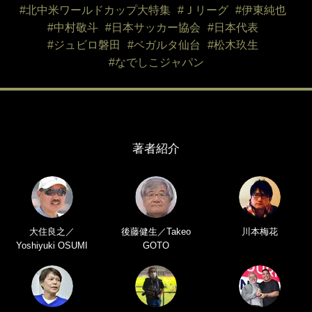
#北中米ワールドカップ大特集
#Ｊリーグ
#伊東純也
#中村敬斗
#日本サッカー協会
#日本代表
#ジュビロ磐田
#ベガルタ仙台
#松木玖生
#なでしこジャパン
著者紹介
大住良之／
後藤健生／Takeo
川本梅花
Yoshiyuki OSUMI
GOTO