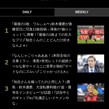
DAILY
WEEKLY
｢最後の1枚…ワルぃゎ〜｣鈴木優磨が激
勝翌日に写真12枚投稿→渾身の“煽りシ
ョット”に興奮！｢最後の1枚までの壮大
なフリ｣｢知念くんのことどんだけ好き
なんよｗ｣
｢なんじゃこりゃあああ！｣本田圭佑の
古巣ミラン、漆黒×蛍光レッドの超絶ク
ールな新サードユニに世界が熱狂｢サー
ドなのにズルい｣｢こりゃかっけえわ｣
｢知念さんを煽ってたのと同じ人？｣鹿
島・鈴木優磨、大逆転勝利後の“超・優
等生インタビュー”が話題！｢試合中と
のギャップw｣｢礼儀正しいイケメンや
な」