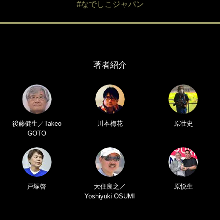
#なでしこジャパン
著者紹介
後藤健生／Takeo
川本梅花
原壮史
GOTO
戸塚啓
大住良之／
原悦生
Yoshiyuki OSUMI