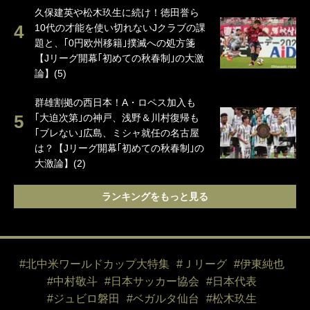
久保建英や松木玖生に続け！徳田誉ら
10代の才能を使い切れないJクラブの課
題と、｢0円欧州移籍｣撲滅への処方箋
【Jリーグ開幕｢初めての秋春制｣の大激
論】(5)
群雄割拠の西日本！A・ロペス加入も
｢大迫次第｣の神戸、浅野＆川村復帰も
｢ブレない｣広島、ミシャ就任の名古屋
は？【Jリーグ開幕｢初めての秋春制｣の
大激論】(2)
ランキングをもっと見る
#北中米ワールドカップ大特集
#Ｊリーグ
#伊東純也
#中村敬斗
#日本サッカー協会
#日本代表
#ジュビロ磐田
#ベガルタ仙台
#松木玖生