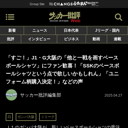
Group Site
新着
ニュース
日本代表
Jリーグ・国内
批評
インタビュー
ビジネス
動画
連載
「すご！」J1・G大阪の「他と一戦を画すベース
ボールシャツ」にファン歓喜！「SSKのベースボ
ールシャツという点で欲しいかもしれん」「ユニ
フォーム柄購入決定！」などの声
サッカー批評編集部
2025.04.27
J1
ガンバ大阪
Ｊリーグ
Ｊ１のガンバ大阪が、新しいベースボールシャツの受注