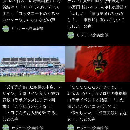
浜FMの特製「厨房戦闘服」に称
テム!?」黄金に輝く今年限定の
賛続々！「エプロンぜひグッズ
55万円“柏レイソル小判”が話題！
化で」「コックコートめっちゃ
「ほしい」「買う勇者はいるか
カッケー欲しいな」などの声
な？」「市役所に置いておいて
ほしい」の声
サッカー批評編集部
サッカー批評編集部
「必ず完売!!」J2鳥栖の中身、デ
「ななななななんすかこれ！」
ザイン、全部サイン入りと魅力
J3金沢×かいけつゾロリの本拠地
満載コラボグッズにファン興
コラボイベントが話題！「また
奮！「こういうのええな！」
凄いところとコラボしてる」
「トヨさんのお人柄が出てる」
「懐かしいw」「調整力凄いよな
などの声
あ…」などの声
サッカー批評編集部
サッカー批評編集部